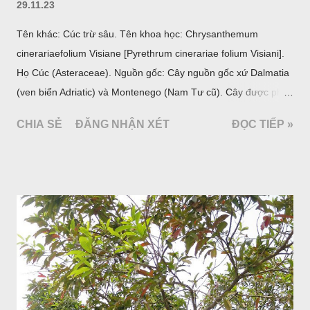
29.11.23
Tên khác: Cúc trừ sâu. Tên khoa học: Chrysanthemum
cinerariaefolium Visiane [Pyrethrum cinerariae folium Visiani].
Họ Cúc (Asteraceae). Nguồn gốc: Cây nguồn gốc xứ Dalmatia
(ven biển Adriatic) và Montenego (Nam Tư cũ). Cây được phân
bố ở vùng núi Ânpơ và Ban Căng (châu Âu); được nhiều nước
CHIA SẺ
ĐĂNG NHẬN XÉT
ĐỌC TIẾP »
trồng để khai thác: Pháp, Nga, Đức, Nam Tư (cũ), sau lan
sang và được trồng nhiều ở Nhật Bản (châu á), Kenia (châu
Phi) và Hoa Kỳ (châu Mỹ, Tân thế giới). Ở Việt Nam, Viện
Dược liệu đã trồng thử ở các trại cây thuốc Sa Pa (Lào Cai),
Tam Đảo (Vĩnh Phúc), đã thu được kết quả ban đầu (những
năm 1560- 70); thường trồng đến năm thứ hai, thứ ba mới hái
hoa; trồng một lần thu hoạch 10 - 20 năm.