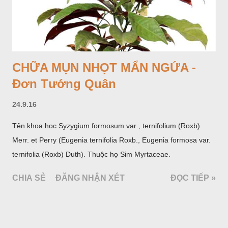
CHỮA MỤN NHỌT MẨN NGỨA -
Đơn Tướng Quân
24.9.16
Tên khoa học Syzygium formosum var , ternifolium (Roxb)
Merr. et Perry (Eugenia ternifolia Roxb., Eugenia formosa var.
ternifolia (Roxb) Duth). Thuộc họ Sim Myrtaceae.
CHIA SẺ
ĐĂNG NHẬN XÉT
ĐỌC TIẾP »