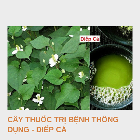
Lá mọc sau khi đã có hoa, thường chỉ có một lá có cuống cao
tới 1,5m được gọi là dọc (cọng) dọc màu xanh sẫm có đốm
bột; phiến chia làm 3 nom tựa như lá Ðu đủ. Cụm hoa gồm
một mo to màu đỏ xanh có đốm trắng, mặt trong màu đỏ thẫm,
bao lấy một bong mo là một trục mang phần hoa cái ở dưới,
phần hoa đực ở trên. Khoai nưa phân bố ở Ấn độ, Myanma,
Trung quốc, Việt nam, Campuchia, Malaixia, Inđônêxia,
Philippin. Ở nước ta, khoai nưa mọc hoang rải rác ở khắp các
vùng rừng núi, được bà con nhiều địa phương đem về trồng từ
lâu đời ở trong vườn, quanh bờ ao, dọc hàng rào và trên các
đồi để làm thức ăn cho người và gia súc, gặp nhiều ở các tỉnh
Lạng s...
CÂY THUỐC TRỊ BỆNH THÔNG
DỤNG - DIẾP CÁ