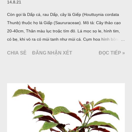
14.8.21
Còn gọi là Dấp cá, rau Dấp, cây lá Giếp (Houttuynia cordata
Thunb) thuộc họ lá Giấp (Saururaceae). Mô tả: Cây thảo cạo
20-40cm, Thân màu lục troặc tím đỏ. Lá mọc sọ le, hình tim,
có bẹ, khi vò ra có mùi tanh như mùi cá. Cụm hoa hình bông
bao bởi 4 lá bắc màu trắng, gồm nhiều hoa nhỏ màu vàng
CHIA SẺ
ĐĂNG NHẬN XÉT
ĐỌC TIẾP »
nhạt. Hạt hình trái xoan nhẵn. Mùa hoa quả: tháng 5 – 7.