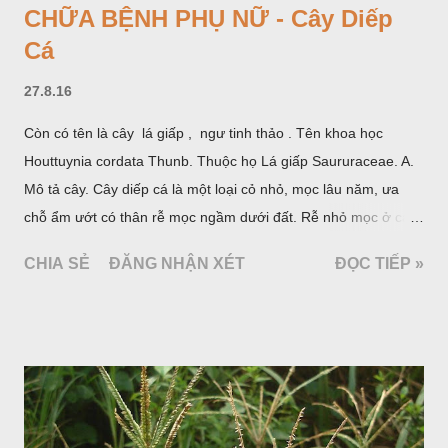
CHỮA BỆNH PHỤ NỮ - Cây Diếp
Cá
27.8.16
Còn có tên là cây lá giấp , ngư tinh thảo . Tên khoa học
Houttuynia cordata Thunb. Thuộc họ Lá giấp Saururaceae. A.
Mô tả cây. Cây diếp cá là một loại cỏ nhỏ, mọc lâu năm, ưa
chỗ ẩm ướt có thân rễ mọc ngầm dưới đất. Rễ nhỏ mọc ở các
đốt, thân mọc đứng cao 40cm, có lông hoặc ít lông. Lá mọc
CHIA SẺ
ĐĂNG NHẬN XÉT
ĐỌC TIẾP »
cách, hình tim, đầu lá, hơi nhọn hay nhọn hẳn. Hoa nhỏ màu
vàng nhạt, không có bao hoa, mọc thành bông, có 4 lá bắc
màu trắng; trông toàn bộ bề ngoài của cụm hoa và lá bắc
giống như một cây hoa đơn độc, toàn cây vò có mùi tanh như
cá. Hoa nở về mùa hạ vào các tháng 5-8. (Hình dưới).