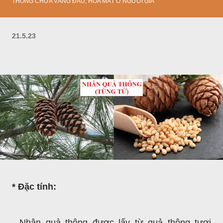
THÔNG CHỮA VÁNG ĐẦU, HOA MẮT Ở NGƯỜI GIÀ
21.5.23
* Đặc tính:
- Nhân quả thông được lấy từ quả thông tươi