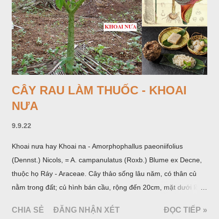
CÂY RAU LÀM THUỐC - KHOAI
NƯA
9.9.22
Khoai nưa hay Khoai na - Amorphophallus paeoniifolius
(Dennst.) Nicols, = A. campanulatus (Roxb.) Blume ex Decne,
thuộc họ Ráy - Araceae. Cây thảo sống lâu năm, có thân củ
nằm trong đất; củ hình bán cầu, rộng đến 20cm, mặt dưới lồi
mang một số rễ phụ và có những nốt như củ khoai tây chung
CHIA SẺ
ĐĂNG NHẬN XÉT
ĐỌC TIẾP »
quanh có 3-5 mấu lồi; vỏ củ màu nâu, thịt trắng vàng và cứng.