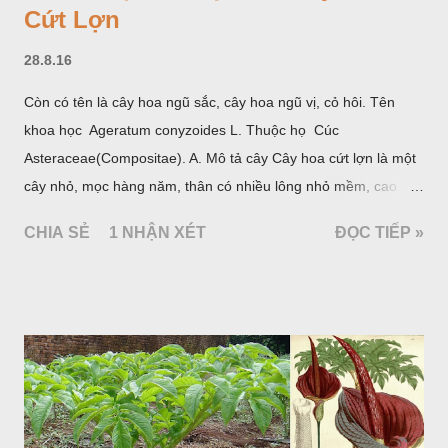
Cứt Lợn
28.8.16
Còn có tên là cây hoa ngũ sắc, cây hoa ngũ vị, cỏ hôi. Tên
khoa học Ageratum conyzoides L. Thuộc họ Cúc
Asteraceae(Compositae). A. Mô tả cây Cây hoa cứt lợn là một
cây nhỏ, mọc hàng năm, thân có nhiều lông nhỏ mềm, cao
chừng 25-50cm, mọc hoang ở khắp nơi trong nước ta. Lá mọc
CHIA SẺ
1 NHẬN XÉT
ĐỌC TIẾP »
đối hình trứng hay 3 cạnh, dài 2-6cm, rộng 1-3cm, mép có
răng cưa tròn, hai mặt đều có lông, mật dưới của lá nhạt hơn.
Hoa nhỏ, màu tím, xanh. Quả bế màu đen, có 5 sống dọc
(Hình dưới).