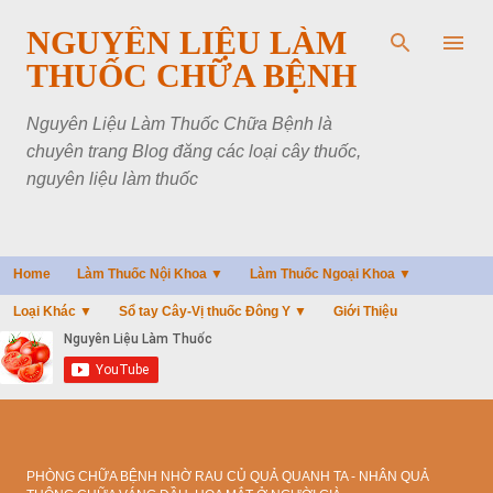
Chuyển đến nội dung chính
NGUYÊN LIỆU LÀM
THUỐC CHỮA BỆNH
Nguyên Liệu Làm Thuốc Chữa Bệnh là
chuyên trang Blog đăng các loại cây thuốc,
nguyên liệu làm thuốc
Home
Làm Thuốc Nội Khoa ▼
Làm Thuốc Ngoại Khoa ▼
Loại Khác ▼
Sổ tay Cây-Vị thuốc Đông Y ▼
Giới Thiệu
PHÒNG CHỮA BỆNH NHỜ RAU CỦ QUẢ QUANH TA - NHÂN QUẢ