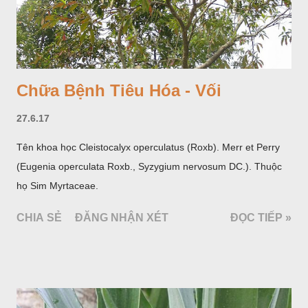
Chữa Bệnh Tiêu Hóa - Vối
27.6.17
Tên khoa học Cleistocalyx operculatus (Roxb). Merr et Perry
(Eugenia operculata Roxb., Syzygium nervosum DC.). Thuộc
họ Sim Myrtaceae.
CHIA SẺ
ĐĂNG NHẬN XÉT
ĐỌC TIẾP »