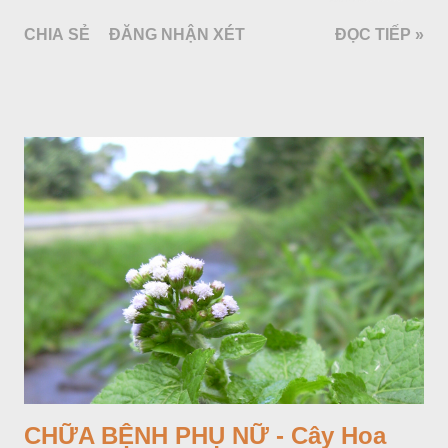
làm cảnh là cây Aglaonema siamense Engl, thuộc họ Ráy
CHIA SẺ
ĐĂNG NHẬN XÉT
ĐỌC TIẾP »
Araceae. Còn cây vạn niên thanh giới thiệu ở đây thuộc họ
Hành tỏi, hiện chúng tôi chưa thấy trồng ở nước ta, nhưng giới
thiệu ở đây để tránh nhầm lẫn.
CHỮA BỆNH PHỤ NỮ - Cây Hoa