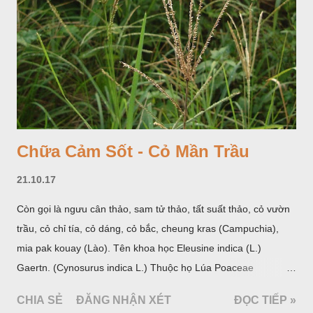
Chữa Cảm Sốt - Cỏ Mần Trầu
21.10.17
Còn gọi là ngưu cân thảo, sam tử thảo, tất suất thảo, cỏ vườn
trầu, cỏ chỉ tía, cỏ dáng, cỏ bắc, cheung kras (Campuchia),
mia pak kouay (Lào). Tên khoa học Eleusine indica (L.)
Gaertn. (Cynosurus indica L.) Thuộc họ Lúa Poaceae
(Gramineae).
CHIA SẺ
ĐĂNG NHẬN XÉT
ĐỌC TIẾP »