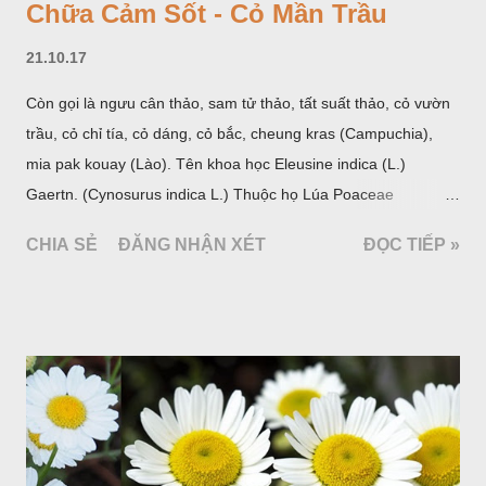
Chữa Cảm Sốt - Cỏ Mần Trầu
21.10.17
Còn gọi là ngưu cân thảo, sam tử thảo, tất suất thảo, cỏ vườn
trầu, cỏ chỉ tía, cỏ dáng, cỏ bắc, cheung kras (Campuchia),
mia pak kouay (Lào). Tên khoa học Eleusine indica (L.)
Gaertn. (Cynosurus indica L.) Thuộc họ Lúa Poaceae
(Gramineae).
CHIA SẺ
ĐĂNG NHẬN XÉT
ĐỌC TIẾP »