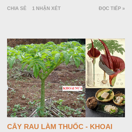
chừng 25-50cm, mọc hoang ở khắp nơi trong nước ta. Lá mọc
CHIA SẺ
1 NHẬN XÉT
ĐỌC TIẾP »
đối hình trứng hay 3 cạnh, dài 2-6cm, rộng 1-3cm, mép có
răng cưa tròn, hai mặt đều có lông, mật dưới của lá nhạt hơn.
Hoa nhỏ, màu tím, xanh. Quả bế màu đen, có 5 sống dọc
(Hình dưới).
CÂY RAU LÀM THUỐC - KHOAI