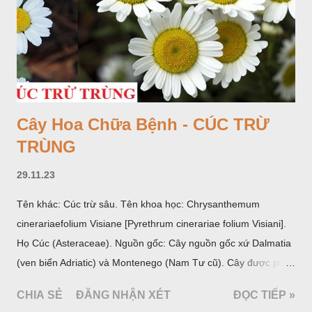
Cây Hoa Chữa Bệnh - CÚC TRỪ
TRÙNG
29.11.23
Tên khác: Cúc trừ sâu. Tên khoa học: Chrysanthemum
cinerariaefolium Visiane [Pyrethrum cinerariae folium Visiani].
Họ Cúc (Asteraceae). Nguồn gốc: Cây nguồn gốc xứ Dalmatia
(ven biển Adriatic) và Montenego (Nam Tư cũ). Cây được phân
bố ở vùng núi Ânpơ và Ban Căng (châu Âu); được nhiều nước
CHIA SẺ
ĐĂNG NHẬN XÉT
ĐỌC TIẾP »
trồng để khai thác: Pháp, Nga, Đức, Nam Tư (cũ), sau lan