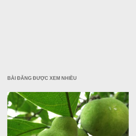
BÀI ĐĂNG ĐƯỢC XEM NHIỀU