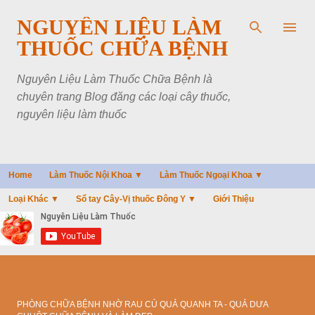
Chuyển đến nội dung chính
NGUYÊN LIỆU LÀM
THUỐC CHỮA BỆNH
Nguyên Liệu Làm Thuốc Chữa Bệnh là
chuyên trang Blog đăng các loại cây thuốc,
nguyên liệu làm thuốc
Home
Làm Thuốc Nội Khoa ▼
Làm Thuốc Ngoại Khoa ▼
Loại Khác ▼
Sổ tay Cây-Vị thuốc Đông Y ▼
Giới Thiệu
PHÒNG CHỮA BỆNH NHỜ RAU CỦ QUẢ QUANH TA - QUẢ DƯA