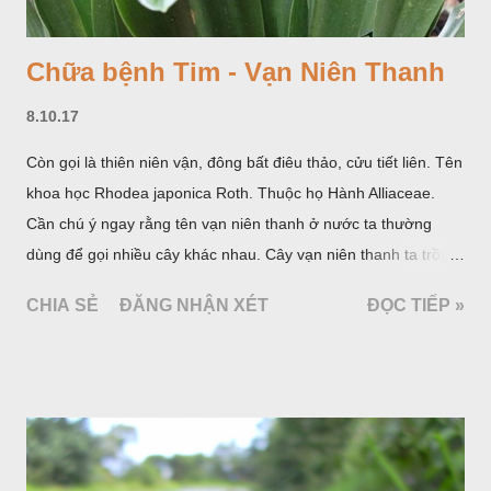
Chữa bệnh Tim - Vạn Niên Thanh
8.10.17
Còn gọi là thiên niên vận, đông bất điêu thảo, cửu tiết liên. Tên
khoa học Rhodea japonica Roth. Thuộc họ Hành Alliaceae.
Cần chú ý ngay rằng tên vạn niên thanh ở nước ta thường
dùng để gọi nhiều cây khác nhau. Cây vạn niên thanh ta trồng
làm cảnh là cây Aglaonema siamense Engl, thuộc họ Ráy
CHIA SẺ
ĐĂNG NHẬN XÉT
ĐỌC TIẾP »
Araceae. Còn cây vạn niên thanh giới thiệu ở đây thuộc họ
Hành tỏi, hiện chúng tôi chưa thấy trồng ở nước ta, nhưng giới
thiệu ở đây để tránh nhầm lẫn.