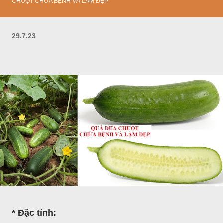
CHUỘT CHỮA BỆNH VÀ LÀM ĐẸP
29.7.23
* Đặc tính: