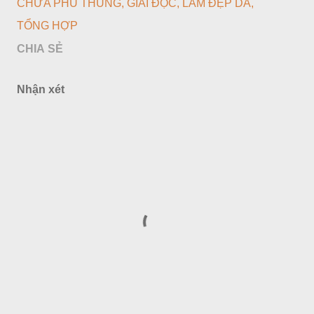
CHỮA PHÙ THŨNG
GIẢI ĐỘC
LÀM ĐẸP DA
TỔNG HỢP
CHIA SẺ
Nhận xét