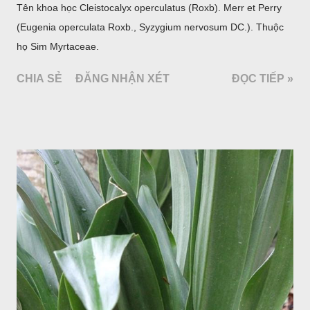
Tên khoa học Cleistocalyx operculatus (Roxb). Merr et Perry
(Eugenia operculata Roxb., Syzygium nervosum DC.). Thuộc
họ Sim Myrtaceae.
CHIA SẺ
ĐĂNG NHẬN XÉT
ĐỌC TIẾP »