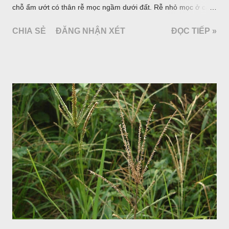
chỗ ẩm ướt có thân rễ mọc ngầm dưới đất. Rễ nhỏ mọc ở các
đốt, thân mọc đứng cao 40cm, có lông hoặc ít lông. Lá mọc
CHIA SẺ
ĐĂNG NHẬN XÉT
ĐỌC TIẾP »
cách, hình tim, đầu lá, hơi nhọn hay nhọn hẳn. Hoa nhỏ màu
vàng nhạt, không có bao hoa, mọc thành bông, có 4 lá bắc
màu trắng; trông toàn bộ bề ngoài của cụm hoa và lá bắc
giống như một cây hoa đơn độc, toàn cây vò có mùi tanh như
cá. Hoa nở về mùa hạ vào các tháng 5-8. (Hình dưới).