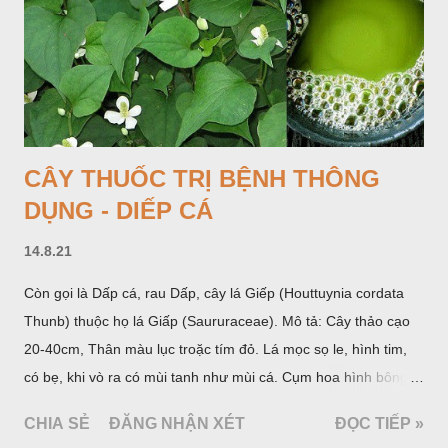
Philippin. Ở nước ta, khoai nưa mọc hoang rải rác ở khắp các
vùng rừng núi, được bà con nhiều địa phương đem về trồng từ
lâu đời ở trong vườn, quanh bờ ao, dọc hàng rào và trên các
đồi để làm thức ăn cho người và gia súc, gặp nhiều ở các tỉnh
Lạng s...
CÂY THUỐC TRỊ BỆNH THÔNG
DỤNG - DIẾP CÁ
14.8.21
Còn gọi là Dấp cá, rau Dấp, cây lá Giếp (Houttuynia cordata
Thunb) thuộc họ lá Giấp (Saururaceae). Mô tả: Cây thảo cạo
20-40cm, Thân màu lục troặc tím đỏ. Lá mọc sọ le, hình tim,
có bẹ, khi vò ra có mùi tanh như mùi cá. Cụm hoa hình bông
bao bởi 4 lá bắc màu trắng, gồm nhiều hoa nhỏ màu vàng
CHIA SẺ
ĐĂNG NHẬN XÉT
ĐỌC TIẾP »
nhạt. Hạt hình trái xoan nhẵn. Mùa hoa quả: tháng 5 – 7.