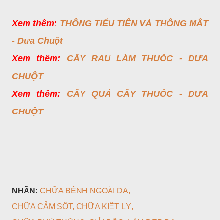
Xem thêm:
THÔNG TIỂU TIỆN VÀ THÔNG MẬT
- Dưa Chuột
Xem thêm:
CÂY RAU LÀM THUỐC - DƯA
CHUỘT
Xem thêm:
CÂY QUẢ CÂY THUỐC - DƯA
CHUỘT
NHÃN:
CHỮA BỆNH NGOÀI DA
CHỮA CẢM SỐT
CHỮA KIẾT LỴ