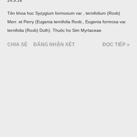
24.9.16
Tên khoa học Syzygium formosum var , ternifolium (Roxb)
Merr. et Perry (Eugenia ternifolia Roxb., Eugenia formosa var.
ternifolia (Roxb) Duth). Thuộc họ Sim Myrtaceae.
CHIA SẺ
ĐĂNG NHẬN XÉT
ĐỌC TIẾP »