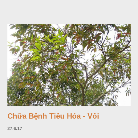
sang và được trồng nhiều ở Nhật Bản (châu á), Kenia (châu
Phi) và Hoa Kỳ (châu Mỹ, Tân thế giới). Ở Việt Nam, Viện
Dược liệu đã trồng thử ở các trại cây thuốc Sa Pa (Lào Cai),
Tam Đảo (Vĩnh Phúc), đã thu được kết quả ban đầu (những
năm 1560- 70); thường trồng đến năm thứ hai, thứ ba mới hái
hoa; trồng một lần thu hoạch 10 - 20 năm.
Chữa Bệnh Tiêu Hóa - Vối
27.6.17