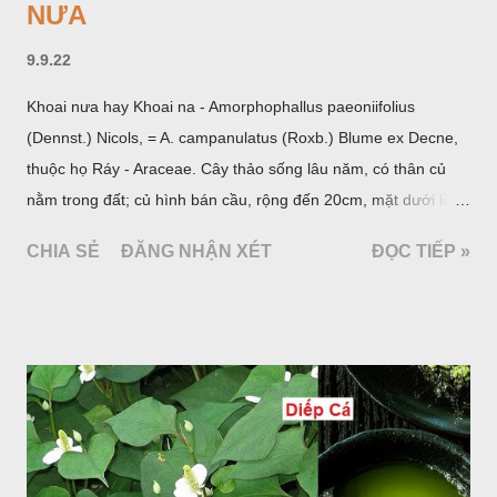
NƯA
9.9.22
Khoai nưa hay Khoai na - Amorphophallus paeoniifolius
(Dennst.) Nicols, = A. campanulatus (Roxb.) Blume ex Decne,
thuộc họ Ráy - Araceae. Cây thảo sống lâu năm, có thân củ
nằm trong đất; củ hình bán cầu, rộng đến 20cm, mặt dưới lồi
mang một số rễ phụ và có những nốt như củ khoai tây chung
CHIA SẺ
ĐĂNG NHẬN XÉT
ĐỌC TIẾP »
quanh có 3-5 mấu lồi; vỏ củ màu nâu, thịt trắng vàng và cứng.
Lá mọc sau khi đã có hoa, thường chỉ có một lá có cuống cao
tới 1,5m được gọi là dọc (cọng) dọc màu xanh sẫm có đốm
bột; phiến chia làm 3 nom tựa như lá Ðu đủ. Cụm hoa gồm
một mo to màu đỏ xanh có đốm trắng, mặt trong màu đỏ thẫm,
bao lấy một bong mo là một trục mang phần hoa cái ở dưới,
phần hoa đực ở trên. Khoai nưa phân bố ở Ấn độ, Myanma,
Trung quốc, Việt nam, Campuchia, Malaixia, Inđônêxia,