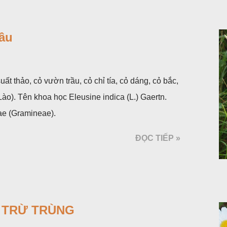
ầu
uất thảo, cỏ vườn trầu, cỏ chỉ tía, cỏ dáng, cỏ bắc,
o). Tên khoa học Eleusine indica (L.) Gaertn.
ae (Gramineae).
ĐỌC TIẾP »
C TRỪ TRÙNG