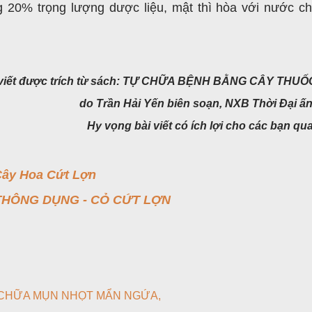
ng 20% trọng lượng dược liệu, mật thì hòa với nước c
 viết được trích từ sách: TỰ CHỮA BỆNH BẰNG CÂY THU
do Trần Hải Yến biên soạn,
NXB Thời Đại ấn
Hy vọng bài viết có ích lợi cho các bạn qu
ây Hoa Cứt Lợn
THÔNG DỤNG - CỎ CỨT LỢN
CHỮA MỤN NHỌT MẨN NGỨA