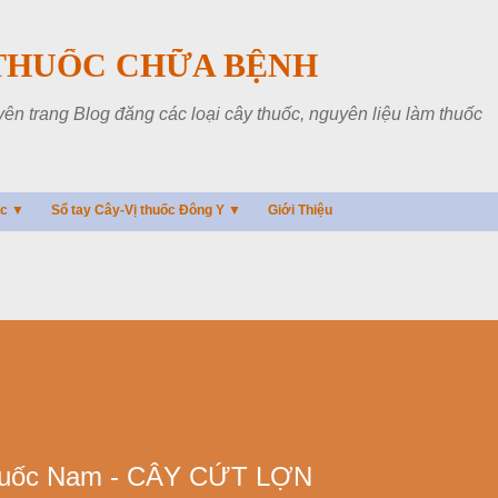
Chuyển đến nội dung chính
THUỐC CHỮA BỆNH
 trang Blog đăng các loại cây thuốc, nguyên liệu làm thuốc
ác ▼
Sổ tay Cây-Vị thuốc Đông Y ▼
Giới Thiệu
huốc Nam - CÂY CỨT LỢN