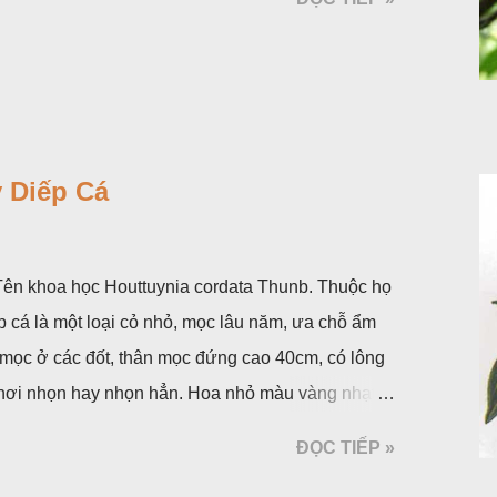
 Diếp Cá
. Tên khoa học Houttuynia cordata Thunb. Thuộc họ
p cá là một loại cỏ nhỏ, mọc lâu năm, ưa chỗ ẩm
 mọc ở các đốt, thân mọc đứng cao 40cm, có lông
á, hơi nhọn hay nhọn hẳn. Hoa nhỏ màu vàng nhạt,
 bắc màu trắng; trông toàn bộ bề ngoài của cụm
ĐỌC TIẾP »
ộc, toàn cây vò có mùi tanh như cá. Hoa nở về