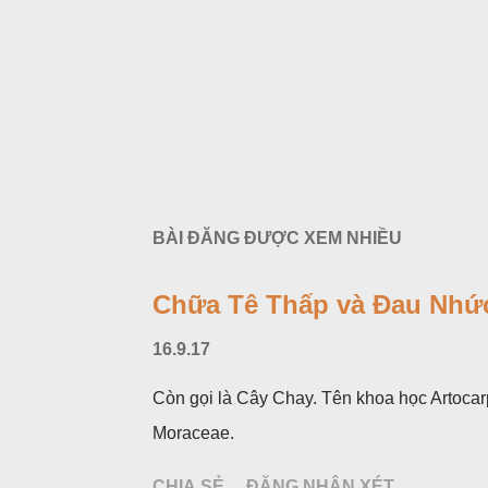
BÀI ĐĂNG ĐƯỢC XEM NHIỀU
Chữa Tê Thấp và Đau Nhức
16.9.17
Còn gọi là Cây Chay. Tên khoa học Artocar
Moraceae.
CHIA SẺ
ĐĂNG NHẬN XÉT