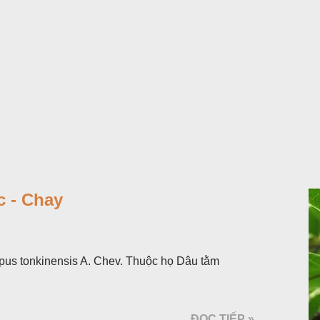
 - Chay
pus tonkinensis A. Chev. Thuộc họ Dâu tằm
ĐỌC TIẾP »