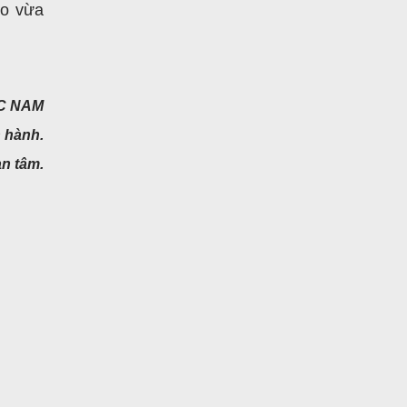
ho vừa
ỐC NAM
 hành.
an tâm.