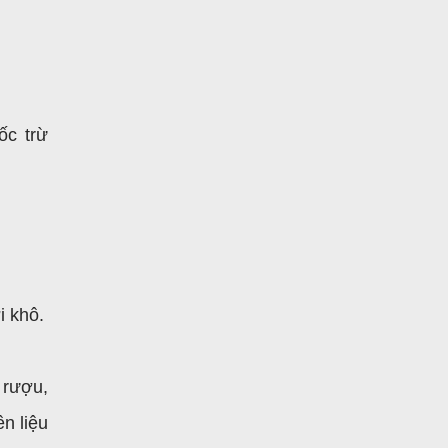
ốc trừ
i khô.
 rượu,
n liệu