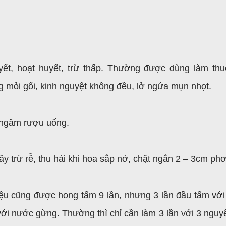
yết, hoạt huyết, trừ thấp. Thường được dùng làm thu
g mỏi gối, kinh nguyệt không đều, lở ngứa mụn nhọt.
, ngâm rượu uống.
ây trừ rễ, thu hái khi hoa sắp nở, chặt ngắn 2 – 3cm phơ
liệu cũng được hong tẩm 9 lần, nhưng 3 lần đầu tẩm với
 với nước gừng. Thường thì chỉ cần làm 3 lần với 3 nguyê