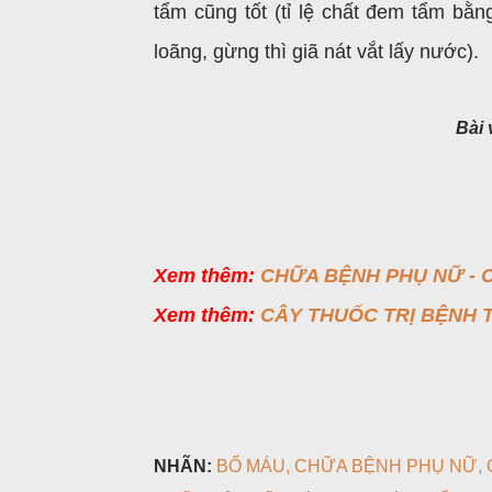
tẩm cũng tốt (tỉ lệ chất đem tẩm bằ
loãng, gừng thì giã nát vắt lấy nước).
Bài
Xem thêm:
CHỮA BỆNH PHỤ NỮ - C
Xem thêm:
CÂY THUỐC TRỊ BỆNH 
NHÃN:
BỔ MÁU
CHỮA BỆNH PHỤ NỮ