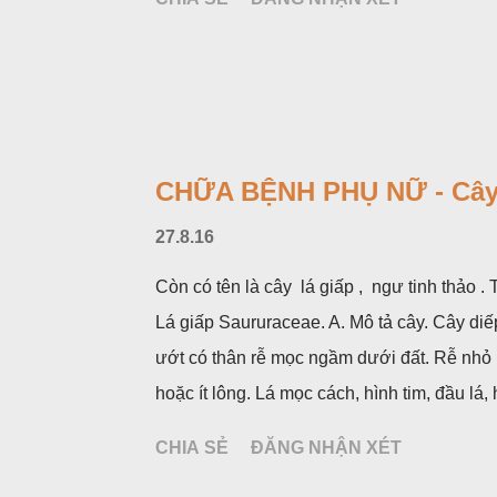
CHỮA BỆNH PHỤ NỮ - Cây
27.8.16
Còn có tên là cây lá giấp , ngư tinh thảo 
Lá giấp Saururaceae. A. Mô tả cây. Cây diế
ướt có thân rễ mọc ngầm dưới đất. Rễ nhỏ
hoặc ít lông. Lá mọc cách, hình tim, đầu l
không có bao hoa, mọc thành bông, có 4 lá
CHIA SẺ
ĐĂNG NHẬN XÉT
hoa và lá bắc giống như một cây hoa đơn đ