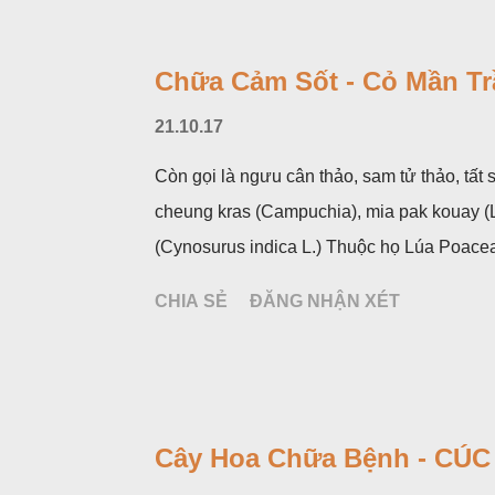
mùa hạ vào các tháng 5-8. (Hình dưới).
Chữa Cảm Sốt - Cỏ Mần Tr
21.10.17
Còn gọi là ngưu cân thảo, sam tử thảo, tất s
cheung kras (Campuchia), mia pak kouay (Là
(Cynosurus indica L.) Thuộc họ Lúa Poace
CHIA SẺ
ĐĂNG NHẬN XÉT
Cây Hoa Chữa Bệnh - CÚ