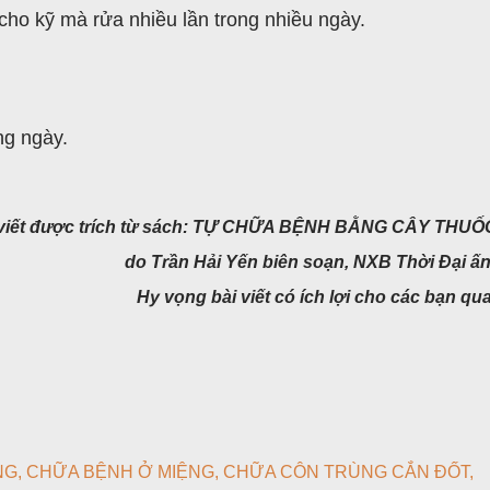
 cho kỹ mà rửa nhiều lần trong nhiều ngày.
g ngày.
 viết được trích từ sách: TỰ CHỮA BỆNH BẰNG CÂY THU
do Trần Hải Yến biên soạn,
NXB Thời Đại ấn
Hy vọng bài viết có ích lợi cho các bạn qu
NG
CHỮA BỆNH Ở MIỆNG
CHỮA CÔN TRÙNG CẮN ĐỐT