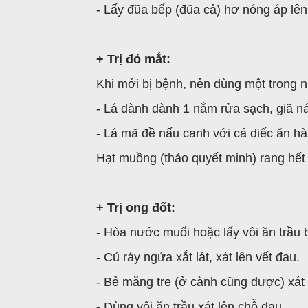
- Lấy đũa bếp (đũa cả) hơ nóng áp lên 
+ Trị đỏ mắt:
Khi mới bị bệnh, nên dùng một trong 
- Lá dành dành 1 nắm rửa sạch, giã nát
- Lá mã đề nấu canh với cá diếc ăn h
Hạt muồng (thảo quyết minh) rang hết
+ Trị ong đốt:
- Hòa nước muối hoặc lấy vôi ăn trầu b
- Củ ráy ngứa xắt lát, xát lên vết đau.
- Bẻ măng tre (ở cành cũng được) xát 
- Dùng vôi ăn trầu xát lên chỗ đau.