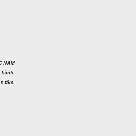
ỐC NAM
 hành.
an tâm.