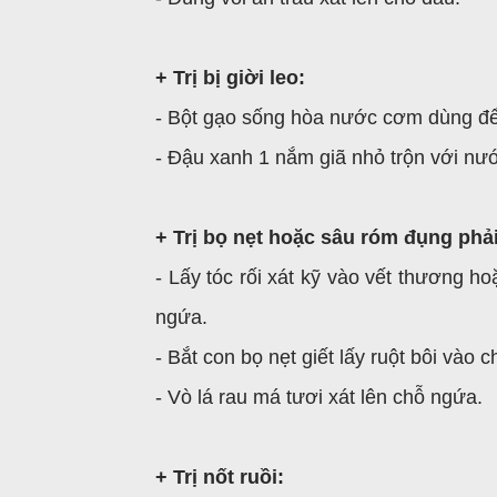
+ Trị bị giời leo:
- Bột gạo sống hòa nước cơm dùng để b
- Đậu xanh 1 nắm giã nhỏ trộn với nướ
+ Trị bọ nẹt hoặc sâu róm đụng phải
- Lấy tóc rối xát kỹ vào vết thương ho
ngứa.
- Bắt con bọ nẹt giết lấy ruột bôi vào 
- Vò lá rau má tươi xát lên chỗ ngứa.
+ Trị nốt ruồi: