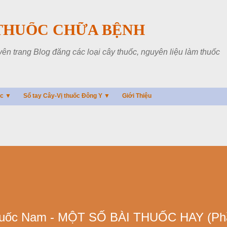
Chuyển đến nội dung chính
THUỐC CHỮA BỆNH
 trang Blog đăng các loại cây thuốc, nguyên liệu làm thuốc
ác ▼
Sổ tay Cây-Vị thuốc Đông Y ▼
Giới Thiệu
uốc Nam - MỘT SỐ BÀI THUỐC HAY (Ph