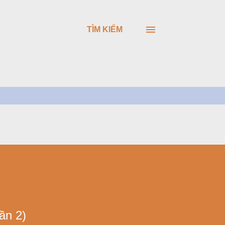
TÌM KIẾM
ần 2)