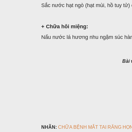
Sắc nước hạt ngò (hạt mùi, hồ tuy tử)
+ Chữa hôi miệng:
Nấu nước lá hương nhu ngậm súc hàn
Bài
NHÃN:
CHỮA BỆNH MẮT TAI RĂNG HỌ