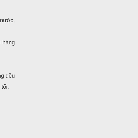
 nước,
u hàng
ng đều
tối.