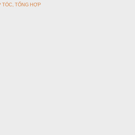
P TÓC
TỔNG HỢP