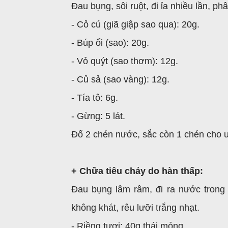
Đau bụng, sôi ruột, đi ỉa nhiều lần, ph
- Cỏ cú (giã giập sao qua): 20g.
- Búp ổi (sao): 20g.
- Vỏ quýt (sao thơm): 12g.
- Củ sả (sao vàng): 12g.
- Tía tô: 6g.
- Gừng: 5 lát.
Đổ 2 chén nước, sắc còn 1 chén cho u
+ Chữa tiêu chảy do hàn thấp:
Đau bụng lâm râm, đi ra nước trong
không khát, rêu lưỡi trắng nhạt.
- Riềng tươi: 40g thái mỏng.