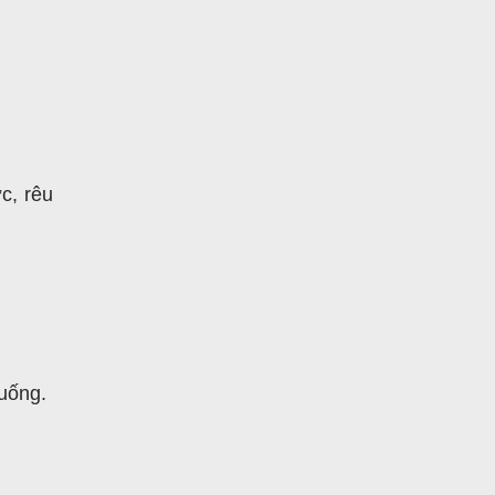
ớc, rêu
 uống.