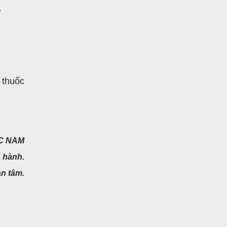
.
 thuốc
ỐC NAM
 hành.
an tâm.