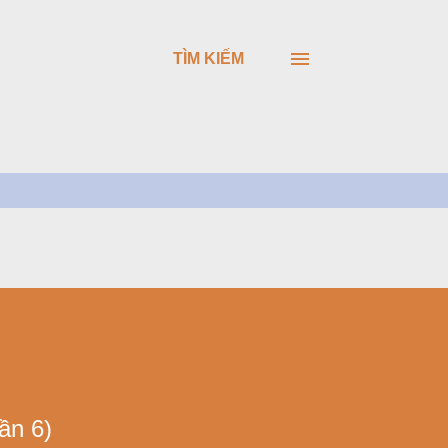
TÌM KIẾM
ần 6)