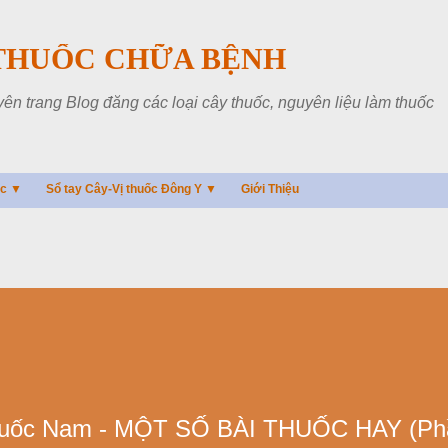
Chuyển đến nội dung chính
THUỐC CHỮA BỆNH
 trang Blog đăng các loại cây thuốc, nguyên liệu làm thuốc
ác ▼
Sổ tay Cây-Vị thuốc Đông Y ▼
Giới Thiệu
uốc Nam - MỘT SỐ BÀI THUỐC HAY (Ph