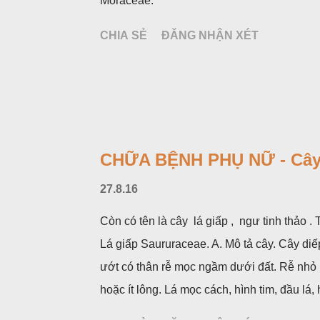
Moraceae.
CHIA SẺ
ĐĂNG NHẬN XÉT
CHỮA BỆNH PHỤ NỮ - Cây
27.8.16
Còn có tên là cây lá giấp , ngư tinh thảo 
Lá giấp Saururaceae. A. Mô tả cây. Cây diế
ướt có thân rễ mọc ngầm dưới đất. Rễ nhỏ
hoặc ít lông. Lá mọc cách, hình tim, đầu l
không có bao hoa, mọc thành bông, có 4 lá