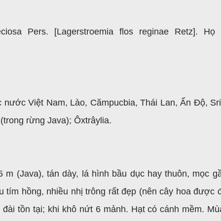
ciosa Pers. [Lagerstroemia flos reginae Retz]. Họ
 nước Việt Nam, Lào, Cămpucbia, Thái Lan, Ấn Độ, Sri
trong rừng Java); Ôxtrâylia.
5 m (Java), tán dày, lá hình bầu dục hay thuôn, mọc gầ
 tím hồng, nhiều nhị trông rất đẹp (nên cây hoa được đ
g đài tồn tại; khi khô nứt 6 mảnh. Hạt có cánh mềm. Mù