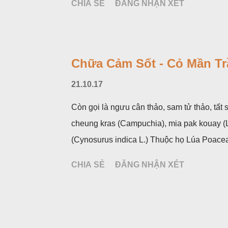
CHIA SẺ
ĐĂNG NHẬN XÉT
hoa và lá bắc giống như một cây hoa đơn đ
mùa hạ vào các tháng 5-8. (Hình dưới).
Chữa Cảm Sốt - Cỏ Mần Tr
21.10.17
Còn gọi là ngưu cân thảo, sam tử thảo, tất s
cheung kras (Campuchia), mia pak kouay (Là
(Cynosurus indica L.) Thuộc họ Lúa Poace
CHIA SẺ
ĐĂNG NHẬN XÉT