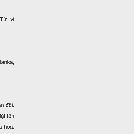
 Tử vi
lanka,
n đối.
ặt tên
a hoa: