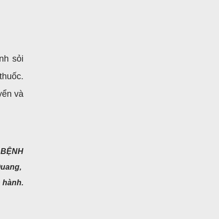
nh sỏi
thuốc.
yển và
A BỆNH
Quang,
 hành.