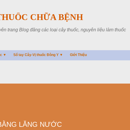
Chuyển đến nội dung chính
THUỐC CHỮA BỆNH
 trang Blog đăng các loại cây thuốc, nguyên liệu làm thuốc
ác ▼
Sổ tay Cây-Vị thuốc Đông Y ▼
Giới Thiệu
Y BẰNG LĂNG NƯỚC