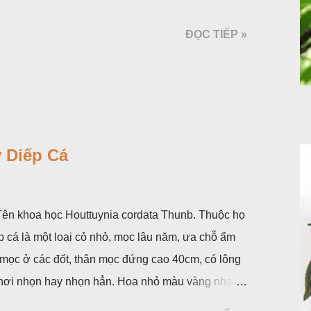
ĐỌC TIẾP »
 Diếp Cá
. Tên khoa học Houttuynia cordata Thunb. Thuộc họ
p cá là một loại cỏ nhỏ, mọc lâu năm, ưa chỗ ẩm
 mọc ở các đốt, thân mọc đứng cao 40cm, có lông
á, hơi nhọn hay nhọn hẳn. Hoa nhỏ màu vàng nhạt,
 bắc màu trắng; trông toàn bộ bề ngoài của cụm