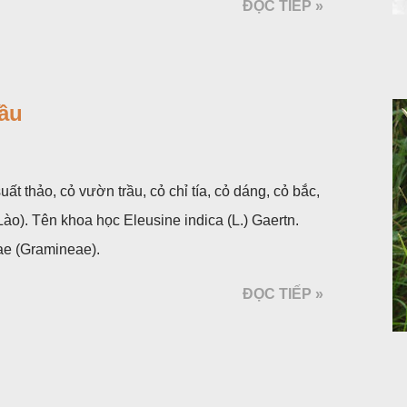
ĐỌC TIẾP »
ộc, toàn cây vò có mùi tanh như cá. Hoa nở về
ầu
uất thảo, cỏ vườn trầu, cỏ chỉ tía, cỏ dáng, cỏ bắc,
o). Tên khoa học Eleusine indica (L.) Gaertn.
ae (Gramineae).
ĐỌC TIẾP »