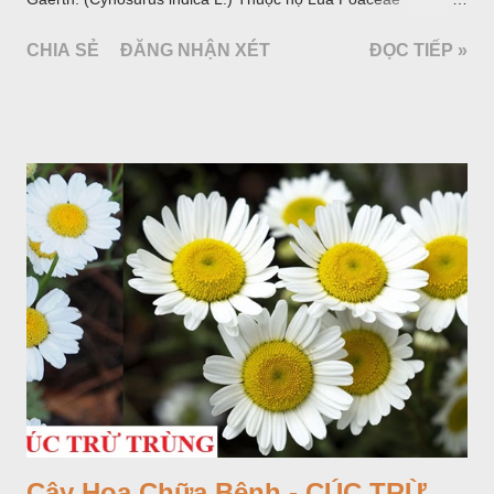
(Gramineae).
CHIA SẺ
ĐĂNG NHẬN XÉT
ĐỌC TIẾP »
Cây Hoa Chữa Bệnh - CÚC TRỪ