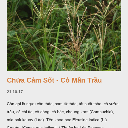
cá. Hoa nở về mùa hạ vào các tháng 5-8. (Hình dưới).
Chữa Cảm Sốt - Cỏ Mần Trầu
21.10.17
Còn gọi là ngưu cân thảo, sam tử thảo, tất suất thảo, cỏ vườn
trầu, cỏ chỉ tía, cỏ dáng, cỏ bắc, cheung kras (Campuchia),
mia pak kouay (Lào). Tên khoa học Eleusine indica (L.)
Gaertn. (Cynosurus indica L.) Thuộc họ Lúa Poaceae