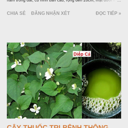
mang một số rễ phụ và có những nốt như củ khoai tây chung
CHIA SẺ
ĐĂNG NHẬN XÉT
ĐỌC TIẾP »
quanh có 3-5 mấu lồi; vỏ củ màu nâu, thịt trắng vàng và cứng.
Lá mọc sau khi đã có hoa, thường chỉ có một lá có cuống cao
tới 1,5m được gọi là dọc (cọng) dọc màu xanh sẫm có đốm
bột; phiến chia làm 3 nom tựa như lá Ðu đủ. Cụm hoa gồm
một mo to màu đỏ xanh có đốm trắng, mặt trong màu đỏ thẫm,
bao lấy một bong mo là một trục mang phần hoa cái ở dưới,
phần hoa đực ở trên. Khoai nưa phân bố ở Ấn độ, Myanma,
Trung quốc, Việt nam, Campuchia, Malaixia, Inđônêxia,
Philippin. Ở nước ta, khoai nưa mọc hoang rải rác ở khắp các
vùng rừng núi, được bà con nhiều địa phương đem về trồng từ
lâu đời ở trong vườn, quanh bờ ao, dọc hàng rào và trên các
đồi để làm thức ăn cho người và gia súc, gặp nhiều ở các tỉnh
Lạng s...
CÂY THUỐC TRỊ BỆNH THÔNG