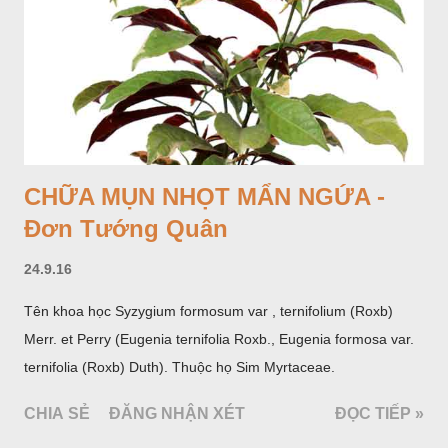
CHỮA MỤN NHỌT MẨN NGỨA -
Đơn Tướng Quân
24.9.16
Tên khoa học Syzygium formosum var , ternifolium (Roxb)
Merr. et Perry (Eugenia ternifolia Roxb., Eugenia formosa var.
ternifolia (Roxb) Duth). Thuộc họ Sim Myrtaceae.
CHIA SẺ
ĐĂNG NHẬN XÉT
ĐỌC TIẾP »