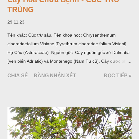
TRÙNG
29.11.23
Tên khác: Cúc trừ sâu. Tên khoa học: Chrysanthemum
cinerariaefolium Visiane [Pyrethrum cinerariae folium Visiani].
Họ Cúc (Asteraceae). Nguồn gốc: Cây nguồn gốc xứ Dalmatia
(ven biển Adriatic) và Montenego (Nam Tư cũ). Cây được phân
bố ở vùng núi Ânpơ và Ban Căng (châu Âu); được nhiều nước
CHIA SẺ
ĐĂNG NHẬN XÉT
ĐỌC TIẾP »
trồng để khai thác: Pháp, Nga, Đức, Nam Tư (cũ), sau lan
sang và được trồng nhiều ở Nhật Bản (châu á), Kenia (châu
Phi) và Hoa Kỳ (châu Mỹ, Tân thế giới). Ở Việt Nam, Viện
Dược liệu đã trồng thử ở các trại cây thuốc Sa Pa (Lào Cai),
Tam Đảo (Vĩnh Phúc), đã thu được kết quả ban đầu (những
năm 1560- 70); thường trồng đến năm thứ hai, thứ ba mới hái
hoa; trồng một lần thu hoạch 10 - 20 năm.