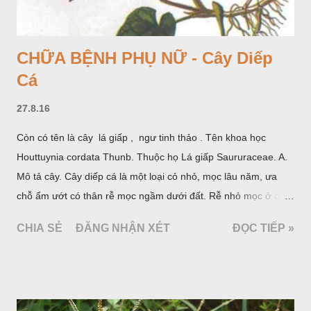
CHỮA BỆNH PHỤ NỮ - Cây Diếp
Cá
27.8.16
Còn có tên là cây lá giấp , ngư tinh thảo . Tên khoa học
Houttuynia cordata Thunb. Thuộc họ Lá giấp Saururaceae. A.
Mô tả cây. Cây diếp cá là một loại cỏ nhỏ, mọc lâu năm, ưa
chỗ ẩm ướt có thân rễ mọc ngầm dưới đất. Rễ nhỏ mọc ở các
đốt, thân mọc đứng cao 40cm, có lông hoặc ít lông. Lá mọc
CHIA SẺ
ĐĂNG NHẬN XÉT
ĐỌC TIẾP »
cách, hình tim, đầu lá, hơi nhọn hay nhọn hẳn. Hoa nhỏ màu
vàng nhạt, không có bao hoa, mọc thành bông, có 4 lá bắc
màu trắng; trông toàn bộ bề ngoài của cụm hoa và lá bắc
giống như một cây hoa đơn độc, toàn cây vò có mùi tanh như