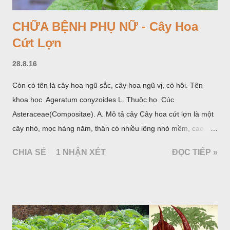
CHỮA BỆNH PHỤ NỮ - Cây Hoa
Cứt Lợn
28.8.16
Còn có tên là cây hoa ngũ sắc, cây hoa ngũ vị, cỏ hôi. Tên
khoa học Ageratum conyzoides L. Thuộc họ Cúc
Asteraceae(Compositae). A. Mô tả cây Cây hoa cứt lợn là một
cây nhỏ, mọc hàng năm, thân có nhiều lông nhỏ mềm, cao
chừng 25-50cm, mọc hoang ở khắp nơi trong nước ta. Lá mọc
CHIA SẺ
1 NHẬN XÉT
ĐỌC TIẾP »
đối hình trứng hay 3 cạnh, dài 2-6cm, rộng 1-3cm, mép có
răng cưa tròn, hai mặt đều có lông, mật dưới của lá nhạt hơn.
Hoa nhỏ, màu tím, xanh. Quả bế màu đen, có 5 sống dọc
(Hình dưới).