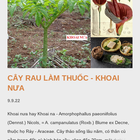
CÂY RAU LÀM THUỐC - KHOAI
NƯA
9.9.22
Khoai nưa hay Khoai na - Amorphophallus paeoniifolius
(Dennst.) Nicols, = A. campanulatus (Roxb.) Blume ex Decne,
thuộc họ Ráy - Araceae. Cây thảo sống lâu năm, có thân củ
nằm trong đất; củ hình bán cầu, rộng đến 20cm, mặt dưới lồi