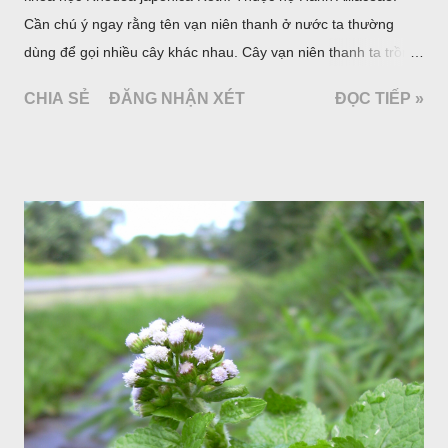
Cần chú ý ngay rằng tên vạn niên thanh ở nước ta thường
dùng để gọi nhiều cây khác nhau. Cây vạn niên thanh ta trồng
làm cảnh là cây Aglaonema siamense Engl, thuộc họ Ráy
CHIA SẺ
ĐĂNG NHẬN XÉT
ĐỌC TIẾP »
Araceae. Còn cây vạn niên thanh giới thiệu ở đây thuộc họ
Hành tỏi, hiện chúng tôi chưa thấy trồng ở nước ta, nhưng giới
thiệu ở đây để tránh nhầm lẫn.