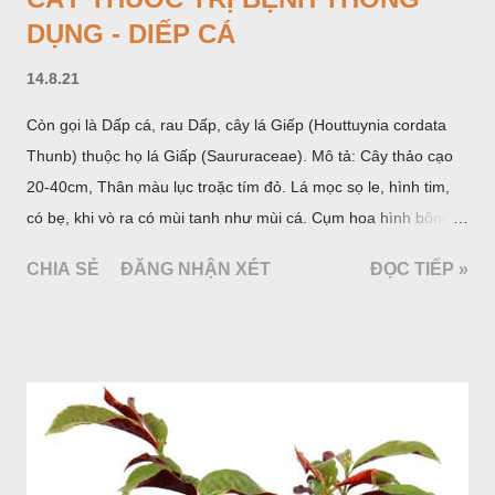
DỤNG - DIẾP CÁ
14.8.21
Còn gọi là Dấp cá, rau Dấp, cây lá Giếp (Houttuynia cordata
Thunb) thuộc họ lá Giấp (Saururaceae). Mô tả: Cây thảo cạo
20-40cm, Thân màu lục troặc tím đỏ. Lá mọc sọ le, hình tim,
có bẹ, khi vò ra có mùi tanh như mùi cá. Cụm hoa hình bông
bao bởi 4 lá bắc màu trắng, gồm nhiều hoa nhỏ màu vàng
CHIA SẺ
ĐĂNG NHẬN XÉT
ĐỌC TIẾP »
nhạt. Hạt hình trái xoan nhẵn. Mùa hoa quả: tháng 5 – 7.