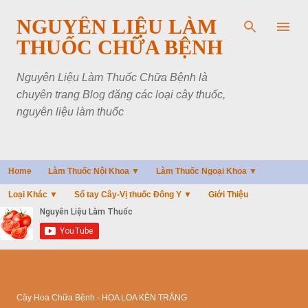
Chuyển đến nội dung chính
NGUYÊN LIỆU LÀM
THUỐC CHỮA BỆNH
Nguyên Liệu Làm Thuốc Chữa Bệnh là
chuyên trang Blog đăng các loại cây thuốc,
nguyên liệu làm thuốc
Home
Làm Thuốc Nội Khoa ▼
Làm Thuốc Ngoại Khoa ▼
Loại Khác ▼
Sổ tay Cây-Vị thuốc Đông Y ▼
Giới Thiệu
Cây Hoa Chữa Bệnh - HOA LOA KÈN TRẮNG