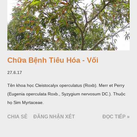
Chữa Bệnh Tiêu Hóa - Vối
27.6.17
Tên khoa học Cleistocalyx operculatus (Roxb). Merr et Perry
(Eugenia operculata Roxb., Syzygium nervosum DC.). Thuộc
họ Sim Myrtaceae.
CHIA SẺ
ĐĂNG NHẬN XÉT
ĐỌC TIẾP »