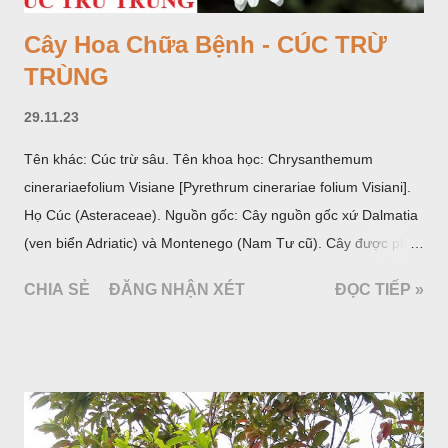
Cây Hoa Chữa Bệnh - CÚC TRỪ
TRÙNG
29.11.23
Tên khác: Cúc trừ sâu. Tên khoa học: Chrysanthemum
cinerariaefolium Visiane [Pyrethrum cinerariae folium Visiani].
Họ Cúc (Asteraceae). Nguồn gốc: Cây nguồn gốc xứ Dalmatia
(ven biển Adriatic) và Montenego (Nam Tư cũ). Cây được phân
bố ở vùng núi Ânpơ và Ban Căng (châu Âu); được nhiều nước
CHIA SẺ
ĐĂNG NHẬN XÉT
ĐỌC TIẾP »
trồng để khai thác: Pháp, Nga, Đức, Nam Tư (cũ), sau lan
sang và được trồng nhiều ở Nhật Bản (châu á), Kenia (châu
Phi) và Hoa Kỳ (châu Mỹ, Tân thế giới). Ở Việt Nam, Viện
Dược liệu đã trồng thử ở các trại cây thuốc Sa Pa (Lào Cai),
Tam Đảo (Vĩnh Phúc), đã thu được kết quả ban đầu (những
năm 1560- 70); thường trồng đến năm thứ hai, thứ ba mới hái