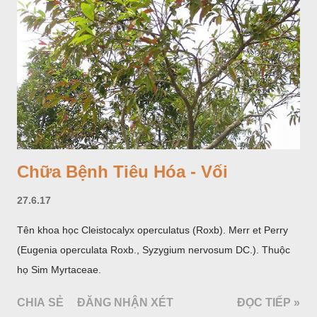
hoa; trồng một lần thu hoạch 10 - 20 năm.
Chữa Bệnh Tiêu Hóa - Vối
27.6.17
Tên khoa học Cleistocalyx operculatus (Roxb). Merr et Perry
(Eugenia operculata Roxb., Syzygium nervosum DC.). Thuộc
họ Sim Myrtaceae.
CHIA SẺ
ĐĂNG NHẬN XÉT
ĐỌC TIẾP »