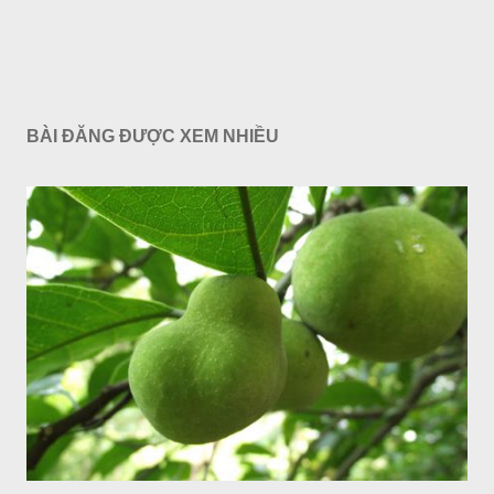
BÀI ĐĂNG ĐƯỢC XEM NHIỀU