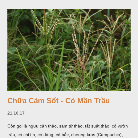
giống như một cây hoa đơn độc, toàn cây vò có mùi tanh như
cá. Hoa nở về mùa hạ vào các tháng 5-8. (Hình dưới).
Chữa Cảm Sốt - Cỏ Mần Trầu
21.10.17
Còn gọi là ngưu cân thảo, sam tử thảo, tất suất thảo, cỏ vườn
trầu, cỏ chỉ tía, cỏ dáng, cỏ bắc, cheung kras (Campuchia),