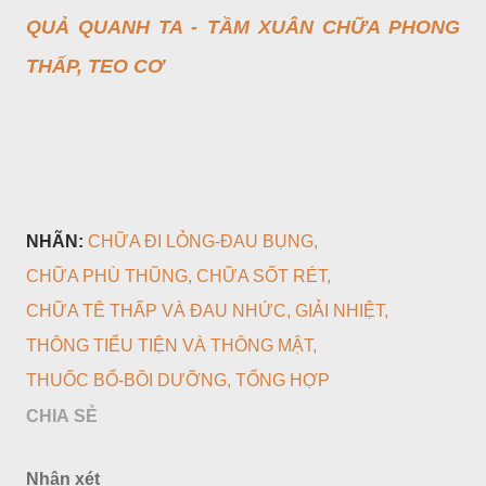
QUẢ QUANH TA - TẦM XUÂN CHỮA PHONG
THẤP, TEO CƠ
NHÃN:
CHỮA ĐI LỎNG-ĐAU BỤNG
CHỮA PHÙ THŨNG
CHỮA SỐT RÉT
CHỮA TÊ THẤP VÀ ĐAU NHỨC
GIẢI NHIỆT
THÔNG TIỂU TIỆN VÀ THÔNG MẬT
THUỐC BỔ-BỒI DƯỠNG
TỔNG HỢP
CHIA SẺ
Nhận xét