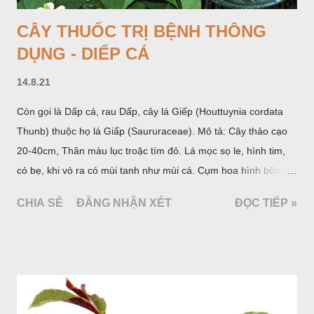
CÂY THUỐC TRỊ BỆNH THÔNG
DỤNG - DIẾP CÁ
14.8.21
Còn gọi là Dấp cá, rau Dấp, cây lá Giếp (Houttuynia cordata
Thunb) thuộc họ lá Giấp (Saururaceae). Mô tả: Cây thảo cạo
20-40cm, Thân màu lục troặc tím đỏ. Lá mọc sọ le, hình tim,
có bẹ, khi vò ra có mùi tanh như mùi cá. Cụm hoa hình bông
bao bởi 4 lá bắc màu trắng, gồm nhiều hoa nhỏ màu vàng
CHIA SẺ
ĐĂNG NHẬN XÉT
ĐỌC TIẾP »
nhạt. Hạt hình trái xoan nhẵn. Mùa hoa quả: tháng 5 – 7.