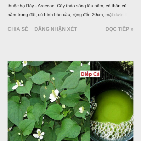
thuộc họ Ráy - Araceae. Cây thảo sống lâu năm, có thân củ
nằm trong đất; củ hình bán cầu, rộng đến 20cm, mặt dưới lồi
mang một số rễ phụ và có những nốt như củ khoai tây chung
CHIA SẺ
ĐĂNG NHẬN XÉT
ĐỌC TIẾP »
quanh có 3-5 mấu lồi; vỏ củ màu nâu, thịt trắng vàng và cứng.
Lá mọc sau khi đã có hoa, thường chỉ có một lá có cuống cao
tới 1,5m được gọi là dọc (cọng) dọc màu xanh sẫm có đốm
bột; phiến chia làm 3 nom tựa như lá Ðu đủ. Cụm hoa gồm
một mo to màu đỏ xanh có đốm trắng, mặt trong màu đỏ thẫm,
bao lấy một bong mo là một trục mang phần hoa cái ở dưới,
phần hoa đực ở trên. Khoai nưa phân bố ở Ấn độ, Myanma,
Trung quốc, Việt nam, Campuchia, Malaixia, Inđônêxia,
Philippin. Ở nước ta, khoai nưa mọc hoang rải rác ở khắp các
vùng rừng núi, được bà con nhiều địa phương đem về trồng từ
lâu đời ở trong vườn, quanh bờ ao, dọc hàng rào và trên các
đồi để làm thức ăn cho người và gia súc, gặp nhiều ở các tỉnh
Lạng s...