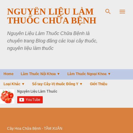
Chuyển đến nội dung chính
NGUYÊN LIỆU LÀM
THUỐC CHỮA BỆNH
Nguyên Liệu Làm Thuốc Chữa Bệnh là
chuyên trang Blog đăng các loại cây thuốc,
nguyên liệu làm thuốc
Home
Làm Thuốc Nội Khoa ▼
Làm Thuốc Ngoại Khoa ▼
Loại Khác ▼
Sổ tay Cây-Vị thuốc Đông Y ▼
Giới Thiệu
Cây Hoa Chữa Bệnh - TẦM XUÂN