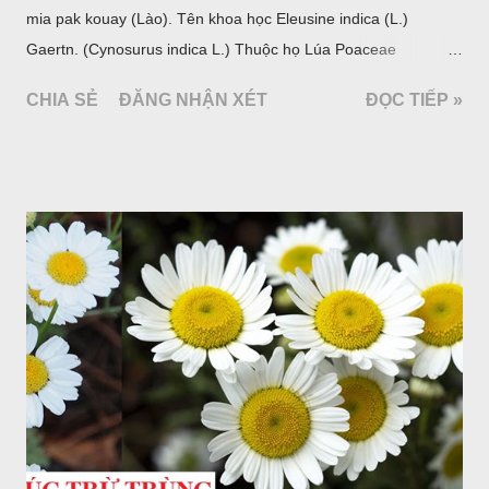
mia pak kouay (Lào). Tên khoa học Eleusine indica (L.)
Gaertn. (Cynosurus indica L.) Thuộc họ Lúa Poaceae
(Gramineae).
CHIA SẺ
ĐĂNG NHẬN XÉT
ĐỌC TIẾP »