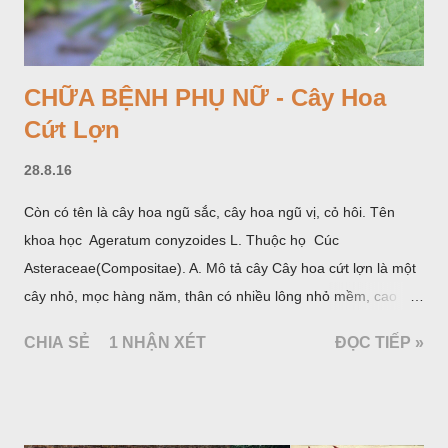
CHỮA BỆNH PHỤ NỮ - Cây Hoa
Cứt Lợn
28.8.16
Còn có tên là cây hoa ngũ sắc, cây hoa ngũ vị, cỏ hôi. Tên
khoa học Ageratum conyzoides L. Thuộc họ Cúc
Asteraceae(Compositae). A. Mô tả cây Cây hoa cứt lợn là một
cây nhỏ, mọc hàng năm, thân có nhiều lông nhỏ mềm, cao
chừng 25-50cm, mọc hoang ở khắp nơi trong nước ta. Lá mọc
CHIA SẺ
1 NHẬN XÉT
ĐỌC TIẾP »
đối hình trứng hay 3 cạnh, dài 2-6cm, rộng 1-3cm, mép có
răng cưa tròn, hai mặt đều có lông, mật dưới của lá nhạt hơn.
Hoa nhỏ, màu tím, xanh. Quả bế màu đen, có 5 sống dọc
(Hình dưới).