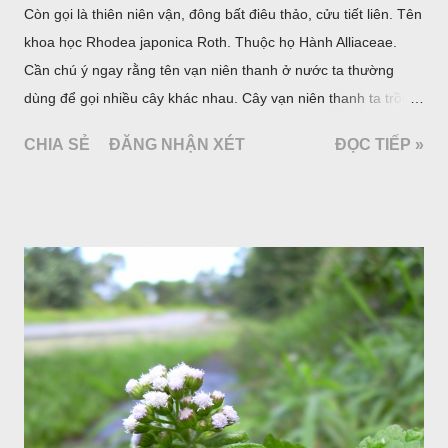
Còn gọi là thiên niên vận, đông bất điêu thảo, cửu tiết liên. Tên
khoa học Rhodea japonica Roth. Thuộc họ Hành Alliaceae.
Cần chú ý ngay rằng tên vạn niên thanh ở nước ta thường
dùng để gọi nhiều cây khác nhau. Cây vạn niên thanh ta trồng
làm cảnh là cây Aglaonema siamense Engl, thuộc họ Ráy
CHIA SẺ
ĐĂNG NHẬN XÉT
ĐỌC TIẾP »
Araceae. Còn cây vạn niên thanh giới thiệu ở đây thuộc họ
Hành tỏi, hiện chúng tôi chưa thấy trồng ở nước ta, nhưng giới
thiệu ở đây để tránh nhầm lẫn.