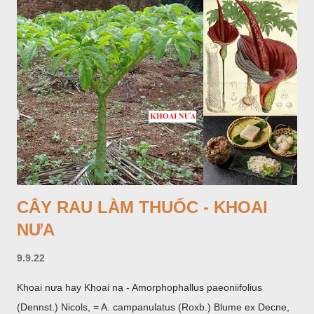
CÂY RAU LÀM THUỐC - KHOAI
NƯA
9.9.22
Khoai nưa hay Khoai na - Amorphophallus paeoniifolius
(Dennst.) Nicols, = A. campanulatus (Roxb.) Blume ex Decne,