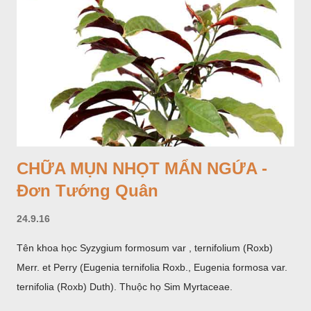
CHỮA MỤN NHỌT MẨN NGỨA -
Đơn Tướng Quân
24.9.16
Tên khoa học Syzygium formosum var , ternifolium (Roxb)
Merr. et Perry (Eugenia ternifolia Roxb., Eugenia formosa var.
ternifolia (Roxb) Duth). Thuộc họ Sim Myrtaceae.