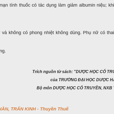
mạn tính thuốc có tác dụng làm giảm albumin niệu; kh
và không có phong nhiệt không dùng. Phụ nữ có tha
ng.
Trích nguồn từ sách: "DƯỢC HỌC CỔ T
của TRƯỜNG ĐẠI HỌC DƯỢC HÀ
Bộ môn DƯỢC HỌC CỔ TRUYỀN, NXB 
ẦN, TRẤN KINH - Thuyền Thuế