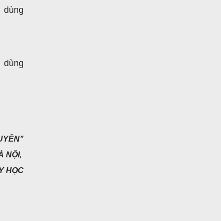
i dùng
i dùng
RUYỀN"
 NỘI,
Y HỌC