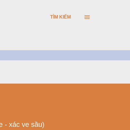
TÌM KIẾM
- xác ve sầu)