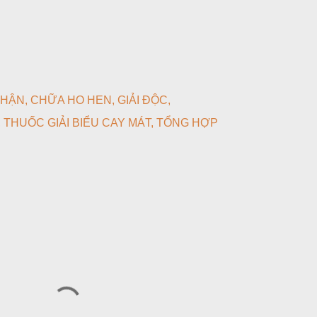
THẬN
CHỮA HO HEN
GIẢI ĐỘC
THUỐC GIẢI BIỂU CAY MÁT
TỔNG HỢP