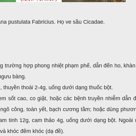
na pustulata Fabricius. Họ ve sầu Cicadae.
ong trường hợp phong nhiệt phạm phế, dẫn đến ho, khàn 
 ngưu bàng.
, thuyền thoái 2-4g, uống dưới dạng thuốc bột.
ẻ em sốt cao, co giật, hoặc các bệnh truyền nhiễm dẫn 
, ngô công, toàn yết, bạch cương tằm; hoặc dùng phươ
 nam tinh 12g, cam thảo 4g, uống dưới dạng bột. Ngoài 
 và khóc đêm khóc (dạ đề).