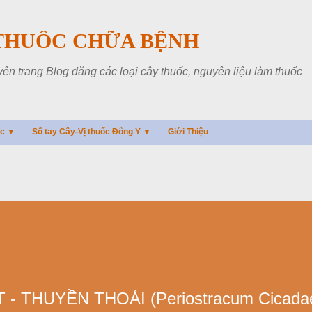
Chuyển đến nội dung chính
THUỐC CHỮA BỆNH
 trang Blog đăng các loại cây thuốc, nguyên liệu làm thuốc
ác ▼
Sổ tay Cây-Vị thuốc Đông Y ▼
Giới Thiệu
 THUYỀN THOÁI (Periostracum Cicadae 