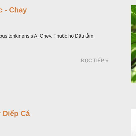
 - Chay
pus tonkinensis A. Chev. Thuộc họ Dâu tằm
ĐỌC TIẾP »
 Diếp Cá