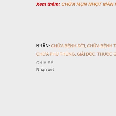
Xem thêm:
CHỮA MỤN NHỌT MẨN N
NHÃN:
CHỮA BỆNH SỞI
CHỮA BỆNH 
CHỮA PHÙ THŨNG
GIẢI ĐỘC
THUỐC G
CHIA SẺ
Nhận xét