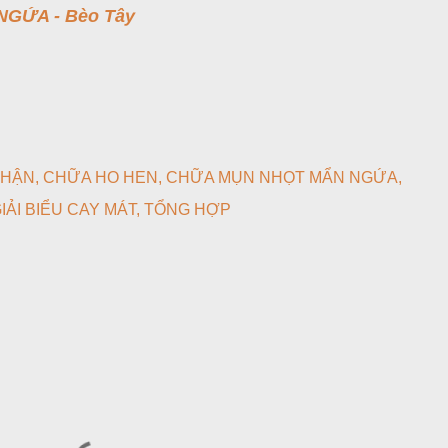
GỨA - Bèo Tây
THẬN
CHỮA HO HEN
CHỮA MỤN NHỌT MẨN NGỨA
IẢI BIỂU CAY MÁT
TỔNG HỢP