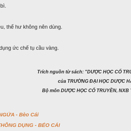
bì.
u, thể hư không nên dùng.
 dụng ức chế tụ cầu vàng.
Trích nguồn từ sách: "DƯỢC HỌC CỔ T
của TRƯỜNG ĐẠI HỌC DƯỢC HÀ
Bộ môn DƯỢC HỌC CỔ TRUYỀN, NXB 
GỨA - Bèo Cái
THÔNG DỤNG - BÉO CÁI