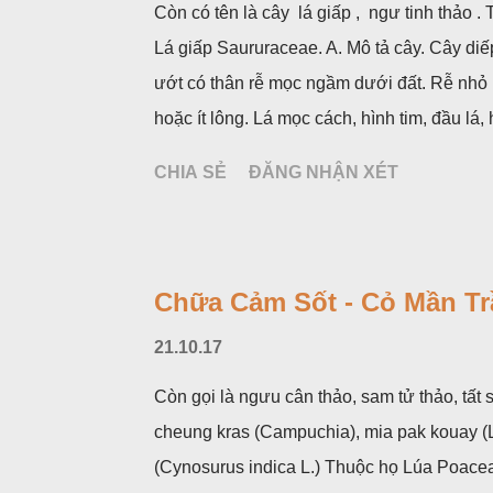
Còn có tên là cây lá giấp , ngư tinh thảo 
Lá giấp Saururaceae. A. Mô tả cây. Cây diế
ướt có thân rễ mọc ngầm dưới đất. Rễ nhỏ
hoặc ít lông. Lá mọc cách, hình tim, đầu l
không có bao hoa, mọc thành bông, có 4 lá
CHIA SẺ
ĐĂNG NHẬN XÉT
hoa và lá bắc giống như một cây hoa đơn đ
mùa hạ vào các tháng 5-8. (Hình dưới).
Chữa Cảm Sốt - Cỏ Mần Tr
21.10.17
Còn gọi là ngưu cân thảo, sam tử thảo, tất s
cheung kras (Campuchia), mia pak kouay (Là
(Cynosurus indica L.) Thuộc họ Lúa Poace