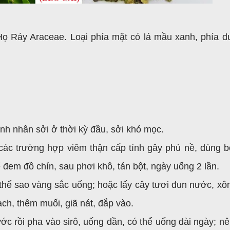
. Họ Ráy Araceae. Loại phía mặt có lá mầu xanh, phía d
ệnh nhân sởi ở thời kỳ đầu, sởi khó mọc.
g các trường hợp viêm thận cấp tính gây phù nề, dùng b
 đem đồ chín, sau phơi khô, tán bột, ngày uống 2 lần.
 thể sao vàng sắc uống; hoặc lấy cây tươi đun nước, xô
ch, thêm muối, giã nát, đắp vào.
ước rồi pha vào sirô, uống dần, có thể uống dài ngày; nê