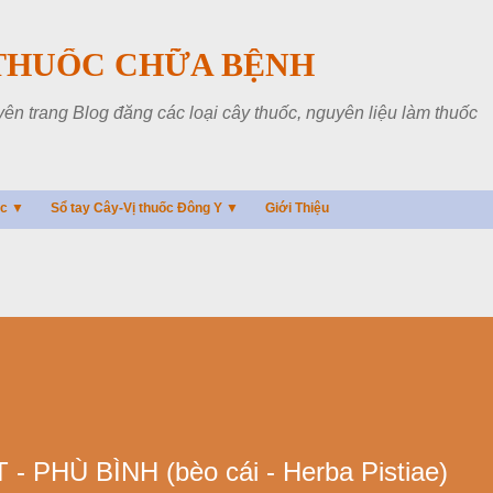
Chuyển đến nội dung chính
THUỐC CHỮA BỆNH
 trang Blog đăng các loại cây thuốc, nguyên liệu làm thuốc
ác ▼
Sổ tay Cây-Vị thuốc Đông Y ▼
Giới Thiệu
 PHÙ BÌNH (bèo cái - Herba Pistiae)