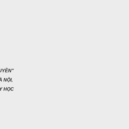
RUYỀN"
 NỘI,
Y HỌC