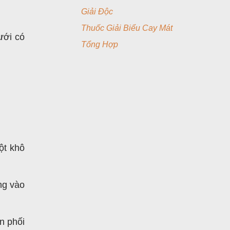
Giải Độc
Thuốc Giải Biểu Cay Mát
ưới có
Tổng Hợp
ột khô
ng vào
n phối