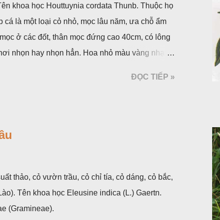
. Tên khoa học Houttuynia cordata Thunb. Thuộc họ
p cá là một loại cỏ nhỏ, mọc lâu năm, ưa chỗ ẩm
 mọc ở các đốt, thân mọc đứng cao 40cm, có lông
á, hơi nhọn hay nhọn hẳn. Hoa nhỏ màu vàng nhạt,
 bắc màu trắng; trông toàn bộ bề ngoài của cụm
ĐỌC TIẾP »
ộc, toàn cây vò có mùi tanh như cá. Hoa nở về
ầu
uất thảo, cỏ vườn trầu, cỏ chỉ tía, cỏ dáng, cỏ bắc,
o). Tên khoa học Eleusine indica (L.) Gaertn.
ae (Gramineae).