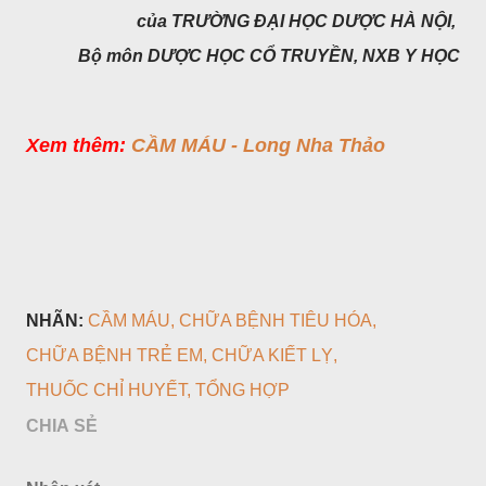
của TRƯỜNG ĐẠI HỌC DƯỢC HÀ NỘI,
Bộ môn DƯỢC HỌC CỔ TRUYỀN, NXB Y HỌC
Xem thêm:
CẦM MÁU - Long Nha Thảo
NHÃN:
CẦM MÁU
CHỮA BỆNH TIÊU HÓA
CHỮA BỆNH TRẺ EM
CHỮA KIẾT LỴ
THUỐC CHỈ HUYẾT
TỔNG HỢP
CHIA SẺ