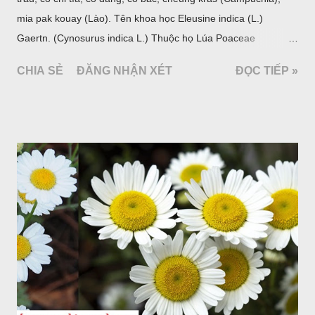
mia pak kouay (Lào). Tên khoa học Eleusine indica (L.)
Gaertn. (Cynosurus indica L.) Thuộc họ Lúa Poaceae
(Gramineae).
CHIA SẺ
ĐĂNG NHẬN XÉT
ĐỌC TIẾP »