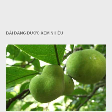
BÀI ĐĂNG ĐƯỢC XEM NHIỀU