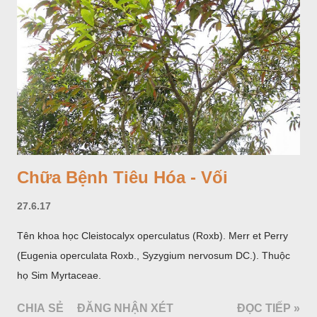
hoa; trồng một lần thu hoạch 10 - 20 năm.
Chữa Bệnh Tiêu Hóa - Vối
27.6.17
Tên khoa học Cleistocalyx operculatus (Roxb). Merr et Perry
(Eugenia operculata Roxb., Syzygium nervosum DC.). Thuộc
họ Sim Myrtaceae.
CHIA SẺ
ĐĂNG NHẬN XÉT
ĐỌC TIẾP »