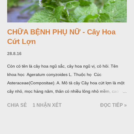
CHỮA BỆNH PHỤ NỮ - Cây Hoa
Cứt Lợn
28.8.16
Còn có tên là cây hoa ngũ sắc, cây hoa ngũ vị, cỏ hôi. Tên
khoa học Ageratum conyzoides L. Thuộc họ Cúc
Asteraceae(Compositae). A. Mô tả cây Cây hoa cứt lợn là một
cây nhỏ, mọc hàng năm, thân có nhiều lông nhỏ mềm, cao
chừng 25-50cm, mọc hoang ở khắp nơi trong nước ta. Lá mọc
CHIA SẺ
1 NHẬN XÉT
ĐỌC TIẾP »
đối hình trứng hay 3 cạnh, dài 2-6cm, rộng 1-3cm, mép có
răng cưa tròn, hai mặt đều có lông, mật dưới của lá nhạt hơn.
Hoa nhỏ, màu tím, xanh. Quả bế màu đen, có 5 sống dọc
(Hình dưới).