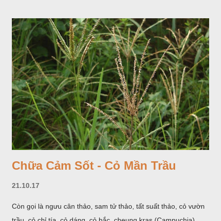
màu trắng; trông toàn bộ bề ngoài của cụm hoa và lá bắc
giống như một cây hoa đơn độc, toàn cây vò có mùi tanh như
cá. Hoa nở về mùa hạ vào các tháng 5-8. (Hình dưới).
Chữa Cảm Sốt - Cỏ Mần Trầu
21.10.17
Còn gọi là ngưu cân thảo, sam tử thảo, tất suất thảo, cỏ vườn
trầu, cỏ chỉ tía, cỏ dáng, cỏ bắc, cheung kras (Campuchia),