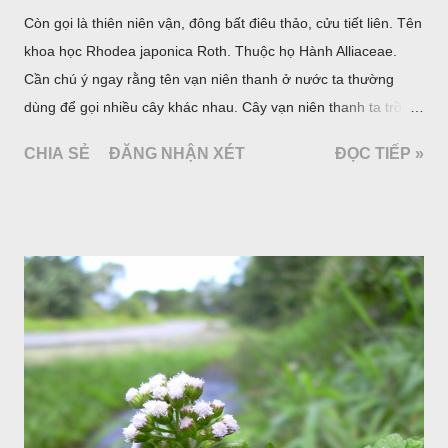
Còn gọi là thiên niên vận, đông bất điêu thảo, cửu tiết liên. Tên
khoa học Rhodea japonica Roth. Thuộc họ Hành Alliaceae.
Cần chú ý ngay rằng tên vạn niên thanh ở nước ta thường
dùng để gọi nhiều cây khác nhau. Cây vạn niên thanh ta trồng
làm cảnh là cây Aglaonema siamense Engl, thuộc họ Ráy
CHIA SẺ
ĐĂNG NHẬN XÉT
ĐỌC TIẾP »
Araceae. Còn cây vạn niên thanh giới thiệu ở đây thuộc họ
Hành tỏi, hiện chúng tôi chưa thấy trồng ở nước ta, nhưng giới
thiệu ở đây để tránh nhầm lẫn.