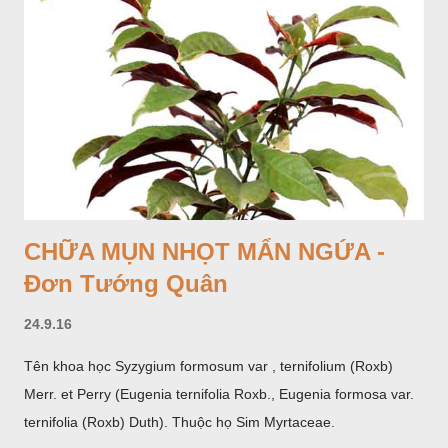
CHỮA MỤN NHỌT MẨN NGỨA -
Đơn Tướng Quân
24.9.16
Tên khoa học Syzygium formosum var , ternifolium (Roxb)
Merr. et Perry (Eugenia ternifolia Roxb., Eugenia formosa var.
ternifolia (Roxb) Duth). Thuộc họ Sim Myrtaceae.