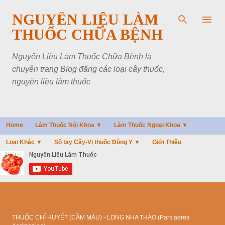
Chuyển đến nội dung chính
NGUYÊN LIỆU LÀM
THUỐC CHỮA BỆNH
Nguyên Liệu Làm Thuốc Chữa Bệnh là
chuyên trang Blog đăng các loại cây thuốc,
nguyên liệu làm thuốc
Home
Làm Thuốc Nội Khoa ▼
Làm Thuốc Ngoại Khoa ▼
Loại Khác ▼
Sổ tay Cây-Vị thuốc Đông Y ▼
Giới Thiệu
THUỐC CHỈ HUYẾT (CẦM MÁU) - LONG NHA THẢO (Pars aerea