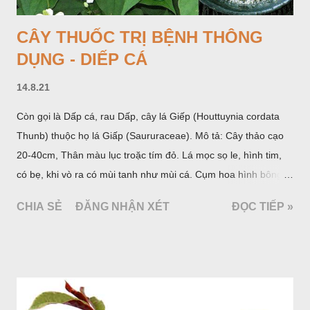
CÂY THUỐC TRỊ BỆNH THÔNG
DỤNG - DIẾP CÁ
14.8.21
Còn gọi là Dấp cá, rau Dấp, cây lá Giếp (Houttuynia cordata
Thunb) thuộc họ lá Giấp (Saururaceae). Mô tả: Cây thảo cạo
20-40cm, Thân màu lục troặc tím đỏ. Lá mọc sọ le, hình tim,
có bẹ, khi vò ra có mùi tanh như mùi cá. Cụm hoa hình bông
bao bởi 4 lá bắc màu trắng, gồm nhiều hoa nhỏ màu vàng
CHIA SẺ
ĐĂNG NHẬN XÉT
ĐỌC TIẾP »
nhạt. Hạt hình trái xoan nhẵn. Mùa hoa quả: tháng 5 – 7.