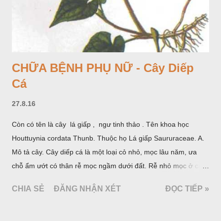
CHỮA BỆNH PHỤ NỮ - Cây Diếp
Cá
27.8.16
Còn có tên là cây lá giấp , ngư tinh thảo . Tên khoa học
Houttuynia cordata Thunb. Thuộc họ Lá giấp Saururaceae. A.
Mô tả cây. Cây diếp cá là một loại cỏ nhỏ, mọc lâu năm, ưa
chỗ ẩm ướt có thân rễ mọc ngầm dưới đất. Rễ nhỏ mọc ở các
đốt, thân mọc đứng cao 40cm, có lông hoặc ít lông. Lá mọc
CHIA SẺ
ĐĂNG NHẬN XÉT
ĐỌC TIẾP »
cách, hình tim, đầu lá, hơi nhọn hay nhọn hẳn. Hoa nhỏ màu
vàng nhạt, không có bao hoa, mọc thành bông, có 4 lá bắc