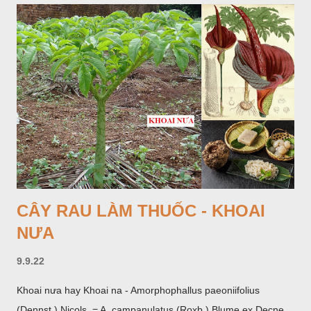
CÂY RAU LÀM THUỐC - KHOAI
NƯA
9.9.22
Khoai nưa hay Khoai na - Amorphophallus paeoniifolius
(Dennst.) Nicols, = A. campanulatus (Roxb.) Blume ex Decne,