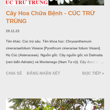
Cây Hoa Chữa Bệnh - CÚC TRỪ
TRÙNG
29.11.23
Tên khác: Cúc trừ sâu. Tên khoa học: Chrysanthemum
cinerariaefolium Visiane [Pyrethrum cinerariae folium Visiani].
Họ Cúc (Asteraceae). Nguồn gốc: Cây nguồn gốc xứ Dalmatia
(ven biển Adriatic) và Montenego (Nam Tư cũ). Cây được phân
bố ở vùng núi Ânpơ và Ban Căng (châu Âu); được nhiều nước
CHIA SẺ
ĐĂNG NHẬN XÉT
ĐỌC TIẾP »
trồng để khai thác: Pháp, Nga, Đức, Nam Tư (cũ), sau lan
sang và được trồng nhiều ở Nhật Bản (châu á), Kenia (châu
Phi) và Hoa Kỳ (châu Mỹ, Tân thế giới). Ở Việt Nam, Viện
Dược liệu đã trồng thử ở các trại cây thuốc Sa Pa (Lào Cai),
Tam Đảo (Vĩnh Phúc), đã thu được kết quả ban đầu (những
năm 1560- 70); thường trồng đến năm thứ hai, thứ ba mới hái