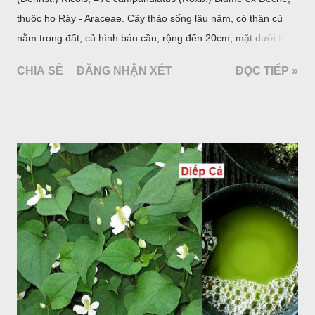
thuộc họ Ráy - Araceae. Cây thảo sống lâu năm, có thân củ
nằm trong đất; củ hình bán cầu, rộng đến 20cm, mặt dưới lồi
mang một số rễ phụ và có những nốt như củ khoai tây chung
CHIA SẺ
ĐĂNG NHẬN XÉT
ĐỌC TIẾP »
quanh có 3-5 mấu lồi; vỏ củ màu nâu, thịt trắng vàng và cứng.
Lá mọc sau khi đã có hoa, thường chỉ có một lá có cuống cao
tới 1,5m được gọi là dọc (cọng) dọc màu xanh sẫm có đốm
bột; phiến chia làm 3 nom tựa như lá Ðu đủ. Cụm hoa gồm
một mo to màu đỏ xanh có đốm trắng, mặt trong màu đỏ thẫm,
bao lấy một bong mo là một trục mang phần hoa cái ở dưới,
phần hoa đực ở trên. Khoai nưa phân bố ở Ấn độ, Myanma,
Trung quốc, Việt nam, Campuchia, Malaixia, Inđônêxia,
Philippin. Ở nước ta, khoai nưa mọc hoang rải rác ở khắp các
vùng rừng núi, được bà con nhiều địa phương đem về trồng từ
lâu đời ở trong vườn, quanh bờ ao, dọc hàng rào và trên các
đồi để làm thức ăn cho người và gia súc, gặp nhiều ở các tỉnh
Lạng s...