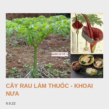
Hoa nhỏ, màu tím, xanh. Quả bế màu đen, có 5 sống dọc
(Hình dưới).
CÂY RAU LÀM THUỐC - KHOAI
NƯA
9.9.22