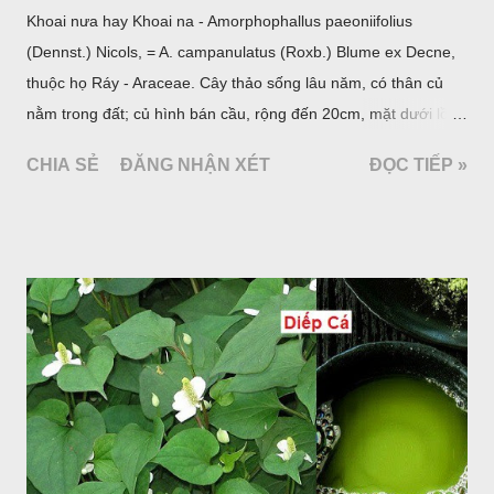
Khoai nưa hay Khoai na - Amorphophallus paeoniifolius
(Dennst.) Nicols, = A. campanulatus (Roxb.) Blume ex Decne,
thuộc họ Ráy - Araceae. Cây thảo sống lâu năm, có thân củ
nằm trong đất; củ hình bán cầu, rộng đến 20cm, mặt dưới lồi
mang một số rễ phụ và có những nốt như củ khoai tây chung
CHIA SẺ
ĐĂNG NHẬN XÉT
ĐỌC TIẾP »
quanh có 3-5 mấu lồi; vỏ củ màu nâu, thịt trắng vàng và cứng.
Lá mọc sau khi đã có hoa, thường chỉ có một lá có cuống cao
tới 1,5m được gọi là dọc (cọng) dọc màu xanh sẫm có đốm
bột; phiến chia làm 3 nom tựa như lá Ðu đủ. Cụm hoa gồm
một mo to màu đỏ xanh có đốm trắng, mặt trong màu đỏ thẫm,
bao lấy một bong mo là một trục mang phần hoa cái ở dưới,
phần hoa đực ở trên. Khoai nưa phân bố ở Ấn độ, Myanma,
Trung quốc, Việt nam, Campuchia, Malaixia, Inđônêxia,
Philippin. Ở nước ta, khoai nưa mọc hoang rải rác ở khắp các
vùng rừng núi, được bà con nhiều địa phương đem về trồng từ
lâu đời ở trong vườn, quanh bờ ao, dọc hàng rào và trên các