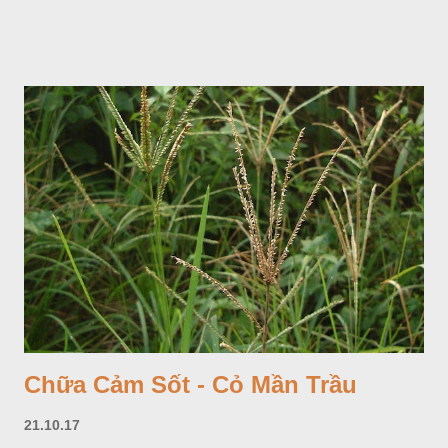
vàng nhạt, không có bao hoa, mọc thành bông, có 4 lá bắc
màu trắng; trông toàn bộ bề ngoài của cụm hoa và lá bắc
giống như một cây hoa đơn độc, toàn cây vò có mùi tanh như
cá. Hoa nở về mùa hạ vào các tháng 5-8. (Hình dưới).
Chữa Cảm Sốt - Cỏ Mần Trầu
21.10.17