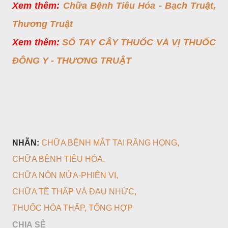
Xem thêm:
Chữa Bệnh Tiêu Hóa - Bạch Truật,
Thương Truật
Xem thêm:
SỔ TAY CÂY THUỐC VÀ VỊ THUỐC
ĐÔNG Y - THƯƠNG TRUẬT
NHÃN:
CHỮA BỆNH MẮT TAI RĂNG HỌNG
CHỮA BỆNH TIÊU HÓA
CHỮA NÔN MỬA-PHIÊN VỊ
CHỮA TÊ THẤP VÀ ĐAU NHỨC
THUỐC HÓA THẤP
TỔNG HỢP
CHIA SẺ