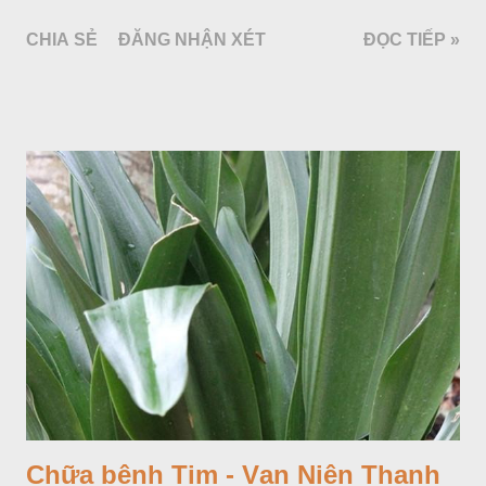
CHIA SẺ
ĐĂNG NHẬN XÉT
ĐỌC TIẾP »
Chữa bệnh Tim - Vạn Niên Thanh