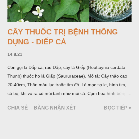
đồi để làm thức ăn cho người và gia súc, gặp nhiều ở các tỉnh
Lạng s...
CÂY THUỐC TRỊ BỆNH THÔNG
DỤNG - DIẾP CÁ
14.8.21
Còn gọi là Dấp cá, rau Dấp, cây lá Giếp (Houttuynia cordata
Thunb) thuộc họ lá Giấp (Saururaceae). Mô tả: Cây thảo cạo
20-40cm, Thân màu lục troặc tím đỏ. Lá mọc sọ le, hình tim,
có bẹ, khi vò ra có mùi tanh như mùi cá. Cụm hoa hình bông
bao bởi 4 lá bắc màu trắng, gồm nhiều hoa nhỏ màu vàng
CHIA SẺ
ĐĂNG NHẬN XÉT
ĐỌC TIẾP »
nhạt. Hạt hình trái xoan nhẵn. Mùa hoa quả: tháng 5 – 7.