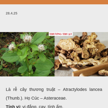
28.4.25
Là rễ cây thương truật – Atractylodes lancea
(Thunb.). Họ Cúc – Asteraceae.
Tính vị:
vị đắng, cay, tính ấm.