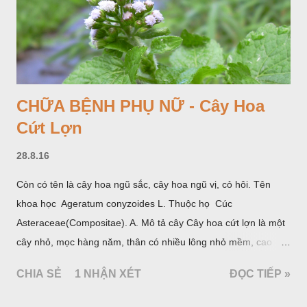
CHỮA BỆNH PHỤ NỮ - Cây Hoa
Cứt Lợn
28.8.16
Còn có tên là cây hoa ngũ sắc, cây hoa ngũ vị, cỏ hôi. Tên
khoa học Ageratum conyzoides L. Thuộc họ Cúc
Asteraceae(Compositae). A. Mô tả cây Cây hoa cứt lợn là một
cây nhỏ, mọc hàng năm, thân có nhiều lông nhỏ mềm, cao
chừng 25-50cm, mọc hoang ở khắp nơi trong nước ta. Lá mọc
CHIA SẺ
1 NHẬN XÉT
ĐỌC TIẾP »
đối hình trứng hay 3 cạnh, dài 2-6cm, rộng 1-3cm, mép có
răng cưa tròn, hai mặt đều có lông, mật dưới của lá nhạt hơn.