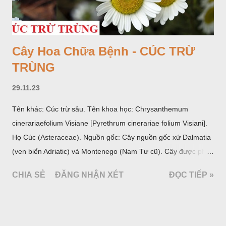
Cây Hoa Chữa Bệnh - CÚC TRỪ
TRÙNG
29.11.23
Tên khác: Cúc trừ sâu. Tên khoa học: Chrysanthemum
cinerariaefolium Visiane [Pyrethrum cinerariae folium Visiani].
Họ Cúc (Asteraceae). Nguồn gốc: Cây nguồn gốc xứ Dalmatia
(ven biển Adriatic) và Montenego (Nam Tư cũ). Cây được phân
bố ở vùng núi Ânpơ và Ban Căng (châu Âu); được nhiều nước
CHIA SẺ
ĐĂNG NHẬN XÉT
ĐỌC TIẾP »
trồng để khai thác: Pháp, Nga, Đức, Nam Tư (cũ), sau lan
sang và được trồng nhiều ở Nhật Bản (châu á), Kenia (châu
Phi) và Hoa Kỳ (châu Mỹ, Tân thế giới). Ở Việt Nam, Viện
Dược liệu đã trồng thử ở các trại cây thuốc Sa Pa (Lào Cai),