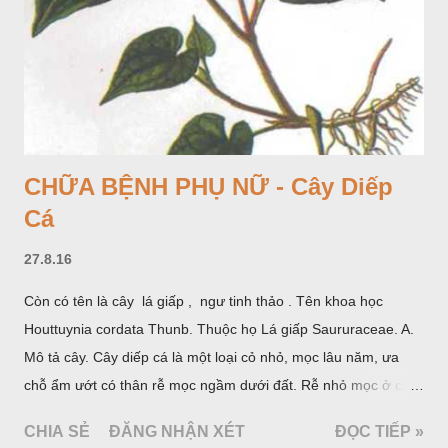
CHỮA BỆNH PHỤ NỮ - Cây Diếp
Cá
27.8.16
Còn có tên là cây lá giấp , ngư tinh thảo . Tên khoa học
Houttuynia cordata Thunb. Thuộc họ Lá giấp Saururaceae. A.
Mô tả cây. Cây diếp cá là một loại cỏ nhỏ, mọc lâu năm, ưa
chỗ ẩm ướt có thân rễ mọc ngầm dưới đất. Rễ nhỏ mọc ở các
đốt, thân mọc đứng cao 40cm, có lông hoặc ít lông. Lá mọc
CHIA SẺ
ĐĂNG NHẬN XÉT
ĐỌC TIẾP »
cách, hình tim, đầu lá, hơi nhọn hay nhọn hẳn. Hoa nhỏ màu