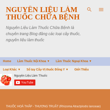
Chuyển đến nội dung chính
NGUYÊN LIỆU LÀM
THUỐC CHỮA BỆNH
Nguyên Liệu Làm Thuốc Chữa Bệnh là
chuyên trang Blog đăng các loại cây thuốc,
nguyên liệu làm thuốc
Home
Làm Thuốc Nội Khoa ▼
Làm Thuốc Ngoại Khoa ▼
Loại Khác ▼
Sổ tay Cây-Vị thuốc Đông Y ▼
Giới Thiệu
THUỐC HOÁ THẤP - THƯƠNG TRUẬT (Rhizoma Atractylodis lanceae)