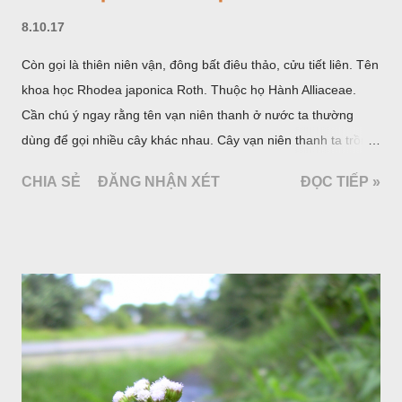
8.10.17
Còn gọi là thiên niên vận, đông bất điêu thảo, cửu tiết liên. Tên
khoa học Rhodea japonica Roth. Thuộc họ Hành Alliaceae.
Cần chú ý ngay rằng tên vạn niên thanh ở nước ta thường
dùng để gọi nhiều cây khác nhau. Cây vạn niên thanh ta trồng
làm cảnh là cây Aglaonema siamense Engl, thuộc họ Ráy
CHIA SẺ
ĐĂNG NHẬN XÉT
ĐỌC TIẾP »
Araceae. Còn cây vạn niên thanh giới thiệu ở đây thuộc họ
Hành tỏi, hiện chúng tôi chưa thấy trồng ở nước ta, nhưng giới
thiệu ở đây để tránh nhầm lẫn.