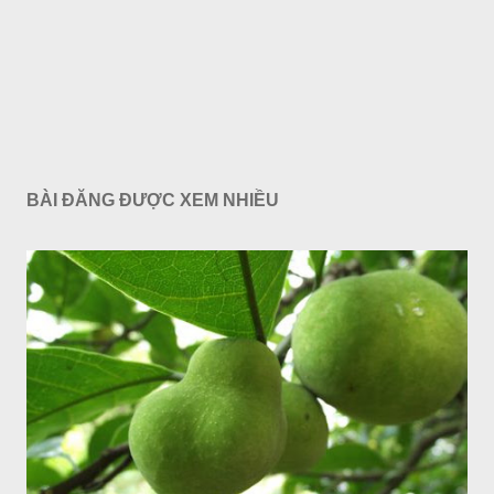
BÀI ĐĂNG ĐƯỢC XEM NHIỀU