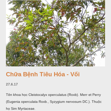
Tam Đảo (Vĩnh Phúc), đã thu được kết quả ban đầu (những
năm 1560- 70); thường trồng đến năm thứ hai, thứ ba mới hái
hoa; trồng một lần thu hoạch 10 - 20 năm.
Chữa Bệnh Tiêu Hóa - Vối
27.6.17
Tên khoa học Cleistocalyx operculatus (Roxb). Merr et Perry
(Eugenia operculata Roxb., Syzygium nervosum DC.). Thuộc
họ Sim Myrtaceae.