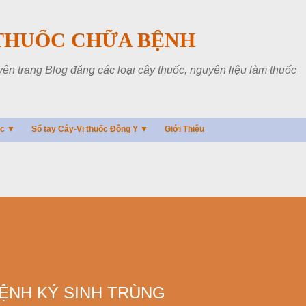
Chuyển đến nội dung chính
THUỐC CHỮA BỆNH
 trang Blog đăng các loại cây thuốc, nguyên liệu làm thuốc
ác ▼
Sổ tay Cây-Vị thuốc Đông Y ▼
Giới Thiệu
BỆNH KÝ SINH TRÙNG