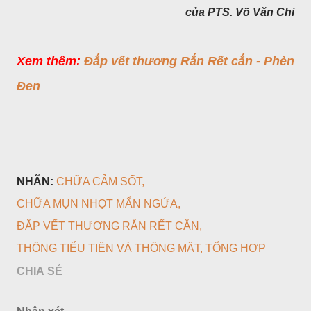
của PTS. Võ Văn Chi
Xem thêm:
Đắp vết thương Rắn Rết cắn - Phèn
Đen
NHÃN:
CHỮA CẢM SỐT
CHỮA MỤN NHỌT MẨN NGỨA
ĐẮP VẾT THƯƠNG RẮN RẾT CẮN
THÔNG TIỂU TIỆN VÀ THÔNG MẬT
TỔNG HỢP
CHIA SẺ