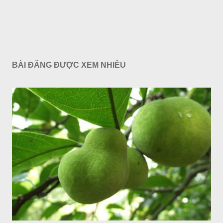
BÀI ĐĂNG ĐƯỢC XEM NHIỀU