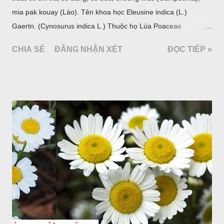
mia pak kouay (Lào). Tên khoa học Eleusine indica (L.)
Gaertn. (Cynosurus indica L.) Thuộc họ Lúa Poaceae
(Gramineae).
CHIA SẺ
ĐĂNG NHẬN XÉT
ĐỌC TIẾP »