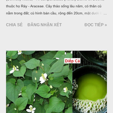
thuộc họ Ráy - Araceae. Cây thảo sống lâu năm, có thân củ
nằm trong đất; củ hình bán cầu, rộng đến 20cm, mặt dưới lồi
mang một số rễ phụ và có những nốt như củ khoai tây chung
CHIA SẺ
ĐĂNG NHẬN XÉT
ĐỌC TIẾP »
quanh có 3-5 mấu lồi; vỏ củ màu nâu, thịt trắng vàng và cứng.
Lá mọc sau khi đã có hoa, thường chỉ có một lá có cuống cao
tới 1,5m được gọi là dọc (cọng) dọc màu xanh sẫm có đốm
bột; phiến chia làm 3 nom tựa như lá Ðu đủ. Cụm hoa gồm
một mo to màu đỏ xanh có đốm trắng, mặt trong màu đỏ thẫm,
bao lấy một bong mo là một trục mang phần hoa cái ở dưới,
phần hoa đực ở trên. Khoai nưa phân bố ở Ấn độ, Myanma,
Trung quốc, Việt nam, Campuchia, Malaixia, Inđônêxia,
Philippin. Ở nước ta, khoai nưa mọc hoang rải rác ở khắp các
vùng rừng núi, được bà con nhiều địa phương đem về trồng từ
lâu đời ở trong vườn, quanh bờ ao, dọc hàng rào và trên các
đồi để làm thức ăn cho người và gia súc, gặp nhiều ở các tỉnh
Lạng s...