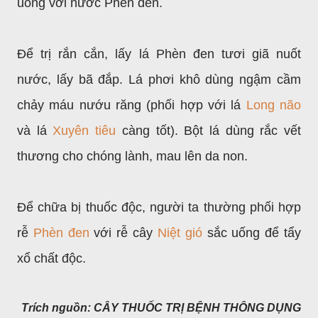
uống với nước Phèn đen.
Để trị rắn cắn, lấy lá Phèn đen tươi giã nuốt
nước, lấy bã đắp. Lá phơi khô dùng ngậm cầm
chảy máu nướu răng (phối hợp với lá
Long não
và lá
Xuyên tiêu
càng tốt). Bột lá dùng rắc vết
thương cho chóng lành, mau lên da non.
Để chữa bị thuốc độc, người ta thường phối hợp
rễ
Phèn đen
với rễ cây
Niệt gió
sắc uống để tẩy
xổ chất độc.
Trích nguồn: CÂY THUỐC TRỊ BỆNH THÔNG DỤNG