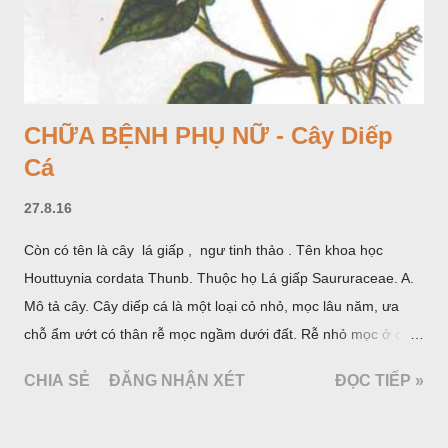
CHỮA BỆNH PHỤ NỮ - Cây Diếp
Cá
27.8.16
Còn có tên là cây lá giấp , ngư tinh thảo . Tên khoa học
Houttuynia cordata Thunb. Thuộc họ Lá giấp Saururaceae. A.
Mô tả cây. Cây diếp cá là một loại cỏ nhỏ, mọc lâu năm, ưa
chỗ ẩm ướt có thân rễ mọc ngầm dưới đất. Rễ nhỏ mọc ở các
đốt, thân mọc đứng cao 40cm, có lông hoặc ít lông. Lá mọc
CHIA SẺ
ĐĂNG NHẬN XÉT
ĐỌC TIẾP »
cách, hình tim, đầu lá, hơi nhọn hay nhọn hẳn. Hoa nhỏ màu
vàng nhạt, không có bao hoa, mọc thành bông, có 4 lá bắc
màu trắng; trông toàn bộ bề ngoài của cụm hoa và lá bắc