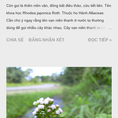
Còn gọi là thiên niên vận, đông bất điêu thảo, cửu tiết liên. Tên
khoa học Rhodea japonica Roth. Thuộc họ Hành Alliaceae.
Cần chú ý ngay rằng tên vạn niên thanh ở nước ta thường
dùng để gọi nhiều cây khác nhau. Cây vạn niên thanh ta trồng
làm cảnh là cây Aglaonema siamense Engl, thuộc họ Ráy
CHIA SẺ
ĐĂNG NHẬN XÉT
ĐỌC TIẾP »
Araceae. Còn cây vạn niên thanh giới thiệu ở đây thuộc họ
Hành tỏi, hiện chúng tôi chưa thấy trồng ở nước ta, nhưng giới
thiệu ở đây để tránh nhầm lẫn.