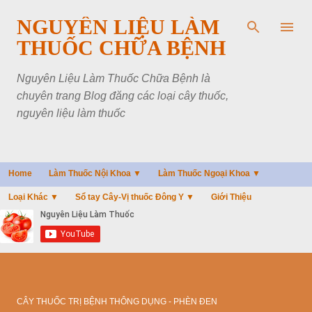
Chuyển đến nội dung chính
NGUYÊN LIỆU LÀM
THUỐC CHỮA BỆNH
Nguyên Liệu Làm Thuốc Chữa Bệnh là
chuyên trang Blog đăng các loại cây thuốc,
nguyên liệu làm thuốc
Home
Làm Thuốc Nội Khoa ▼
Làm Thuốc Ngoại Khoa ▼
Loại Khác ▼
Sổ tay Cây-Vị thuốc Đông Y ▼
Giới Thiệu
CÂY THUỐC TRỊ BỆNH THÔNG DỤNG - PHÈN ĐEN