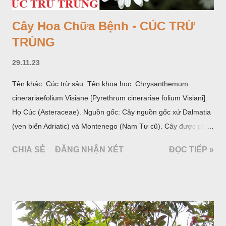
Cây Hoa Chữa Bệnh - CÚC TRỪ
TRÙNG
29.11.23
Tên khác: Cúc trừ sâu. Tên khoa học: Chrysanthemum
cinerariaefolium Visiane [Pyrethrum cinerariae folium Visiani].
Họ Cúc (Asteraceae). Nguồn gốc: Cây nguồn gốc xứ Dalmatia
(ven biển Adriatic) và Montenego (Nam Tư cũ). Cây được phân
bố ở vùng núi Ânpơ và Ban Căng (châu Âu); được nhiều nước
CHIA SẺ
ĐĂNG NHẬN XÉT
ĐỌC TIẾP »
trồng để khai thác: Pháp, Nga, Đức, Nam Tư (cũ), sau lan
sang và được trồng nhiều ở Nhật Bản (châu á), Kenia (châu
Phi) và Hoa Kỳ (châu Mỹ, Tân thế giới). Ở Việt Nam, Viện
Dược liệu đã trồng thử ở các trại cây thuốc Sa Pa (Lào Cai),
Tam Đảo (Vĩnh Phúc), đã thu được kết quả ban đầu (những
năm 1560- 70); thường trồng đến năm thứ hai, thứ ba mới hái