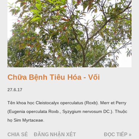
hoa; trồng một lần thu hoạch 10 - 20 năm.
Chữa Bệnh Tiêu Hóa - Vối
27.6.17
Tên khoa học Cleistocalyx operculatus (Roxb). Merr et Perry
(Eugenia operculata Roxb., Syzygium nervosum DC.). Thuộc
họ Sim Myrtaceae.
CHIA SẺ
ĐĂNG NHẬN XÉT
ĐỌC TIẾP »