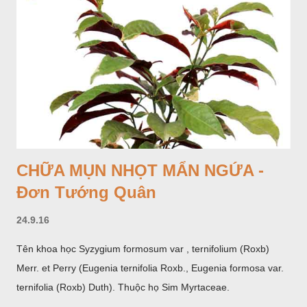
CHỮA MỤN NHỌT MẨN NGỨA -
Đơn Tướng Quân
24.9.16
Tên khoa học Syzygium formosum var , ternifolium (Roxb)
Merr. et Perry (Eugenia ternifolia Roxb., Eugenia formosa var.
ternifolia (Roxb) Duth). Thuộc họ Sim Myrtaceae.