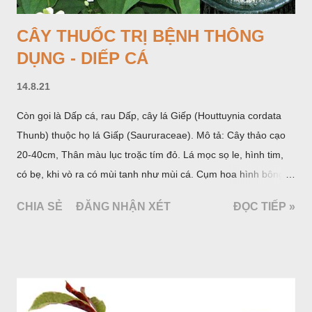
CÂY THUỐC TRỊ BỆNH THÔNG
DỤNG - DIẾP CÁ
14.8.21
Còn gọi là Dấp cá, rau Dấp, cây lá Giếp (Houttuynia cordata
Thunb) thuộc họ lá Giấp (Saururaceae). Mô tả: Cây thảo cạo
20-40cm, Thân màu lục troặc tím đỏ. Lá mọc sọ le, hình tim,
có bẹ, khi vò ra có mùi tanh như mùi cá. Cụm hoa hình bông
bao bởi 4 lá bắc màu trắng, gồm nhiều hoa nhỏ màu vàng
CHIA SẺ
ĐĂNG NHẬN XÉT
ĐỌC TIẾP »
nhạt. Hạt hình trái xoan nhẵn. Mùa hoa quả: tháng 5 – 7.