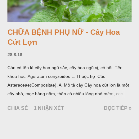
CHỮA BỆNH PHỤ NỮ - Cây Hoa
Cứt Lợn
28.8.16
Còn có tên là cây hoa ngũ sắc, cây hoa ngũ vị, cỏ hôi. Tên
khoa học Ageratum conyzoides L. Thuộc họ Cúc
Asteraceae(Compositae). A. Mô tả cây Cây hoa cứt lợn là một
cây nhỏ, mọc hàng năm, thân có nhiều lông nhỏ mềm, cao
chừng 25-50cm, mọc hoang ở khắp nơi trong nước ta. Lá mọc
CHIA SẺ
1 NHẬN XÉT
ĐỌC TIẾP »
đối hình trứng hay 3 cạnh, dài 2-6cm, rộng 1-3cm, mép có
răng cưa tròn, hai mặt đều có lông, mật dưới của lá nhạt hơn.
Hoa nhỏ, màu tím, xanh. Quả bế màu đen, có 5 sống dọc
(Hình dưới).