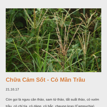
giống như một cây hoa đơn độc, toàn cây vò có mùi tanh như
cá. Hoa nở về mùa hạ vào các tháng 5-8. (Hình dưới).
Chữa Cảm Sốt - Cỏ Mần Trầu
21.10.17
Còn gọi là ngưu cân thảo, sam tử thảo, tất suất thảo, cỏ vườn
trầu, cỏ chỉ tía, cỏ dáng, cỏ bắc, cheung kras (Campuchia),