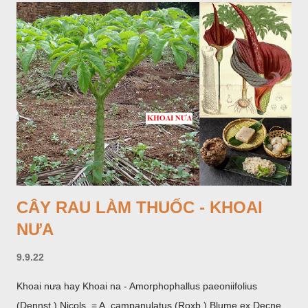
CÂY RAU LÀM THUỐC - KHOAI
NƯA
9.9.22
Khoai nưa hay Khoai na - Amorphophallus paeoniifolius
(Dennst.) Nicols, = A. campanulatus (Roxb.) Blume ex Decne,