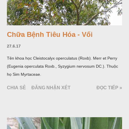
Chữa Bệnh Tiêu Hóa - Vối
27.6.17
Tên khoa học Cleistocalyx operculatus (Roxb). Merr et Perry
(Eugenia operculata Roxb., Syzygium nervosum DC.). Thuộc
họ Sim Myrtaceae.
CHIA SẺ
ĐĂNG NHẬN XÉT
ĐỌC TIẾP »