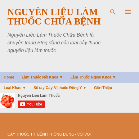
Chuyển đến nội dung chính
NGUYÊN LIỆU LÀM
THUỐC CHỮA BỆNH
Nguyên Liệu Làm Thuốc Chữa Bệnh là
chuyên trang Blog đăng các loại cây thuốc,
nguyên liệu làm thuốc
Home
Làm Thuốc Nội Khoa ▼
Làm Thuốc Ngoại Khoa ▼
Loại Khác ▼
Sổ tay Cây-Vị thuốc Đông Y ▼
Giới Thiệu
CÂY THUỐC TRỊ BỆNH THÔNG DỤNG - VÒI VOI