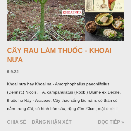
CÂY RAU LÀM THUỐC - KHOAI
NƯA
9.9.22
Khoai nưa hay Khoai na - Amorphophallus paeoniifolius
(Dennst.) Nicols, = A. campanulatus (Roxb.) Blume ex Decne,
thuộc họ Ráy - Araceae. Cây thảo sống lâu năm, có thân củ
nằm trong đất; củ hình bán cầu, rộng đến 20cm, mặt dưới lồi
mang một số rễ phụ và có những nốt như củ khoai tây chung
CHIA SẺ
ĐĂNG NHẬN XÉT
ĐỌC TIẾP »
quanh có 3-5 mấu lồi; vỏ củ màu nâu, thịt trắng vàng và cứng.