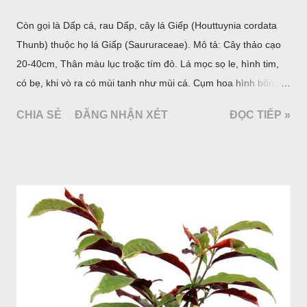
Còn gọi là Dấp cá, rau Dấp, cây lá Giếp (Houttuynia cordata
Thunb) thuộc họ lá Giấp (Saururaceae). Mô tả: Cây thảo cạo
20-40cm, Thân màu lục troặc tím đỏ. Lá mọc sọ le, hình tim,
có bẹ, khi vò ra có mùi tanh như mùi cá. Cụm hoa hình bông
bao bởi 4 lá bắc màu trắng, gồm nhiều hoa nhỏ màu vàng
CHIA SẺ
ĐĂNG NHẬN XÉT
ĐỌC TIẾP »
nhạt. Hạt hình trái xoan nhẵn. Mùa hoa quả: tháng 5 – 7.