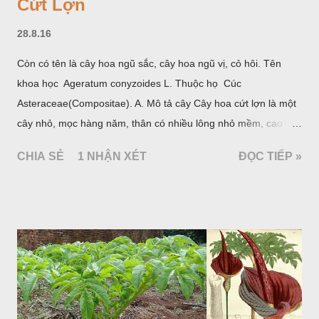
Cứt Lợn
28.8.16
Còn có tên là cây hoa ngũ sắc, cây hoa ngũ vị, cỏ hôi. Tên
khoa học Ageratum conyzoides L. Thuộc họ Cúc
Asteraceae(Compositae). A. Mô tả cây Cây hoa cứt lợn là một
cây nhỏ, mọc hàng năm, thân có nhiều lông nhỏ mềm, cao
chừng 25-50cm, mọc hoang ở khắp nơi trong nước ta. Lá mọc
CHIA SẺ
1 NHẬN XÉT
ĐỌC TIẾP »
đối hình trứng hay 3 cạnh, dài 2-6cm, rộng 1-3cm, mép có
răng cưa tròn, hai mặt đều có lông, mật dưới của lá nhạt hơn.
Hoa nhỏ, màu tím, xanh. Quả bế màu đen, có 5 sống dọc
(Hình dưới).