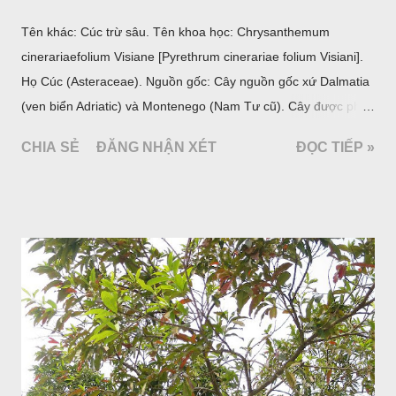
Tên khác: Cúc trừ sâu. Tên khoa học: Chrysanthemum
cinerariaefolium Visiane [Pyrethrum cinerariae folium Visiani].
Họ Cúc (Asteraceae). Nguồn gốc: Cây nguồn gốc xứ Dalmatia
(ven biển Adriatic) và Montenego (Nam Tư cũ). Cây được phân
bố ở vùng núi Ânpơ và Ban Căng (châu Âu); được nhiều nước
CHIA SẺ
ĐĂNG NHẬN XÉT
ĐỌC TIẾP »
trồng để khai thác: Pháp, Nga, Đức, Nam Tư (cũ), sau lan
sang và được trồng nhiều ở Nhật Bản (châu á), Kenia (châu
Phi) và Hoa Kỳ (châu Mỹ, Tân thế giới). Ở Việt Nam, Viện
Dược liệu đã trồng thử ở các trại cây thuốc Sa Pa (Lào Cai),
Tam Đảo (Vĩnh Phúc), đã thu được kết quả ban đầu (những
năm 1560- 70); thường trồng đến năm thứ hai, thứ ba mới hái
hoa; trồng một lần thu hoạch 10 - 20 năm.