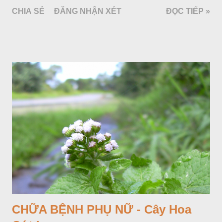
làm cảnh là cây Aglaonema siamense Engl, thuộc họ Ráy
CHIA SẺ
ĐĂNG NHẬN XÉT
ĐỌC TIẾP »
Araceae. Còn cây vạn niên thanh giới thiệu ở đây thuộc họ
Hành tỏi, hiện chúng tôi chưa thấy trồng ở nước ta, nhưng giới
thiệu ở đây để tránh nhầm lẫn.
CHỮA BỆNH PHỤ NỮ - Cây Hoa