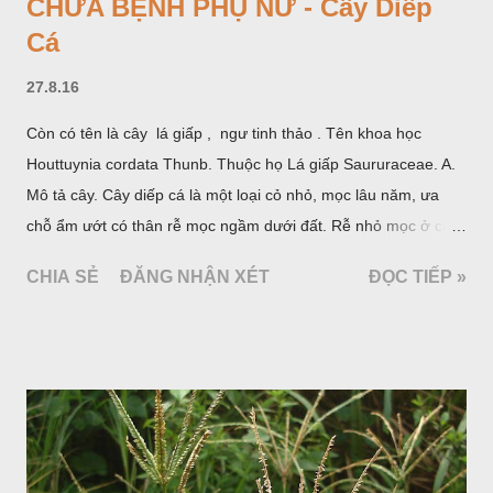
CHỮA BỆNH PHỤ NỮ - Cây Diếp
Cá
27.8.16
Còn có tên là cây lá giấp , ngư tinh thảo . Tên khoa học
Houttuynia cordata Thunb. Thuộc họ Lá giấp Saururaceae. A.
Mô tả cây. Cây diếp cá là một loại cỏ nhỏ, mọc lâu năm, ưa
chỗ ẩm ướt có thân rễ mọc ngầm dưới đất. Rễ nhỏ mọc ở các
đốt, thân mọc đứng cao 40cm, có lông hoặc ít lông. Lá mọc
CHIA SẺ
ĐĂNG NHẬN XÉT
ĐỌC TIẾP »
cách, hình tim, đầu lá, hơi nhọn hay nhọn hẳn. Hoa nhỏ màu
vàng nhạt, không có bao hoa, mọc thành bông, có 4 lá bắc
màu trắng; trông toàn bộ bề ngoài của cụm hoa và lá bắc
giống như một cây hoa đơn độc, toàn cây vò có mùi tanh như
cá. Hoa nở về mùa hạ vào các tháng 5-8. (Hình dưới).