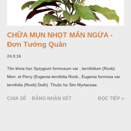
CHỮA MỤN NHỌT MẨN NGỨA -
Đơn Tướng Quân
24.9.16
Tên khoa học Syzygium formosum var , ternifolium (Roxb)
Merr. et Perry (Eugenia ternifolia Roxb., Eugenia formosa var.
ternifolia (Roxb) Duth). Thuộc họ Sim Myrtaceae.
CHIA SẺ
ĐĂNG NHẬN XÉT
ĐỌC TIẾP »