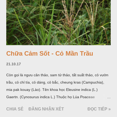
Chữa Cảm Sốt - Cỏ Mần Trầu
21.10.17
Còn gọi là ngưu cân thảo, sam tử thảo, tất suất thảo, cỏ vườn
trầu, cỏ chỉ tía, cỏ dáng, cỏ bắc, cheung kras (Campuchia),
mia pak kouay (Lào). Tên khoa học Eleusine indica (L.)
Gaertn. (Cynosurus indica L.) Thuộc họ Lúa Poaceae
(Gramineae).
CHIA SẺ
ĐĂNG NHẬN XÉT
ĐỌC TIẾP »