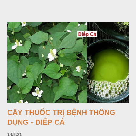
Lá mọc sau khi đã có hoa, thường chỉ có một lá có cuống cao
tới 1,5m được gọi là dọc (cọng) dọc màu xanh sẫm có đốm
bột; phiến chia làm 3 nom tựa như lá Ðu đủ. Cụm hoa gồm
một mo to màu đỏ xanh có đốm trắng, mặt trong màu đỏ thẫm,
bao lấy một bong mo là một trục mang phần hoa cái ở dưới,
phần hoa đực ở trên. Khoai nưa phân bố ở Ấn độ, Myanma,
Trung quốc, Việt nam, Campuchia, Malaixia, Inđônêxia,
Philippin. Ở nước ta, khoai nưa mọc hoang rải rác ở khắp các
vùng rừng núi, được bà con nhiều địa phương đem về trồng từ
lâu đời ở trong vườn, quanh bờ ao, dọc hàng rào và trên các
đồi để làm thức ăn cho người và gia súc, gặp nhiều ở các tỉnh
Lạng s...
CÂY THUỐC TRỊ BỆNH THÔNG
DỤNG - DIẾP CÁ
14.8.21