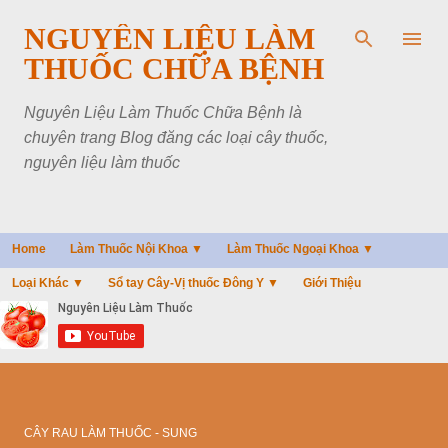
Chuyển đến nội dung chính
NGUYÊN LIỆU LÀM
THUỐC CHỮA BỆNH
Nguyên Liệu Làm Thuốc Chữa Bệnh là
chuyên trang Blog đăng các loại cây thuốc,
nguyên liệu làm thuốc
Home
Làm Thuốc Nội Khoa ▼
Làm Thuốc Ngoại Khoa ▼
Loại Khác ▼
Sổ tay Cây-Vị thuốc Đông Y ▼
Giới Thiệu
CÂY RAU LÀM THUỐC - SUNG