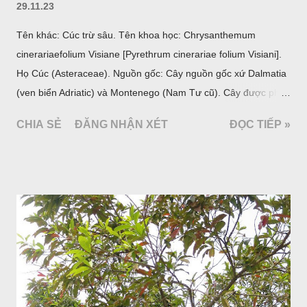
29.11.23
Tên khác: Cúc trừ sâu. Tên khoa học: Chrysanthemum
cinerariaefolium Visiane [Pyrethrum cinerariae folium Visiani].
Họ Cúc (Asteraceae). Nguồn gốc: Cây nguồn gốc xứ Dalmatia
(ven biển Adriatic) và Montenego (Nam Tư cũ). Cây được phân
bố ở vùng núi Ânpơ và Ban Căng (châu Âu); được nhiều nước
CHIA SẺ
ĐĂNG NHẬN XÉT
ĐỌC TIẾP »
trồng để khai thác: Pháp, Nga, Đức, Nam Tư (cũ), sau lan
sang và được trồng nhiều ở Nhật Bản (châu á), Kenia (châu
Phi) và Hoa Kỳ (châu Mỹ, Tân thế giới). Ở Việt Nam, Viện
Dược liệu đã trồng thử ở các trại cây thuốc Sa Pa (Lào Cai),
Tam Đảo (Vĩnh Phúc), đã thu được kết quả ban đầu (những
năm 1560- 70); thường trồng đến năm thứ hai, thứ ba mới hái
hoa; trồng một lần thu hoạch 10 - 20 năm.