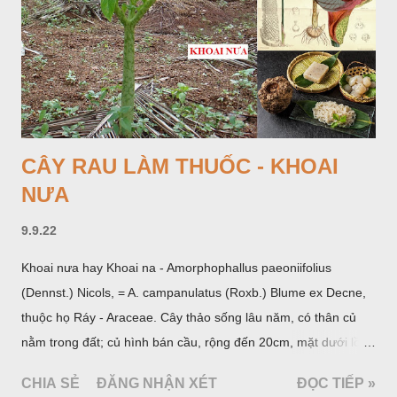
CÂY RAU LÀM THUỐC - KHOAI
NƯA
9.9.22
Khoai nưa hay Khoai na - Amorphophallus paeoniifolius
(Dennst.) Nicols, = A. campanulatus (Roxb.) Blume ex Decne,
thuộc họ Ráy - Araceae. Cây thảo sống lâu năm, có thân củ
nằm trong đất; củ hình bán cầu, rộng đến 20cm, mặt dưới lồi
mang một số rễ phụ và có những nốt như củ khoai tây chung
CHIA SẺ
ĐĂNG NHẬN XÉT
ĐỌC TIẾP »
quanh có 3-5 mấu lồi; vỏ củ màu nâu, thịt trắng vàng và cứng.