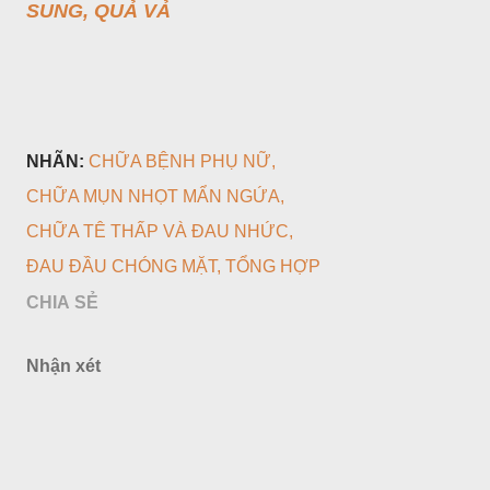
SUNG, QUẢ VẢ
NHÃN:
CHỮA BỆNH PHỤ NỮ
CHỮA MỤN NHỌT MẨN NGỨA
CHỮA TÊ THẤP VÀ ĐAU NHỨC
ĐAU ĐẦU CHÓNG MẶT
TỔNG HỢP
CHIA SẺ
Nhận xét