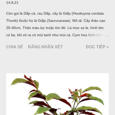
14.8.21
Còn gọi là Dấp cá, rau Dấp, cây lá Giếp (Houttuynia cordata
Thunb) thuộc họ lá Giấp (Saururaceae). Mô tả: Cây thảo cạo
20-40cm, Thân màu lục troặc tím đỏ. Lá mọc sọ le, hình tim,
có bẹ, khi vò ra có mùi tanh như mùi cá. Cụm hoa hình bông
bao bởi 4 lá bắc màu trắng, gồm nhiều hoa nhỏ màu vàng
CHIA SẺ
ĐĂNG NHẬN XÉT
ĐỌC TIẾP »
nhạt. Hạt hình trái xoan nhẵn. Mùa hoa quả: tháng 5 – 7.