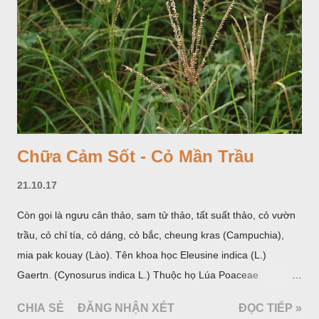
Chữa Cảm Sốt - Cỏ Mần Trầu
21.10.17
Còn gọi là ngưu cân thảo, sam tử thảo, tất suất thảo, cỏ vườn
trầu, cỏ chỉ tía, cỏ dáng, cỏ bắc, cheung kras (Campuchia),
mia pak kouay (Lào). Tên khoa học Eleusine indica (L.)
Gaertn. (Cynosurus indica L.) Thuộc họ Lúa Poaceae
(Gramineae).
CHIA SẺ
ĐĂNG NHẬN XÉT
ĐỌC TIẾP »