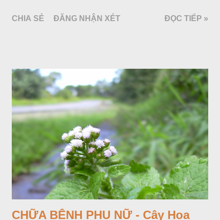
làm cảnh là cây Aglaonema siamense Engl, thuộc họ Ráy
CHIA SẺ
ĐĂNG NHẬN XÉT
ĐỌC TIẾP »
Araceae. Còn cây vạn niên thanh giới thiệu ở đây thuộc họ
Hành tỏi, hiện chúng tôi chưa thấy trồng ở nước ta, nhưng giới
thiệu ở đây để tránh nhầm lẫn.
CHỮA BỆNH PHỤ NỮ - Cây Hoa