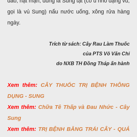
đào, hạt mận, dùng lá Sung tật (có u nhỏ dạng vú,
gọi là vú Sung) nấu nước uống, xông rửa hàng
ngày.
Trích từ sách: Cây Rau Làm Thuốc
của PTS Võ Văn Chi
do NXB TH Đồng Tháp ấn hành
Xem thêm:
CÂY THUỐC TRỊ BỆNH THÔNG
DỤNG - SUNG
Xem thêm:
Chữa Tê Thấp và Đau Nhức - Cây
Sung
Xem thêm:
TRỊ BỆNH BẰNG TRÁI CÂY - QUẢ