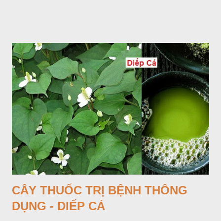
Lá mọc sau khi đã có hoa, thường chỉ có một lá có cuống cao
tới 1,5m được gọi là dọc (cọng) dọc màu xanh sẫm có đốm
bột; phiến chia làm 3 nom tựa như lá Ðu đủ. Cụm hoa gồm
một mo to màu đỏ xanh có đốm trắng, mặt trong màu đỏ thẫm,
bao lấy một bong mo là một trục mang phần hoa cái ở dưới,
phần hoa đực ở trên. Khoai nưa phân bố ở Ấn độ, Myanma,
Trung quốc, Việt nam, Campuchia, Malaixia, Inđônêxia,
Philippin. Ở nước ta, khoai nưa mọc hoang rải rác ở khắp các
vùng rừng núi, được bà con nhiều địa phương đem về trồng từ
lâu đời ở trong vườn, quanh bờ ao, dọc hàng rào và trên các
đồi để làm thức ăn cho người và gia súc, gặp nhiều ở các tỉnh
Lạng s...
CÂY THUỐC TRỊ BỆNH THÔNG
DỤNG - DIẾP CÁ