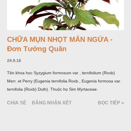
CHỮA MỤN NHỌT MẨN NGỨA -
Đơn Tướng Quân
24.9.16
Tên khoa học Syzygium formosum var , ternifolium (Roxb)
Merr. et Perry (Eugenia ternifolia Roxb., Eugenia formosa var.
ternifolia (Roxb) Duth). Thuộc họ Sim Myrtaceae.
CHIA SẺ
ĐĂNG NHẬN XÉT
ĐỌC TIẾP »