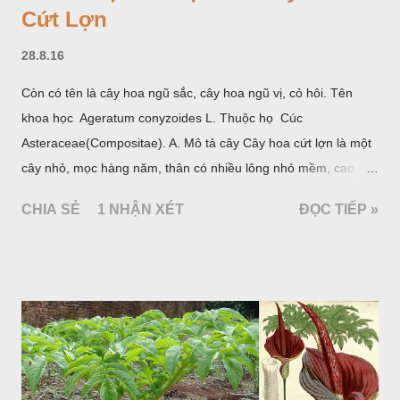
Cứt Lợn
28.8.16
Còn có tên là cây hoa ngũ sắc, cây hoa ngũ vị, cỏ hôi. Tên
khoa học Ageratum conyzoides L. Thuộc họ Cúc
Asteraceae(Compositae). A. Mô tả cây Cây hoa cứt lợn là một
cây nhỏ, mọc hàng năm, thân có nhiều lông nhỏ mềm, cao
chừng 25-50cm, mọc hoang ở khắp nơi trong nước ta. Lá mọc
CHIA SẺ
1 NHẬN XÉT
ĐỌC TIẾP »
đối hình trứng hay 3 cạnh, dài 2-6cm, rộng 1-3cm, mép có
răng cưa tròn, hai mặt đều có lông, mật dưới của lá nhạt hơn.
Hoa nhỏ, màu tím, xanh. Quả bế màu đen, có 5 sống dọc
(Hình dưới).