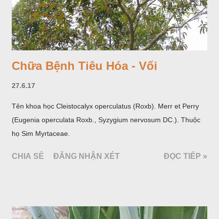
Chữa Bệnh Tiêu Hóa - Vối
27.6.17
Tên khoa học Cleistocalyx operculatus (Roxb). Merr et Perry
(Eugenia operculata Roxb., Syzygium nervosum DC.). Thuộc
họ Sim Myrtaceae.
CHIA SẺ
ĐĂNG NHẬN XÉT
ĐỌC TIẾP »