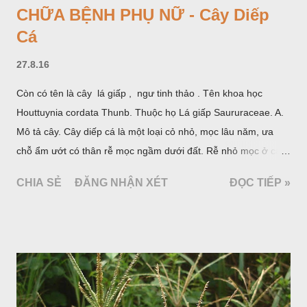
CHỮA BỆNH PHỤ NỮ - Cây Diếp
Cá
27.8.16
Còn có tên là cây lá giấp , ngư tinh thảo . Tên khoa học
Houttuynia cordata Thunb. Thuộc họ Lá giấp Saururaceae. A.
Mô tả cây. Cây diếp cá là một loại cỏ nhỏ, mọc lâu năm, ưa
chỗ ẩm ướt có thân rễ mọc ngầm dưới đất. Rễ nhỏ mọc ở các
đốt, thân mọc đứng cao 40cm, có lông hoặc ít lông. Lá mọc
CHIA SẺ
ĐĂNG NHẬN XÉT
ĐỌC TIẾP »
cách, hình tim, đầu lá, hơi nhọn hay nhọn hẳn. Hoa nhỏ màu
vàng nhạt, không có bao hoa, mọc thành bông, có 4 lá bắc
màu trắng; trông toàn bộ bề ngoài của cụm hoa và lá bắc
giống như một cây hoa đơn độc, toàn cây vò có mùi tanh như
cá. Hoa nở về mùa hạ vào các tháng 5-8. (Hình dưới).