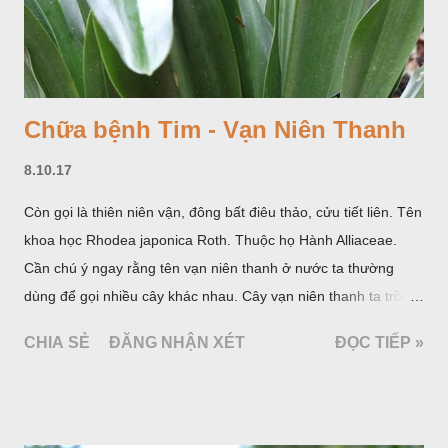
Chữa bệnh Tim - Vạn Niên Thanh
8.10.17
Còn gọi là thiên niên vận, đông bất điêu thảo, cửu tiết liên. Tên
khoa học Rhodea japonica Roth. Thuộc họ Hành Alliaceae.
Cần chú ý ngay rằng tên vạn niên thanh ở nước ta thường
dùng để gọi nhiều cây khác nhau. Cây vạn niên thanh ta trồng
làm cảnh là cây Aglaonema siamense Engl, thuộc họ Ráy
CHIA SẺ
ĐĂNG NHẬN XÉT
ĐỌC TIẾP »
Araceae. Còn cây vạn niên thanh giới thiệu ở đây thuộc họ
Hành tỏi, hiện chúng tôi chưa thấy trồng ở nước ta, nhưng giới
thiệu ở đây để tránh nhầm lẫn.