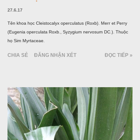
27.6.17
Tên khoa học Cleistocalyx operculatus (Roxb). Merr et Perry
(Eugenia operculata Roxb., Syzygium nervosum DC.). Thuộc
họ Sim Myrtaceae.
CHIA SẺ
ĐĂNG NHẬN XÉT
ĐỌC TIẾP »