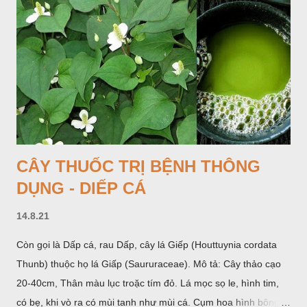
phần hoa đực ở trên. Khoai nưa phân bố ở Ấn độ, Myanma,
Trung quốc, Việt nam, Campuchia, Malaixia, Inđônêxia,
Philippin. Ở nước ta, khoai nưa mọc hoang rải rác ở khắp các
vùng rừng núi, được bà con nhiều địa phương đem về trồng từ
lâu đời ở trong vườn, quanh bờ ao, dọc hàng rào và trên các
đồi để làm thức ăn cho người và gia súc, gặp nhiều ở các tỉnh
Lạng s...
CÂY THUỐC TRỊ BỆNH THÔNG
DỤNG - DIẾP CÁ
14.8.21
Còn gọi là Dấp cá, rau Dấp, cây lá Giếp (Houttuynia cordata
Thunb) thuộc họ lá Giấp (Saururaceae). Mô tả: Cây thảo cạo
20-40cm, Thân màu lục troặc tím đỏ. Lá mọc sọ le, hình tim,
có bẹ, khi vò ra có mùi tanh như mùi cá. Cụm hoa hình bông