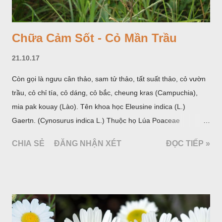
Chữa Cảm Sốt - Cỏ Mần Trầu
21.10.17
Còn gọi là ngưu cân thảo, sam tử thảo, tất suất thảo, cỏ vườn
trầu, cỏ chỉ tía, cỏ dáng, cỏ bắc, cheung kras (Campuchia),
mia pak kouay (Lào). Tên khoa học Eleusine indica (L.)
Gaertn. (Cynosurus indica L.) Thuộc họ Lúa Poaceae
(Gramineae).
CHIA SẺ
ĐĂNG NHẬN XÉT
ĐỌC TIẾP »