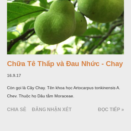
Chữa Tê Thấp và Đau Nhức - Chay
16.9.17
Còn gọi là Cây Chay. Tên khoa học Artocarpus tonkinensis A.
Chev. Thuộc họ Dâu tằm Moraceae.
CHIA SẺ
ĐĂNG NHẬN XÉT
ĐỌC TIẾP »