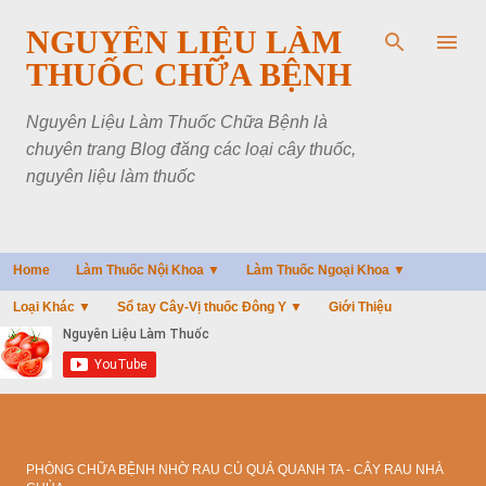
Chuyển đến nội dung chính
NGUYÊN LIỆU LÀM
THUỐC CHỮA BỆNH
Nguyên Liệu Làm Thuốc Chữa Bệnh là
chuyên trang Blog đăng các loại cây thuốc,
nguyên liệu làm thuốc
Home
Làm Thuốc Nội Khoa ▼
Làm Thuốc Ngoại Khoa ▼
Loại Khác ▼
Sổ tay Cây-Vị thuốc Đông Y ▼
Giới Thiệu
PHÒNG CHỮA BỆNH NHỜ RAU CỦ QUẢ QUANH TA - CÂY RAU NHÀ