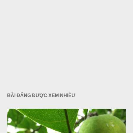
BÀI ĐĂNG ĐƯỢC XEM NHIỀU