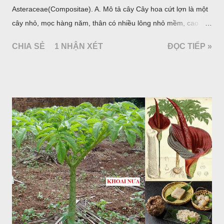
Asteraceae(Compositae). A. Mô tả cây Cây hoa cứt lợn là một
cây nhỏ, mọc hàng năm, thân có nhiều lông nhỏ mềm, cao
chừng 25-50cm, mọc hoang ở khắp nơi trong nước ta. Lá mọc
CHIA SẺ
1 NHẬN XÉT
ĐỌC TIẾP »
đối hình trứng hay 3 cạnh, dài 2-6cm, rộng 1-3cm, mép có
răng cưa tròn, hai mặt đều có lông, mật dưới của lá nhạt hơn.
Hoa nhỏ, màu tím, xanh. Quả bế màu đen, có 5 sống dọc
(Hình dưới).