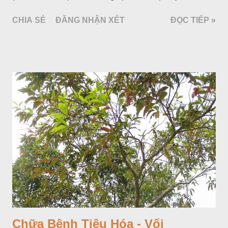
bố ở vùng núi Ânpơ và Ban Căng (châu Âu); được nhiều nước
CHIA SẺ
ĐĂNG NHẬN XÉT
ĐỌC TIẾP »
trồng để khai thác: Pháp, Nga, Đức, Nam Tư (cũ), sau lan
sang và được trồng nhiều ở Nhật Bản (châu á), Kenia (châu
Phi) và Hoa Kỳ (châu Mỹ, Tân thế giới). Ở Việt Nam, Viện
Dược liệu đã trồng thử ở các trại cây thuốc Sa Pa (Lào Cai),
Tam Đảo (Vĩnh Phúc), đã thu được kết quả ban đầu (những
năm 1560- 70); thường trồng đến năm thứ hai, thứ ba mới hái
hoa; trồng một lần thu hoạch 10 - 20 năm.
Chữa Bệnh Tiêu Hóa - Vối