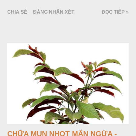
bao bởi 4 lá bắc màu trắng, gồm nhiều hoa nhỏ màu vàng
CHIA SẺ
ĐĂNG NHẬN XÉT
ĐỌC TIẾP »
nhạt. Hạt hình trái xoan nhẵn. Mùa hoa quả: tháng 5 – 7.
CHỮA MỤN NHỌT MẨN NGỨA -