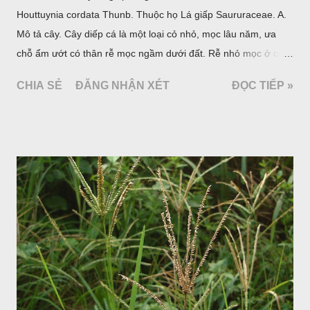
Houttuynia cordata Thunb. Thuộc họ Lá giấp Saururaceae. A.
Mô tả cây. Cây diếp cá là một loại cỏ nhỏ, mọc lâu năm, ưa
chỗ ẩm ướt có thân rễ mọc ngầm dưới đất. Rễ nhỏ mọc ở các
đốt, thân mọc đứng cao 40cm, có lông hoặc ít lông. Lá mọc
CHIA SẺ
ĐĂNG NHẬN XÉT
ĐỌC TIẾP »
cách, hình tim, đầu lá, hơi nhọn hay nhọn hẳn. Hoa nhỏ màu
vàng nhạt, không có bao hoa, mọc thành bông, có 4 lá bắc
màu trắng; trông toàn bộ bề ngoài của cụm hoa và lá bắc
giống như một cây hoa đơn độc, toàn cây vò có mùi tanh như
cá. Hoa nở về mùa hạ vào các tháng 5-8. (Hình dưới).