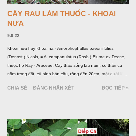
CÂY RAU LÀM THUỐC - KHOAI
NƯA
9.9.22
Khoai nưa hay Khoai na - Amorphophallus paeoniifolius
(Dennst.) Nicols, = A. campanulatus (Roxb.) Blume ex Decne,
thuộc họ Ráy - Araceae. Cây thảo sống lâu năm, có thân củ
nằm trong đất; củ hình bán cầu, rộng đến 20cm, mặt dưới lồi
mang một số rễ phụ và có những nốt như củ khoai tây chung
CHIA SẺ
ĐĂNG NHẬN XÉT
ĐỌC TIẾP »
quanh có 3-5 mấu lồi; vỏ củ màu nâu, thịt trắng vàng và cứng.
Lá mọc sau khi đã có hoa, thường chỉ có một lá có cuống cao
tới 1,5m được gọi là dọc (cọng) dọc màu xanh sẫm có đốm
bột; phiến chia làm 3 nom tựa như lá Ðu đủ. Cụm hoa gồm
một mo to màu đỏ xanh có đốm trắng, mặt trong màu đỏ thẫm,
bao lấy một bong mo là một trục mang phần hoa cái ở dưới,