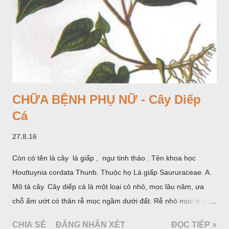
CHỮA BỆNH PHỤ NỮ - Cây Diếp
Cá
27.8.16
Còn có tên là cây lá giấp , ngư tinh thảo . Tên khoa học
Houttuynia cordata Thunb. Thuộc họ Lá giấp Saururaceae. A.
Mô tả cây. Cây diếp cá là một loại cỏ nhỏ, mọc lâu năm, ưa
chỗ ẩm ướt có thân rễ mọc ngầm dưới đất. Rễ nhỏ mọc ở các
đốt, thân mọc đứng cao 40cm, có lông hoặc ít lông. Lá mọc
CHIA SẺ
ĐĂNG NHẬN XÉT
ĐỌC TIẾP »