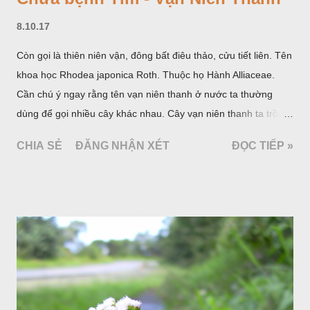
8.10.17
Còn gọi là thiên niên vận, đông bất điêu thảo, cửu tiết liên. Tên
khoa học Rhodea japonica Roth. Thuộc họ Hành Alliaceae.
Cần chú ý ngay rằng tên vạn niên thanh ở nước ta thường
dùng để gọi nhiều cây khác nhau. Cây vạn niên thanh ta trồng
làm cảnh là cây Aglaonema siamense Engl, thuộc họ Ráy
CHIA SẺ
ĐĂNG NHẬN XÉT
ĐỌC TIẾP »
Araceae. Còn cây vạn niên thanh giới thiệu ở đây thuộc họ
Hành tỏi, hiện chúng tôi chưa thấy trồng ở nước ta, nhưng giới
thiệu ở đây để tránh nhầm lẫn.