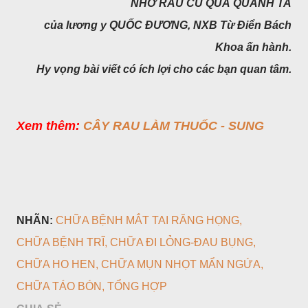
NHỜ RAU CỦ QUẢ QUANH TA
của lương y QUỐC ĐƯƠNG,
NXB Từ Điển Bách
Khoa ấn hành.
Hy vọng bài viết có ích lợi cho các bạn quan tâm.
Xem thêm:
CÂY RAU LÀM THUỐC - SUNG
NHÃN:
CHỮA BỆNH MẮT TAI RĂNG HỌNG
CHỮA BỆNH TRĨ
CHỮA ĐI LỎNG-ĐAU BỤNG
CHỮA HO HEN
CHỮA MỤN NHỌT MẨN NGỨA
CHỮA TÁO BÓN
TỔNG HỢP