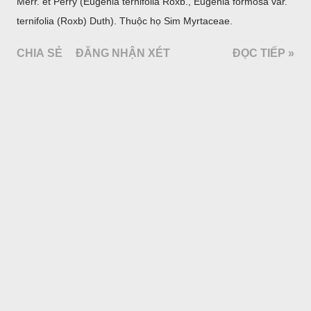
Merr. et Perry (Eugenia ternifolia Roxb., Eugenia formosa var.
ternifolia (Roxb) Duth). Thuộc họ Sim Myrtaceae.
CHIA SẺ
ĐĂNG NHẬN XÉT
ĐỌC TIẾP »