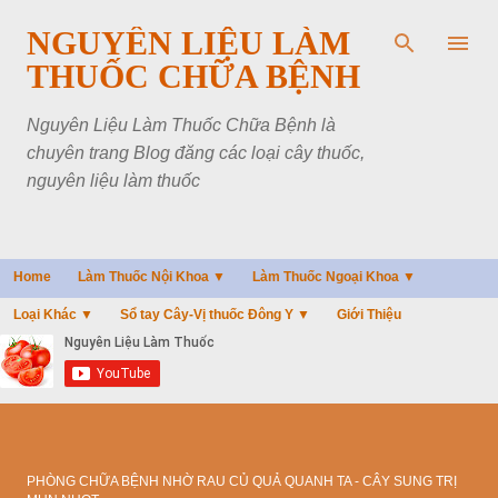
Chuyển đến nội dung chính
NGUYÊN LIỆU LÀM
THUỐC CHỮA BỆNH
Nguyên Liệu Làm Thuốc Chữa Bệnh là
chuyên trang Blog đăng các loại cây thuốc,
nguyên liệu làm thuốc
Home
Làm Thuốc Nội Khoa ▼
Làm Thuốc Ngoại Khoa ▼
Loại Khác ▼
Sổ tay Cây-Vị thuốc Đông Y ▼
Giới Thiệu
PHÒNG CHỮA BỆNH NHỜ RAU CỦ QUẢ QUANH TA - CÂY SUNG TRỊ