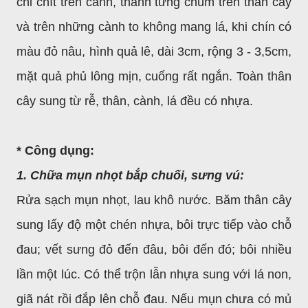
chi chít trên cành, thành từng chùm trên thân cây
và trên những cành to không mang lá, khi chín có
màu đỏ nâu, hình quả lê, dài 3cm, rộng 3 - 3,5cm,
mặt quả phủ lông mịn, cuống rất ngắn. Toàn thân
cây sung từ rễ, thân, cành, lá đều có nhựa.
* Công dụng:
1. Chữa mụn nhọt bắp chuối, sưng vú:
Rửa sạch mụn nhọt, lau khô nước. Băm thân cây
sung lấy độ một chén nhựa, bôi trực tiếp vào chỗ
đau; vết sưng đỏ đến đâu, bôi đến đó; bôi nhiều
lần một lúc. Có thể trộn lẫn nhựa sung với lá non,
giã nát rồi đắp lên chỗ đau. Nếu mụn chưa có mủ