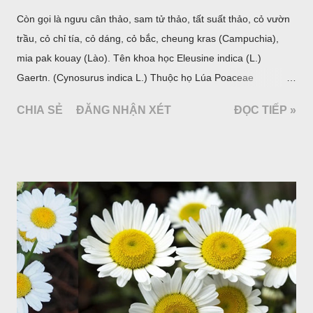
Còn gọi là ngưu cân thảo, sam tử thảo, tất suất thảo, cỏ vườn
trầu, cỏ chỉ tía, cỏ dáng, cỏ bắc, cheung kras (Campuchia),
mia pak kouay (Lào). Tên khoa học Eleusine indica (L.)
Gaertn. (Cynosurus indica L.) Thuộc họ Lúa Poaceae
(Gramineae).
CHIA SẺ
ĐĂNG NHẬN XÉT
ĐỌC TIẾP »