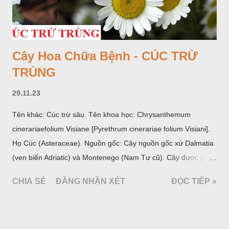
Cây Hoa Chữa Bệnh - CÚC TRỪ
TRÙNG
29.11.23
Tên khác: Cúc trừ sâu. Tên khoa học: Chrysanthemum
cinerariaefolium Visiane [Pyrethrum cinerariae folium Visiani].
Họ Cúc (Asteraceae). Nguồn gốc: Cây nguồn gốc xứ Dalmatia
(ven biển Adriatic) và Montenego (Nam Tư cũ). Cây được phân
bố ở vùng núi Ânpơ và Ban Căng (châu Âu); được nhiều nước
CHIA SẺ
ĐĂNG NHẬN XÉT
ĐỌC TIẾP »
trồng để khai thác: Pháp, Nga, Đức, Nam Tư (cũ), sau lan
sang và được trồng nhiều ở Nhật Bản (châu á), Kenia (châu
Phi) và Hoa Kỳ (châu Mỹ, Tân thế giới). Ở Việt Nam, Viện