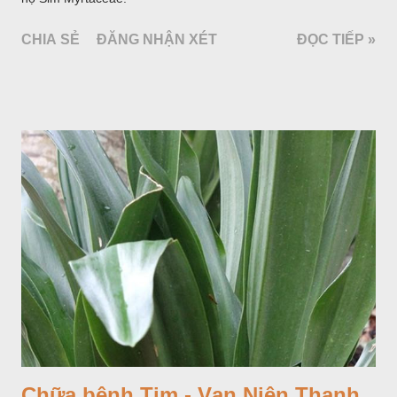
CHIA SẺ
ĐĂNG NHẬN XÉT
ĐỌC TIẾP »
Chữa bệnh Tim - Vạn Niên Thanh