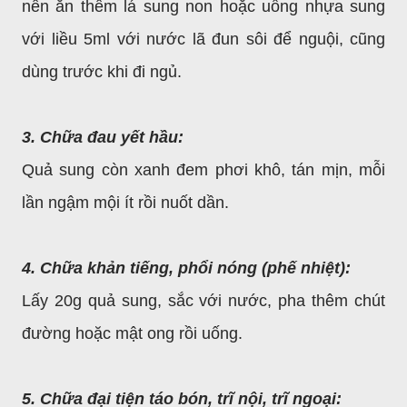
nên ăn thêm lá sung non hoặc uống nhựa sung
với liều 5ml với nước lã đun sôi để nguội, cũng
dùng trước khi đi ngủ.
3. Chữa đau yết hầu:
Quả sung còn xanh đem phơi khô, tán mịn, mỗi
lần ngậm mội ít rồi nuốt dần.
4. Chữa khản tiếng, phổi nóng (phế nhiệt):
Lấy 20g quả sung, sắc với nước, pha thêm chút
đường hoặc mật ong rồi uống.
5. Chữa đại tiện táo bón, trĩ nội, trĩ ngoại: