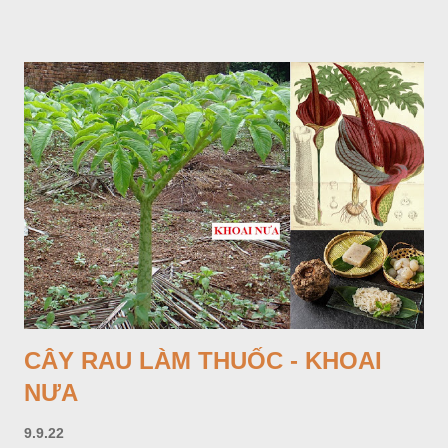
Hoa nhỏ, màu tím, xanh. Quả bế màu đen, có 5 sống dọc
(Hình dưới).
CÂY RAU LÀM THUỐC - KHOAI
NƯA
9.9.22