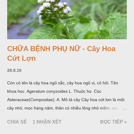
CHỮA BỆNH PHỤ NỮ - Cây Hoa
Cứt Lợn
28.8.16
Còn có tên là cây hoa ngũ sắc, cây hoa ngũ vị, cỏ hôi. Tên
khoa học Ageratum conyzoides L. Thuộc họ Cúc
Asteraceae(Compositae). A. Mô tả cây Cây hoa cứt lợn là một
cây nhỏ, mọc hàng năm, thân có nhiều lông nhỏ mềm, cao
chừng 25-50cm, mọc hoang ở khắp nơi trong nước ta. Lá mọc
CHIA SẺ
1 NHẬN XÉT
ĐỌC TIẾP »
đối hình trứng hay 3 cạnh, dài 2-6cm, rộng 1-3cm, mép có
răng cưa tròn, hai mặt đều có lông, mật dưới của lá nhạt hơn.