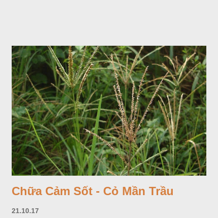
cách, hình tim, đầu lá, hơi nhọn hay nhọn hẳn. Hoa nhỏ màu
vàng nhạt, không có bao hoa, mọc thành bông, có 4 lá bắc
màu trắng; trông toàn bộ bề ngoài của cụm hoa và lá bắc
giống như một cây hoa đơn độc, toàn cây vò có mùi tanh như
cá. Hoa nở về mùa hạ vào các tháng 5-8. (Hình dưới).
Chữa Cảm Sốt - Cỏ Mần Trầu
21.10.17