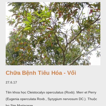
Dược liệu đã trồng thử ở các trại cây thuốc Sa Pa (Lào Cai),
Tam Đảo (Vĩnh Phúc), đã thu được kết quả ban đầu (những
năm 1560- 70); thường trồng đến năm thứ hai, thứ ba mới hái
hoa; trồng một lần thu hoạch 10 - 20 năm.
Chữa Bệnh Tiêu Hóa - Vối
27.6.17
Tên khoa học Cleistocalyx operculatus (Roxb). Merr et Perry
(Eugenia operculata Roxb., Syzygium nervosum DC.). Thuộc
họ Sim Myrtaceae.