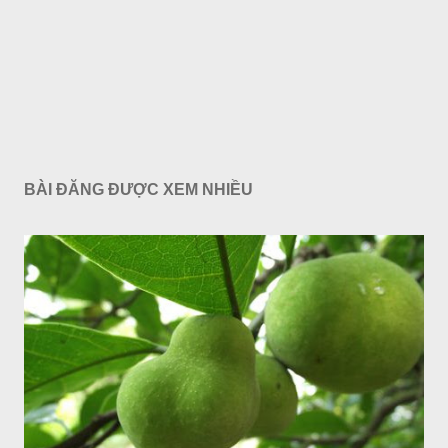
BÀI ĐĂNG ĐƯỢC XEM NHIỀU