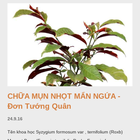
CHỮA MỤN NHỌT MẨN NGỨA -
Đơn Tướng Quân
24.9.16
Tên khoa học Syzygium formosum var , ternifolium (Roxb)