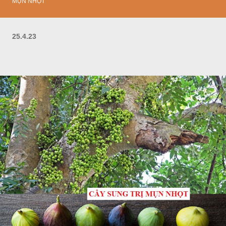
MỤN NHỌT
25.4.23