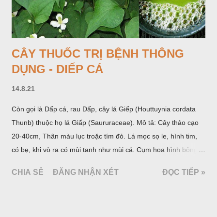
đồi để làm thức ăn cho người và gia súc, gặp nhiều ở các tỉnh
Lạng s...
CÂY THUỐC TRỊ BỆNH THÔNG
DỤNG - DIẾP CÁ
14.8.21
Còn gọi là Dấp cá, rau Dấp, cây lá Giếp (Houttuynia cordata
Thunb) thuộc họ lá Giấp (Saururaceae). Mô tả: Cây thảo cạo
20-40cm, Thân màu lục troặc tím đỏ. Lá mọc sọ le, hình tim,
có bẹ, khi vò ra có mùi tanh như mùi cá. Cụm hoa hình bông
bao bởi 4 lá bắc màu trắng, gồm nhiều hoa nhỏ màu vàng
CHIA SẺ
ĐĂNG NHẬN XÉT
ĐỌC TIẾP »
nhạt. Hạt hình trái xoan nhẵn. Mùa hoa quả: tháng 5 – 7.