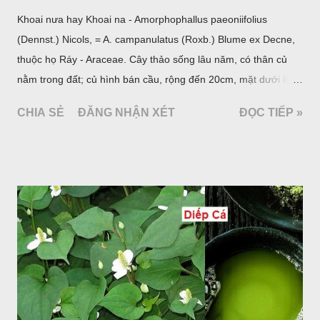
Khoai nưa hay Khoai na - Amorphophallus paeoniifolius
(Dennst.) Nicols, = A. campanulatus (Roxb.) Blume ex Decne,
thuộc họ Ráy - Araceae. Cây thảo sống lâu năm, có thân củ
nằm trong đất; củ hình bán cầu, rộng đến 20cm, mặt dưới lồi
mang một số rễ phụ và có những nốt như củ khoai tây chung
CHIA SẺ
ĐĂNG NHẬN XÉT
ĐỌC TIẾP »
quanh có 3-5 mấu lồi; vỏ củ màu nâu, thịt trắng vàng và cứng.
Lá mọc sau khi đã có hoa, thường chỉ có một lá có cuống cao
tới 1,5m được gọi là dọc (cọng) dọc màu xanh sẫm có đốm
bột; phiến chia làm 3 nom tựa như lá Ðu đủ. Cụm hoa gồm
một mo to màu đỏ xanh có đốm trắng, mặt trong màu đỏ thẫm,
bao lấy một bong mo là một trục mang phần hoa cái ở dưới,
phần hoa đực ở trên. Khoai nưa phân bố ở Ấn độ, Myanma,
Trung quốc, Việt nam, Campuchia, Malaixia, Inđônêxia,
Philippin. Ở nước ta, khoai nưa mọc hoang rải rác ở khắp các
vùng rừng núi, được bà con nhiều địa phương đem về trồng từ
lâu đời ở trong vườn, quanh bờ ao, dọc hàng rào và trên các