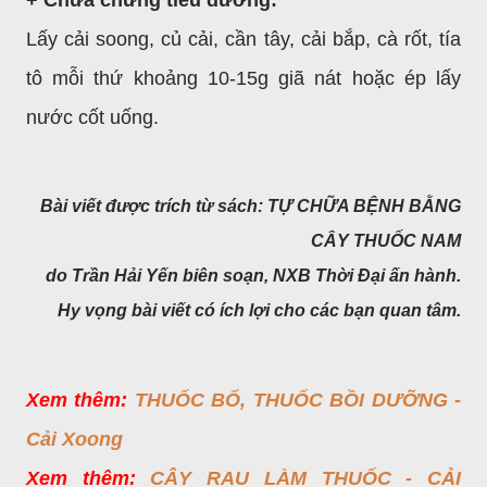
Lấy cải soong, củ cải, cần tây, cải bắp, cà rốt, tía
tô mỗi thứ khoảng 10-15g giã nát hoặc ép lấy
nước cốt uống.
Bài viết được trích từ sách: TỰ CHỮA BỆNH BẰNG
CÂY THUỐC NAM
do Trần Hải Yến biên soạn,
NXB Thời Đại ấn hành.
Hy vọng bài viết có ích lợi cho các bạn quan tâm.
Xem thêm:
THUỐC BỔ, THUỐC BỒI DƯỠNG -
Cải Xoong
Xem thêm:
CÂY RAU LÀM THUỐC - CẢI