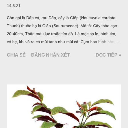
14.8.21
Còn gọi là Dấp cá, rau Dấp, cây lá Giếp (Houttuynia cordata
Thunb) thuộc họ lá Giấp (Saururaceae). Mô tả: Cây thảo cạo
20-40cm, Thân màu lục troặc tím đỏ. Lá mọc sọ le, hình tim,
có bẹ, khi vò ra có mùi tanh như mùi cá. Cụm hoa hình bông
bao bởi 4 lá bắc màu trắng, gồm nhiều hoa nhỏ màu vàng
CHIA SẺ
ĐĂNG NHẬN XÉT
ĐỌC TIẾP »
nhạt. Hạt hình trái xoan nhẵn. Mùa hoa quả: tháng 5 – 7.