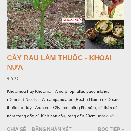
CÂY RAU LÀM THUỐC - KHOAI
NƯA
9.9.22
Khoai nưa hay Khoai na - Amorphophallus paeoniifolius
(Dennst.) Nicols, = A. campanulatus (Roxb.) Blume ex Decne,
thuộc họ Ráy - Araceae. Cây thảo sống lâu năm, có thân củ
nằm trong đất; củ hình bán cầu, rộng đến 20cm, mặt dưới lồi
mang một số rễ phụ và có những nốt như củ khoai tây chung
CHIA SẺ
ĐĂNG NHẬN XÉT
ĐỌC TIẾP »