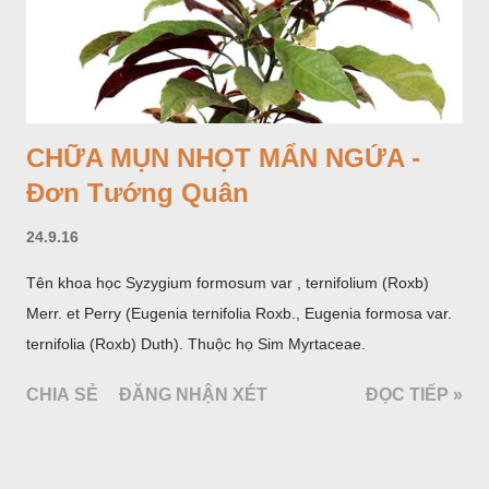
CHỮA MỤN NHỌT MẨN NGỨA -
Đơn Tướng Quân
24.9.16
Tên khoa học Syzygium formosum var , ternifolium (Roxb)
Merr. et Perry (Eugenia ternifolia Roxb., Eugenia formosa var.
ternifolia (Roxb) Duth). Thuộc họ Sim Myrtaceae.
CHIA SẺ
ĐĂNG NHẬN XÉT
ĐỌC TIẾP »