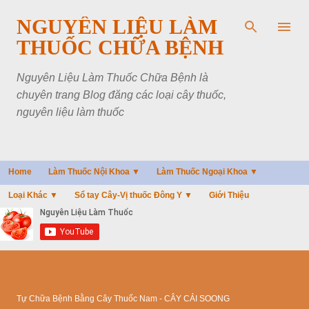
Chuyển đến nội dung chính
NGUYÊN LIỆU LÀM
THUỐC CHỮA BỆNH
Nguyên Liệu Làm Thuốc Chữa Bệnh là
chuyên trang Blog đăng các loại cây thuốc,
nguyên liệu làm thuốc
Home
Làm Thuốc Nội Khoa ▼
Làm Thuốc Ngoại Khoa ▼
Loại Khác ▼
Sổ tay Cây-Vị thuốc Đông Y ▼
Giới Thiệu
Tự Chữa Bệnh Bằng Cây Thuốc Nam - CÂY CẢI SOONG