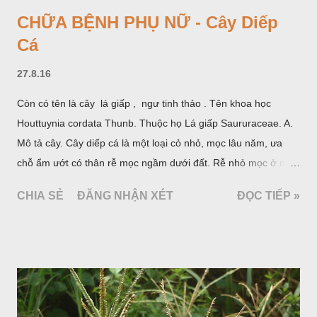
CHỮA BỆNH PHỤ NỮ - Cây Diếp
Cá
27.8.16
Còn có tên là cây lá giấp , ngư tinh thảo . Tên khoa học
Houttuynia cordata Thunb. Thuộc họ Lá giấp Saururaceae. A.
Mô tả cây. Cây diếp cá là một loại cỏ nhỏ, mọc lâu năm, ưa
chỗ ẩm ướt có thân rễ mọc ngầm dưới đất. Rễ nhỏ mọc ở các
đốt, thân mọc đứng cao 40cm, có lông hoặc ít lông. Lá mọc
CHIA SẺ
ĐĂNG NHẬN XÉT
ĐỌC TIẾP »
cách, hình tim, đầu lá, hơi nhọn hay nhọn hẳn. Hoa nhỏ màu
vàng nhạt, không có bao hoa, mọc thành bông, có 4 lá bắc
màu trắng; trông toàn bộ bề ngoài của cụm hoa và lá bắc
giống như một cây hoa đơn độc, toàn cây vò có mùi tanh như
cá. Hoa nở về mùa hạ vào các tháng 5-8. (Hình dưới).