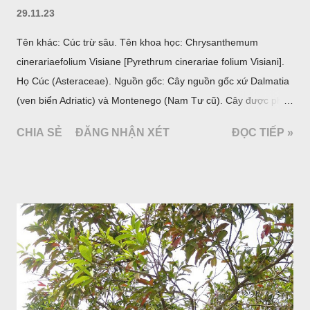
29.11.23
Tên khác: Cúc trừ sâu. Tên khoa học: Chrysanthemum
cinerariaefolium Visiane [Pyrethrum cinerariae folium Visiani].
Họ Cúc (Asteraceae). Nguồn gốc: Cây nguồn gốc xứ Dalmatia
(ven biển Adriatic) và Montenego (Nam Tư cũ). Cây được phân
bố ở vùng núi Ânpơ và Ban Căng (châu Âu); được nhiều nước
CHIA SẺ
ĐĂNG NHẬN XÉT
ĐỌC TIẾP »
trồng để khai thác: Pháp, Nga, Đức, Nam Tư (cũ), sau lan
sang và được trồng nhiều ở Nhật Bản (châu á), Kenia (châu
Phi) và Hoa Kỳ (châu Mỹ, Tân thế giới). Ở Việt Nam, Viện
Dược liệu đã trồng thử ở các trại cây thuốc Sa Pa (Lào Cai),
Tam Đảo (Vĩnh Phúc), đã thu được kết quả ban đầu (những
năm 1560- 70); thường trồng đến năm thứ hai, thứ ba mới hái
hoa; trồng một lần thu hoạch 10 - 20 năm.