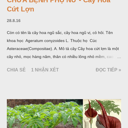
Cứt Lợn
28.8.16
Còn có tên là cây hoa ngũ sắc, cây hoa ngũ vị, cỏ hôi. Tên
khoa học Ageratum conyzoides L. Thuộc họ Cúc
Asteraceae(Compositae). A. Mô tả cây Cây hoa cứt lợn là một
cây nhỏ, mọc hàng năm, thân có nhiều lông nhỏ mềm, cao
chừng 25-50cm, mọc hoang ở khắp nơi trong nước ta. Lá mọc
CHIA SẺ
1 NHẬN XÉT
ĐỌC TIẾP »
đối hình trứng hay 3 cạnh, dài 2-6cm, rộng 1-3cm, mép có
răng cưa tròn, hai mặt đều có lông, mật dưới của lá nhạt hơn.
Hoa nhỏ, màu tím, xanh. Quả bế màu đen, có 5 sống dọc
(Hình dưới).