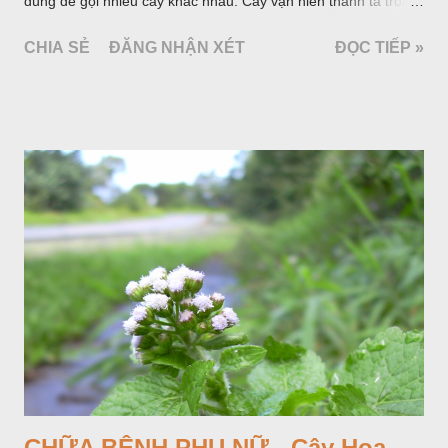
dùng để gọi nhiều cây khác nhau. Cây vạn niên thanh ta trồng
làm cảnh là cây Aglaonema siamense Engl, thuộc họ Ráy
CHIA SẺ
ĐĂNG NHẬN XÉT
ĐỌC TIẾP »
Araceae. Còn cây vạn niên thanh giới thiệu ở đây thuộc họ
Hành tỏi, hiện chúng tôi chưa thấy trồng ở nước ta, nhưng giới
thiệu ở đây để tránh nhầm lẫn.
CHỮA BỆNH PHỤ NỮ - Cây Hoa