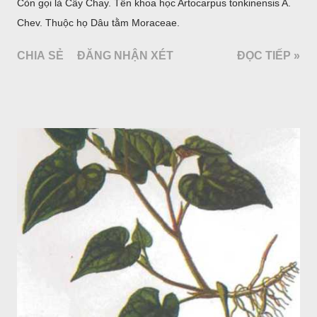
Còn gọi là Cây Chay. Tên khoa học Artocarpus tonkinensis A.
Chev. Thuộc họ Dâu tằm Moraceae.
CHIA SẺ
ĐĂNG NHẬN XÉT
ĐỌC TIẾP »