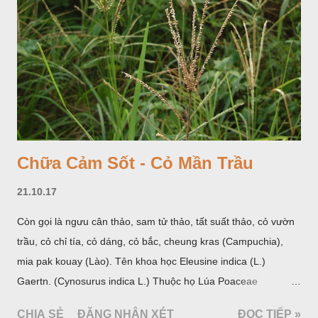
Chữa Cảm Sốt - Cỏ Mần Trầu
21.10.17
Còn gọi là ngưu cân thảo, sam tử thảo, tất suất thảo, cỏ vườn
trầu, cỏ chỉ tía, cỏ dáng, cỏ bắc, cheung kras (Campuchia),
mia pak kouay (Lào). Tên khoa học Eleusine indica (L.)
Gaertn. (Cynosurus indica L.) Thuộc họ Lúa Poaceae
(Gramineae).
CHIA SẺ
ĐĂNG NHẬN XÉT
ĐỌC TIẾP »