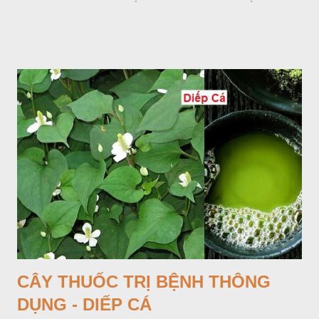
quanh có 3-5 mấu lồi; vỏ củ màu nâu, thịt trắng vàng và cứng.
Lá mọc sau khi đã có hoa, thường chỉ có một lá có cuống cao
tới 1,5m được gọi là dọc (cọng) dọc màu xanh sẫm có đốm
bột; phiến chia làm 3 nom tựa như lá Ðu đủ. Cụm hoa gồm
một mo to màu đỏ xanh có đốm trắng, mặt trong màu đỏ thẫm,
bao lấy một bong mo là một trục mang phần hoa cái ở dưới,
phần hoa đực ở trên. Khoai nưa phân bố ở Ấn độ, Myanma,
Trung quốc, Việt nam, Campuchia, Malaixia, Inđônêxia,
Philippin. Ở nước ta, khoai nưa mọc hoang rải rác ở khắp các
vùng rừng núi, được bà con nhiều địa phương đem về trồng từ
lâu đời ở trong vườn, quanh bờ ao, dọc hàng rào và trên các
đồi để làm thức ăn cho người và gia súc, gặp nhiều ở các tỉnh
Lạng s...
CÂY THUỐC TRỊ BỆNH THÔNG
DỤNG - DIẾP CÁ