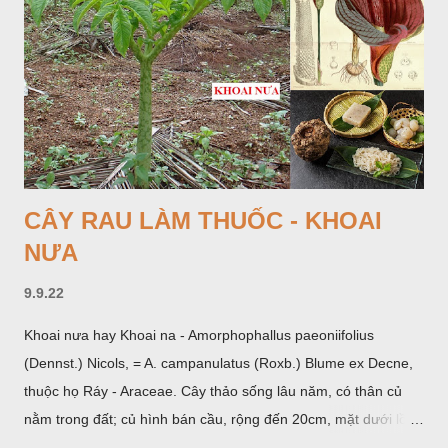
CÂY RAU LÀM THUỐC - KHOAI
NƯA
9.9.22
Khoai nưa hay Khoai na - Amorphophallus paeoniifolius
(Dennst.) Nicols, = A. campanulatus (Roxb.) Blume ex Decne,
thuộc họ Ráy - Araceae. Cây thảo sống lâu năm, có thân củ
nằm trong đất; củ hình bán cầu, rộng đến 20cm, mặt dưới lồi
mang một số rễ phụ và có những nốt như củ khoai tây chung