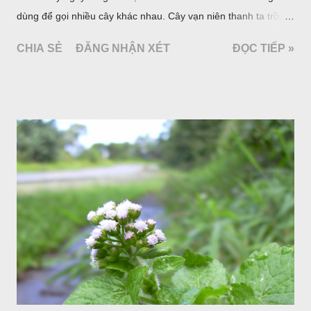
dùng để gọi nhiều cây khác nhau. Cây vạn niên thanh ta trồng
làm cảnh là cây Aglaonema siamense Engl, thuộc họ Ráy
CHIA SẺ
ĐĂNG NHẬN XÉT
ĐỌC TIẾP »
Araceae. Còn cây vạn niên thanh giới thiệu ở đây thuộc họ
Hành tỏi, hiện chúng tôi chưa thấy trồng ở nước ta, nhưng giới
thiệu ở đây để tránh nhầm lẫn.