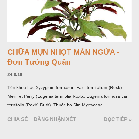
CHỮA MỤN NHỌT MẨN NGỨA -
Đơn Tướng Quân
24.9.16
Tên khoa học Syzygium formosum var , ternifolium (Roxb)
Merr. et Perry (Eugenia ternifolia Roxb., Eugenia formosa var.
ternifolia (Roxb) Duth). Thuộc họ Sim Myrtaceae.
CHIA SẺ
ĐĂNG NHẬN XÉT
ĐỌC TIẾP »