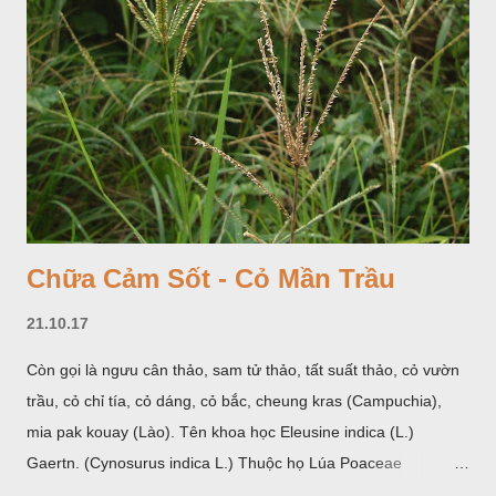
Chữa Cảm Sốt - Cỏ Mần Trầu
21.10.17
Còn gọi là ngưu cân thảo, sam tử thảo, tất suất thảo, cỏ vườn
trầu, cỏ chỉ tía, cỏ dáng, cỏ bắc, cheung kras (Campuchia),
mia pak kouay (Lào). Tên khoa học Eleusine indica (L.)
Gaertn. (Cynosurus indica L.) Thuộc họ Lúa Poaceae
(Gramineae).