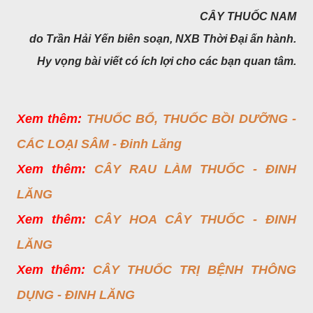
CÂY THUỐC NAM
do Trần Hải Yến biên soạn,
NXB Thời Đại ấn hành.
Hy vọng bài viết có ích lợi cho các bạn quan tâm.
Xem thêm:
THUỐC BỔ, THUỐC BỒI DƯỠNG -
CÁC LOẠI SÂM - Đinh Lăng
Xem thêm:
CÂY RAU LÀM THUỐC - ĐINH
LĂNG
Xem thêm:
CÂY HOA CÂY THUỐC - ĐINH
LĂNG
Xem thêm:
CÂY THUỐC TRỊ BỆNH THÔNG
DỤNG - ĐINH LĂNG