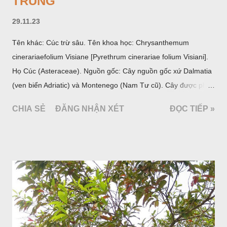
TRÙNG
29.11.23
Tên khác: Cúc trừ sâu. Tên khoa học: Chrysanthemum
cinerariaefolium Visiane [Pyrethrum cinerariae folium Visiani].
Họ Cúc (Asteraceae). Nguồn gốc: Cây nguồn gốc xứ Dalmatia
(ven biển Adriatic) và Montenego (Nam Tư cũ). Cây được phân
bố ở vùng núi Ânpơ và Ban Căng (châu Âu); được nhiều nước
CHIA SẺ
ĐĂNG NHẬN XÉT
ĐỌC TIẾP »
trồng để khai thác: Pháp, Nga, Đức, Nam Tư (cũ), sau lan
sang và được trồng nhiều ở Nhật Bản (châu á), Kenia (châu
Phi) và Hoa Kỳ (châu Mỹ, Tân thế giới). Ở Việt Nam, Viện
Dược liệu đã trồng thử ở các trại cây thuốc Sa Pa (Lào Cai),
Tam Đảo (Vĩnh Phúc), đã thu được kết quả ban đầu (những
năm 1560- 70); thường trồng đến năm thứ hai, thứ ba mới hái
hoa; trồng một lần thu hoạch 10 - 20 năm.