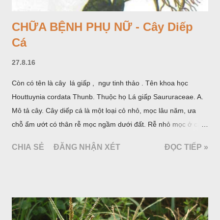
CHỮA BỆNH PHỤ NỮ - Cây Diếp
Cá
27.8.16
Còn có tên là cây lá giấp , ngư tinh thảo . Tên khoa học
Houttuynia cordata Thunb. Thuộc họ Lá giấp Saururaceae. A.
Mô tả cây. Cây diếp cá là một loại cỏ nhỏ, mọc lâu năm, ưa
chỗ ẩm ướt có thân rễ mọc ngầm dưới đất. Rễ nhỏ mọc ở các
đốt, thân mọc đứng cao 40cm, có lông hoặc ít lông. Lá mọc
CHIA SẺ
ĐĂNG NHẬN XÉT
ĐỌC TIẾP »
cách, hình tim, đầu lá, hơi nhọn hay nhọn hẳn. Hoa nhỏ màu
vàng nhạt, không có bao hoa, mọc thành bông, có 4 lá bắc
màu trắng; trông toàn bộ bề ngoài của cụm hoa và lá bắc
giống như một cây hoa đơn độc, toàn cây vò có mùi tanh như
cá. Hoa nở về mùa hạ vào các tháng 5-8. (Hình dưới).