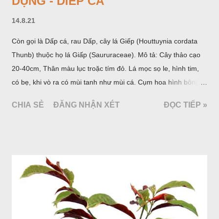
DỤNG - DIẾP CÁ
14.8.21
Còn gọi là Dấp cá, rau Dấp, cây lá Giếp (Houttuynia cordata
Thunb) thuộc họ lá Giấp (Saururaceae). Mô tả: Cây thảo cạo
20-40cm, Thân màu lục troặc tím đỏ. Lá mọc sọ le, hình tim,
có bẹ, khi vò ra có mùi tanh như mùi cá. Cụm hoa hình bông
bao bởi 4 lá bắc màu trắng, gồm nhiều hoa nhỏ màu vàng
CHIA SẺ
ĐĂNG NHẬN XÉT
ĐỌC TIẾP »
nhạt. Hạt hình trái xoan nhẵn. Mùa hoa quả: tháng 5 – 7.