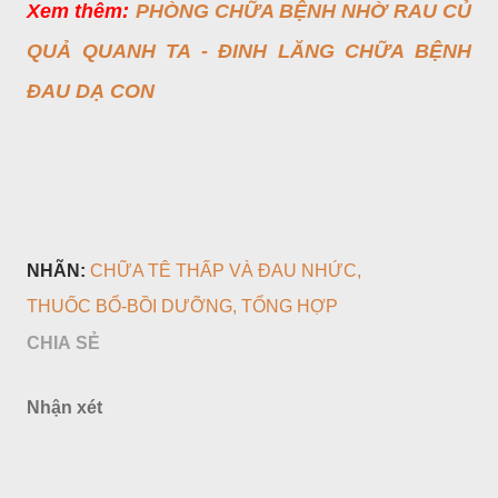
Xem thêm:
PHÒNG CHỮA BỆNH NHỜ RAU CỦ
QUẢ QUANH TA - ĐINH LĂNG CHỮA BỆNH
ĐAU DẠ CON
NHÃN:
CHỮA TÊ THẤP VÀ ĐAU NHỨC
THUỐC BỔ-BỒI DƯỠNG
TỔNG HỢP
CHIA SẺ
Nhận xét