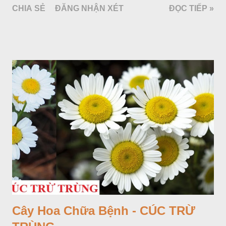
CHIA SẺ
ĐĂNG NHẬN XÉT
ĐỌC TIẾP »
Cây Hoa Chữa Bệnh - CÚC TRỪ