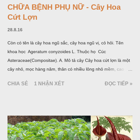
CHỮA BỆNH PHỤ NỮ - Cây Hoa
Cứt Lợn
28.8.16
Còn có tên là cây hoa ngũ sắc, cây hoa ngũ vị, cỏ hôi. Tên
khoa học Ageratum conyzoides L. Thuộc họ Cúc
Asteraceae(Compositae). A. Mô tả cây Cây hoa cứt lợn là một
cây nhỏ, mọc hàng năm, thân có nhiều lông nhỏ mềm, cao
chừng 25-50cm, mọc hoang ở khắp nơi trong nước ta. Lá mọc
CHIA SẺ
1 NHẬN XÉT
ĐỌC TIẾP »
đối hình trứng hay 3 cạnh, dài 2-6cm, rộng 1-3cm, mép có
răng cưa tròn, hai mặt đều có lông, mật dưới của lá nhạt hơn.
Hoa nhỏ, màu tím, xanh. Quả bế màu đen, có 5 sống dọc
(Hình dưới).