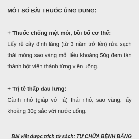
MỘT SỐ BÀI THUỐC ỨNG DỤNG:
+ Thuốc chống mệt mỏi, bồi bổ cơ thể:
Lấy rễ cây định lăng (từ 3 năm trở lên) rửa sạch
thái mỏng sao vàng mỗi liều khoảng 50g đem tán
thành bột viên thành từng viên uống.
+ Trị tê thấp đau lưng:
Cành nhỏ (giáp với lá) thái nhỏ, sao vàng, lấy
khoảng 30g sắc với nước uống.
Bài viết được trích từ sách: TỰ CHỮA BỆNH BẰNG