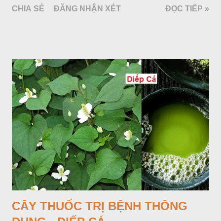
CHIA SẺ
ĐĂNG NHẬN XÉT
ĐỌC TIẾP »
quanh có 3-5 mấu lồi; vỏ củ màu nâu, thịt trắng vàng và cứng.
Lá mọc sau khi đã có hoa, thường chỉ có một lá có cuống cao
tới 1,5m được gọi là dọc (cọng) dọc màu xanh sẫm có đốm
bột; phiến chia làm 3 nom tựa như lá Ðu đủ. Cụm hoa gồm
một mo to màu đỏ xanh có đốm trắng, mặt trong màu đỏ thẫm,
bao lấy một bong mo là một trục mang phần hoa cái ở dưới,
phần hoa đực ở trên. Khoai nưa phân bố ở Ấn độ, Myanma,
Trung quốc, Việt nam, Campuchia, Malaixia, Inđônêxia,
Philippin. Ở nước ta, khoai nưa mọc hoang rải rác ở khắp các
vùng rừng núi, được bà con nhiều địa phương đem về trồng từ
lâu đời ở trong vườn, quanh bờ ao, dọc hàng rào và trên các
đồi để làm thức ăn cho người và gia súc, gặp nhiều ở các tỉnh
Lạng s...
CÂY THUỐC TRỊ BỆNH THÔNG