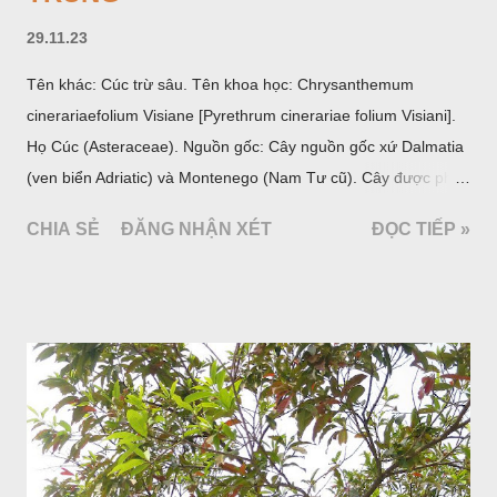
29.11.23
Tên khác: Cúc trừ sâu. Tên khoa học: Chrysanthemum
cinerariaefolium Visiane [Pyrethrum cinerariae folium Visiani].
Họ Cúc (Asteraceae). Nguồn gốc: Cây nguồn gốc xứ Dalmatia
(ven biển Adriatic) và Montenego (Nam Tư cũ). Cây được phân
bố ở vùng núi Ânpơ và Ban Căng (châu Âu); được nhiều nước
CHIA SẺ
ĐĂNG NHẬN XÉT
ĐỌC TIẾP »
trồng để khai thác: Pháp, Nga, Đức, Nam Tư (cũ), sau lan
sang và được trồng nhiều ở Nhật Bản (châu á), Kenia (châu
Phi) và Hoa Kỳ (châu Mỹ, Tân thế giới). Ở Việt Nam, Viện
Dược liệu đã trồng thử ở các trại cây thuốc Sa Pa (Lào Cai),
Tam Đảo (Vĩnh Phúc), đã thu được kết quả ban đầu (những
năm 1560- 70); thường trồng đến năm thứ hai, thứ ba mới hái
hoa; trồng một lần thu hoạch 10 - 20 năm.