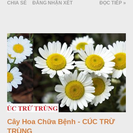
CHIA SẺ
ĐĂNG NHẬN XÉT
ĐỌC TIẾP »
Cây Hoa Chữa Bệnh - CÚC TRỪ
TRÙNG