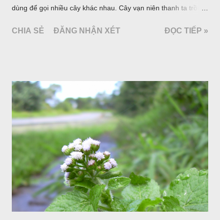
dùng để gọi nhiều cây khác nhau. Cây vạn niên thanh ta trồng
làm cảnh là cây Aglaonema siamense Engl, thuộc họ Ráy
CHIA SẺ
ĐĂNG NHẬN XÉT
ĐỌC TIẾP »
Araceae. Còn cây vạn niên thanh giới thiệu ở đây thuộc họ
Hành tỏi, hiện chúng tôi chưa thấy trồng ở nước ta, nhưng giới
thiệu ở đây để tránh nhầm lẫn.