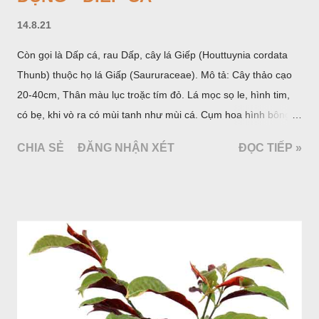
14.8.21
Còn gọi là Dấp cá, rau Dấp, cây lá Giếp (Houttuynia cordata
Thunb) thuộc họ lá Giấp (Saururaceae). Mô tả: Cây thảo cạo
20-40cm, Thân màu lục troặc tím đỏ. Lá mọc sọ le, hình tim,
có bẹ, khi vò ra có mùi tanh như mùi cá. Cụm hoa hình bông
bao bởi 4 lá bắc màu trắng, gồm nhiều hoa nhỏ màu vàng
CHIA SẺ
ĐĂNG NHẬN XÉT
ĐỌC TIẾP »
nhạt. Hạt hình trái xoan nhẵn. Mùa hoa quả: tháng 5 – 7.