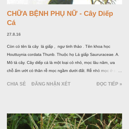
CHỮA BỆNH PHỤ NỮ - Cây Diếp
Cá
27.8.16
Còn có tên là cây lá giấp , ngư tinh thảo . Tên khoa học
Houttuynia cordata Thunb. Thuộc họ Lá giấp Saururaceae. A.
Mô tả cây. Cây diếp cá là một loại cỏ nhỏ, mọc lâu năm, ưa
chỗ ẩm ướt có thân rễ mọc ngầm dưới đất. Rễ nhỏ mọc ở các
đốt, thân mọc đứng cao 40cm, có lông hoặc ít lông. Lá mọc
CHIA SẺ
ĐĂNG NHẬN XÉT
ĐỌC TIẾP »
cách, hình tim, đầu lá, hơi nhọn hay nhọn hẳn. Hoa nhỏ màu
vàng nhạt, không có bao hoa, mọc thành bông, có 4 lá bắc
màu trắng; trông toàn bộ bề ngoài của cụm hoa và lá bắc
giống như một cây hoa đơn độc, toàn cây vò có mùi tanh như
cá. Hoa nở về mùa hạ vào các tháng 5-8. (Hình dưới).