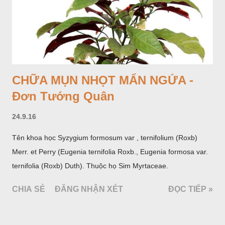
CHỮA MỤN NHỌT MẨN NGỨA -
Đơn Tướng Quân
24.9.16
Tên khoa học Syzygium formosum var , ternifolium (Roxb)
Merr. et Perry (Eugenia ternifolia Roxb., Eugenia formosa var.
ternifolia (Roxb) Duth). Thuộc họ Sim Myrtaceae.
CHIA SẺ
ĐĂNG NHẬN XÉT
ĐỌC TIẾP »