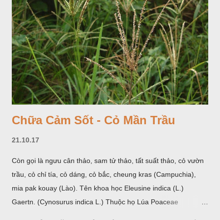
Chữa Cảm Sốt - Cỏ Mần Trầu
21.10.17
Còn gọi là ngưu cân thảo, sam tử thảo, tất suất thảo, cỏ vườn
trầu, cỏ chỉ tía, cỏ dáng, cỏ bắc, cheung kras (Campuchia),
mia pak kouay (Lào). Tên khoa học Eleusine indica (L.)
Gaertn. (Cynosurus indica L.) Thuộc họ Lúa Poaceae
(Gramineae).