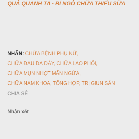
QUẢ QUANH TA - BÍ NGÔ CHỮA THIẾU SỮA
NHÃN:
CHỮA BỆNH PHỤ NỮ
CHỮA ĐAU DẠ DÀY
CHỮA LAO PHỔI
CHỮA MỤN NHỌT MẨN NGỨA
CHỮA NAM KHOA
TỔNG HỢP
TRỊ GIUN SÁN
CHIA SẺ
Nhận xét