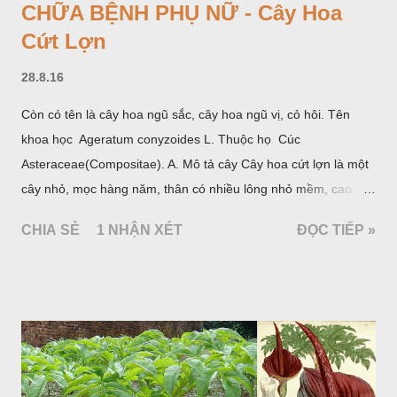
CHỮA BỆNH PHỤ NỮ - Cây Hoa
Cứt Lợn
28.8.16
Còn có tên là cây hoa ngũ sắc, cây hoa ngũ vị, cỏ hôi. Tên
khoa học Ageratum conyzoides L. Thuộc họ Cúc
Asteraceae(Compositae). A. Mô tả cây Cây hoa cứt lợn là một
cây nhỏ, mọc hàng năm, thân có nhiều lông nhỏ mềm, cao
chừng 25-50cm, mọc hoang ở khắp nơi trong nước ta. Lá mọc
CHIA SẺ
1 NHẬN XÉT
ĐỌC TIẾP »
đối hình trứng hay 3 cạnh, dài 2-6cm, rộng 1-3cm, mép có
răng cưa tròn, hai mặt đều có lông, mật dưới của lá nhạt hơn.
Hoa nhỏ, màu tím, xanh. Quả bế màu đen, có 5 sống dọc
(Hình dưới).