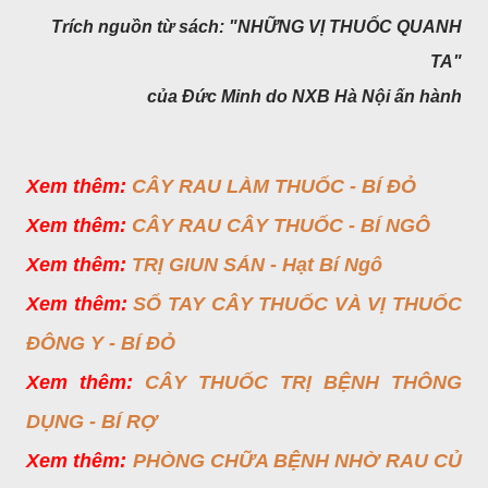
Trích nguồn từ sách: "NHỮNG VỊ THUỐC QUANH
TA"
của Đức Minh do NXB Hà Nội ấn hành
Xem thêm:
CÂY RAU LÀM THUỐC - BÍ ĐỎ
Xem thêm:
CÂY RAU CÂY THUỐC - BÍ NGÔ
Xem thêm:
TRỊ GIUN SÁN - Hạt Bí Ngô
Xem thêm:
SỔ TAY CÂY THUỐC VÀ VỊ THUỐC
ĐÔNG Y - BÍ ĐỎ
Xem thêm:
CÂY THUỐC TRỊ BỆNH THÔNG
DỤNG - BÍ RỢ
Xem thêm:
PHÒNG CHỮA BỆNH NHỜ RAU CỦ