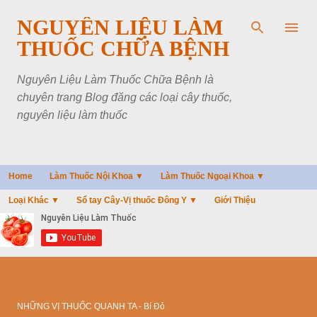
Chuyển đến nội dung chính
NGUYÊN LIỆU LÀM
THUỐC CHỮA BỆNH
Nguyên Liệu Làm Thuốc Chữa Bệnh là
chuyên trang Blog đăng các loại cây thuốc,
nguyên liệu làm thuốc
Home
Làm Thuốc Nội Khoa ▼
Làm Thuốc Ngoại Khoa ▼
Loại Khác ▼
Sổ tay Cây-Vị thuốc Đông Y ▼
Giới Thiệu
NHỮNG VỊ THUỐC QUANH TA - Bí Đỏ