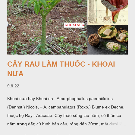
CÂY RAU LÀM THUỐC - KHOAI
NƯA
9.9.22
Khoai nưa hay Khoai na - Amorphophallus paeoniifolius
(Dennst.) Nicols, = A. campanulatus (Roxb.) Blume ex Decne,
thuộc họ Ráy - Araceae. Cây thảo sống lâu năm, có thân củ
nằm trong đất; củ hình bán cầu, rộng đến 20cm, mặt dưới lồi
mang một số rễ phụ và có những nốt như củ khoai tây chung