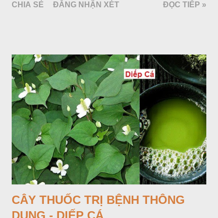
CHIA SẺ
ĐĂNG NHẬN XÉT
ĐỌC TIẾP »
quanh có 3-5 mấu lồi; vỏ củ màu nâu, thịt trắng vàng và cứng.
Lá mọc sau khi đã có hoa, thường chỉ có một lá có cuống cao
tới 1,5m được gọi là dọc (cọng) dọc màu xanh sẫm có đốm
bột; phiến chia làm 3 nom tựa như lá Ðu đủ. Cụm hoa gồm
một mo to màu đỏ xanh có đốm trắng, mặt trong màu đỏ thẫm,
bao lấy một bong mo là một trục mang phần hoa cái ở dưới,
phần hoa đực ở trên. Khoai nưa phân bố ở Ấn độ, Myanma,
Trung quốc, Việt nam, Campuchia, Malaixia, Inđônêxia,
Philippin. Ở nước ta, khoai nưa mọc hoang rải rác ở khắp các
vùng rừng núi, được bà con nhiều địa phương đem về trồng từ
lâu đời ở trong vườn, quanh bờ ao, dọc hàng rào và trên các
đồi để làm thức ăn cho người và gia súc, gặp nhiều ở các tỉnh
Lạng s...
CÂY THUỐC TRỊ BỆNH THÔNG
DỤNG - DIẾP CÁ