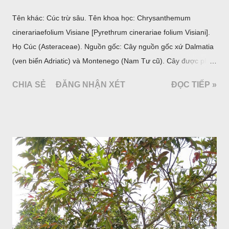
Tên khác: Cúc trừ sâu. Tên khoa học: Chrysanthemum
cinerariaefolium Visiane [Pyrethrum cinerariae folium Visiani].
Họ Cúc (Asteraceae). Nguồn gốc: Cây nguồn gốc xứ Dalmatia
(ven biển Adriatic) và Montenego (Nam Tư cũ). Cây được phân
bố ở vùng núi Ânpơ và Ban Căng (châu Âu); được nhiều nước
CHIA SẺ
ĐĂNG NHẬN XÉT
ĐỌC TIẾP »
trồng để khai thác: Pháp, Nga, Đức, Nam Tư (cũ), sau lan
sang và được trồng nhiều ở Nhật Bản (châu á), Kenia (châu
Phi) và Hoa Kỳ (châu Mỹ, Tân thế giới). Ở Việt Nam, Viện
Dược liệu đã trồng thử ở các trại cây thuốc Sa Pa (Lào Cai),
Tam Đảo (Vĩnh Phúc), đã thu được kết quả ban đầu (những
năm 1560- 70); thường trồng đến năm thứ hai, thứ ba mới hái
hoa; trồng một lần thu hoạch 10 - 20 năm.