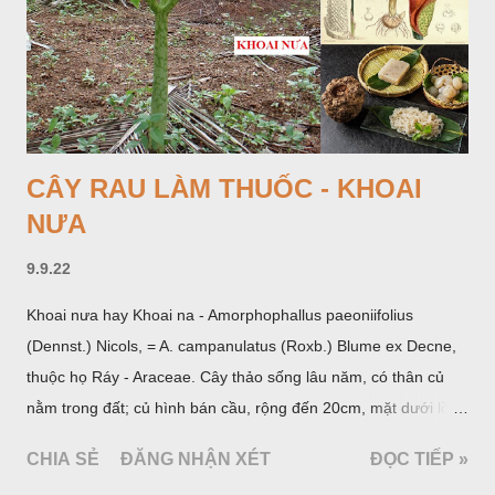
CÂY RAU LÀM THUỐC - KHOAI
NƯA
9.9.22
Khoai nưa hay Khoai na - Amorphophallus paeoniifolius
(Dennst.) Nicols, = A. campanulatus (Roxb.) Blume ex Decne,
thuộc họ Ráy - Araceae. Cây thảo sống lâu năm, có thân củ
nằm trong đất; củ hình bán cầu, rộng đến 20cm, mặt dưới lồi
mang một số rễ phụ và có những nốt như củ khoai tây chung
CHIA SẺ
ĐĂNG NHẬN XÉT
ĐỌC TIẾP »
quanh có 3-5 mấu lồi; vỏ củ màu nâu, thịt trắng vàng và cứng.