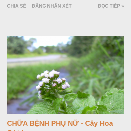
làm cảnh là cây Aglaonema siamense Engl, thuộc họ Ráy
CHIA SẺ
ĐĂNG NHẬN XÉT
ĐỌC TIẾP »
Araceae. Còn cây vạn niên thanh giới thiệu ở đây thuộc họ
Hành tỏi, hiện chúng tôi chưa thấy trồng ở nước ta, nhưng giới
thiệu ở đây để tránh nhầm lẫn.
CHỮA BỆNH PHỤ NỮ - Cây Hoa