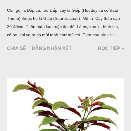
Còn gọi là Dấp cá, rau Dấp, cây lá Giếp (Houttuynia cordata
Thunb) thuộc họ lá Giấp (Saururaceae). Mô tả: Cây thảo cạo
20-40cm, Thân màu lục troặc tím đỏ. Lá mọc sọ le, hình tim,
có bẹ, khi vò ra có mùi tanh như mùi cá. Cụm hoa hình bông
bao bởi 4 lá bắc màu trắng, gồm nhiều hoa nhỏ màu vàng
CHIA SẺ
ĐĂNG NHẬN XÉT
ĐỌC TIẾP »
nhạt. Hạt hình trái xoan nhẵn. Mùa hoa quả: tháng 5 – 7.