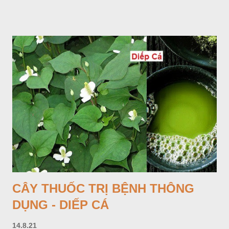
Lá mọc sau khi đã có hoa, thường chỉ có một lá có cuống cao
tới 1,5m được gọi là dọc (cọng) dọc màu xanh sẫm có đốm
bột; phiến chia làm 3 nom tựa như lá Ðu đủ. Cụm hoa gồm
một mo to màu đỏ xanh có đốm trắng, mặt trong màu đỏ thẫm,
bao lấy một bong mo là một trục mang phần hoa cái ở dưới,
phần hoa đực ở trên. Khoai nưa phân bố ở Ấn độ, Myanma,
Trung quốc, Việt nam, Campuchia, Malaixia, Inđônêxia,
Philippin. Ở nước ta, khoai nưa mọc hoang rải rác ở khắp các
vùng rừng núi, được bà con nhiều địa phương đem về trồng từ
lâu đời ở trong vườn, quanh bờ ao, dọc hàng rào và trên các
đồi để làm thức ăn cho người và gia súc, gặp nhiều ở các tỉnh
Lạng s...
CÂY THUỐC TRỊ BỆNH THÔNG
DỤNG - DIẾP CÁ
14.8.21