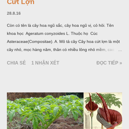
Cứt Lợn
28.8.16
Còn có tên là cây hoa ngũ sắc, cây hoa ngũ vị, cỏ hôi. Tên
khoa học Ageratum conyzoides L. Thuộc họ Cúc
Asteraceae(Compositae). A. Mô tả cây Cây hoa cứt lợn là một
cây nhỏ, mọc hàng năm, thân có nhiều lông nhỏ mềm, cao
chừng 25-50cm, mọc hoang ở khắp nơi trong nước ta. Lá mọc
CHIA SẺ
1 NHẬN XÉT
ĐỌC TIẾP »
đối hình trứng hay 3 cạnh, dài 2-6cm, rộng 1-3cm, mép có
răng cưa tròn, hai mặt đều có lông, mật dưới của lá nhạt hơn.
Hoa nhỏ, màu tím, xanh. Quả bế màu đen, có 5 sống dọc
(Hình dưới).