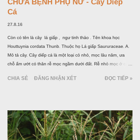
CHỮA BỆNH PHỤ NỮ - Cây Diếp
Cá
27.8.16
Còn có tên là cây lá giấp , ngư tinh thảo . Tên khoa học
Houttuynia cordata Thunb. Thuộc họ Lá giấp Saururaceae. A.
Mô tả cây. Cây diếp cá là một loại cỏ nhỏ, mọc lâu năm, ưa
chỗ ẩm ướt có thân rễ mọc ngầm dưới đất. Rễ nhỏ mọc ở các
đốt, thân mọc đứng cao 40cm, có lông hoặc ít lông. Lá mọc
CHIA SẺ
ĐĂNG NHẬN XÉT
ĐỌC TIẾP »
cách, hình tim, đầu lá, hơi nhọn hay nhọn hẳn. Hoa nhỏ màu
vàng nhạt, không có bao hoa, mọc thành bông, có 4 lá bắc
màu trắng; trông toàn bộ bề ngoài của cụm hoa và lá bắc
giống như một cây hoa đơn độc, toàn cây vò có mùi tanh như
cá. Hoa nở về mùa hạ vào các tháng 5-8. (Hình dưới).