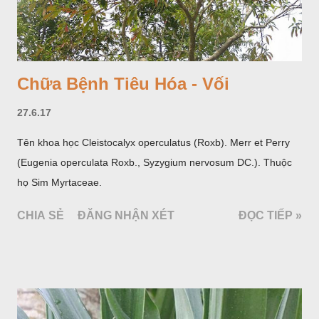
Chữa Bệnh Tiêu Hóa - Vối
27.6.17
Tên khoa học Cleistocalyx operculatus (Roxb). Merr et Perry
(Eugenia operculata Roxb., Syzygium nervosum DC.). Thuộc
họ Sim Myrtaceae.
CHIA SẺ
ĐĂNG NHẬN XÉT
ĐỌC TIẾP »