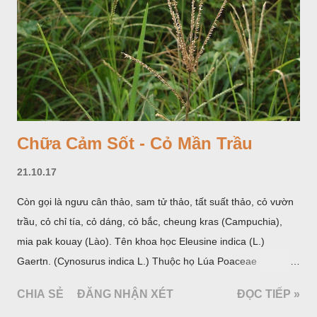
Chữa Cảm Sốt - Cỏ Mần Trầu
21.10.17
Còn gọi là ngưu cân thảo, sam tử thảo, tất suất thảo, cỏ vườn
trầu, cỏ chỉ tía, cỏ dáng, cỏ bắc, cheung kras (Campuchia),
mia pak kouay (Lào). Tên khoa học Eleusine indica (L.)
Gaertn. (Cynosurus indica L.) Thuộc họ Lúa Poaceae
(Gramineae).
CHIA SẺ
ĐĂNG NHẬN XÉT
ĐỌC TIẾP »