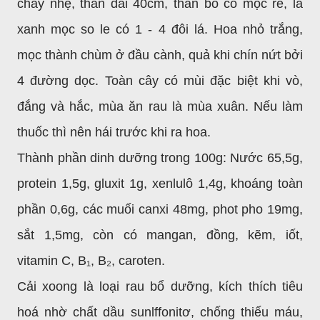
chảy nhẹ, thân dài 40cm, thân bò có mọc rễ, lá
xanh mọc so le có 1 - 4 đôi lá. Hoa nhỏ trắng,
mọc thành chùm ở đầu cành, quả khi chín nứt bởi
4 đường dọc. Toàn cây có mùi đặc biệt khi vò,
đắng và hắc, mùa ăn rau là mùa xuân. Nếu làm
thuốc thì nên hái trước khi ra hoa.
Thành phần dinh dưỡng trong 100g: Nước 65,5g,
protein 1,5g, gluxit 1g, xenlulô 1,4g, khoáng toàn
phần 0,6g, các muối canxi 48mg, phot pho 19mg,
sắt 1,5mg, còn có mangan, đồng, kẽm, iốt,
vitamin C, B₁, B₂, caroten.
Cải xoong là loại rau bổ dưỡng, kích thích tiêu
hoá nhờ chất dầu sunlffonitơ, chống thiếu máu,