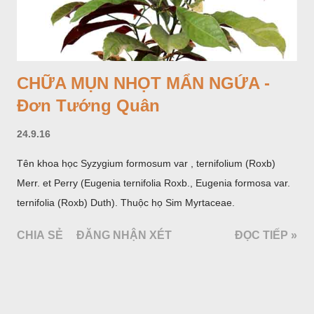
CHỮA MỤN NHỌT MẨN NGỨA -
Đơn Tướng Quân
24.9.16
Tên khoa học Syzygium formosum var , ternifolium (Roxb)
Merr. et Perry (Eugenia ternifolia Roxb., Eugenia formosa var.
ternifolia (Roxb) Duth). Thuộc họ Sim Myrtaceae.
CHIA SẺ
ĐĂNG NHẬN XÉT
ĐỌC TIẾP »