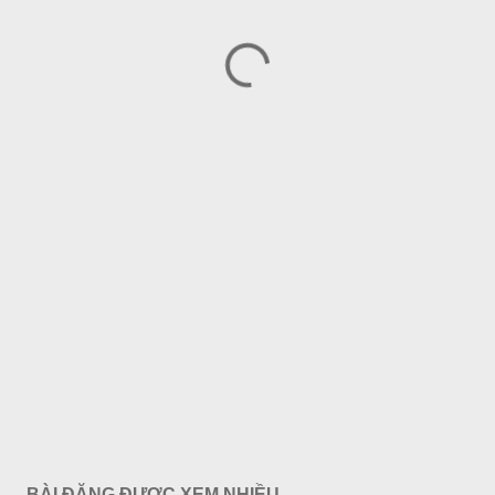
BÀI ĐĂNG ĐƯỢC XEM NHIỀU