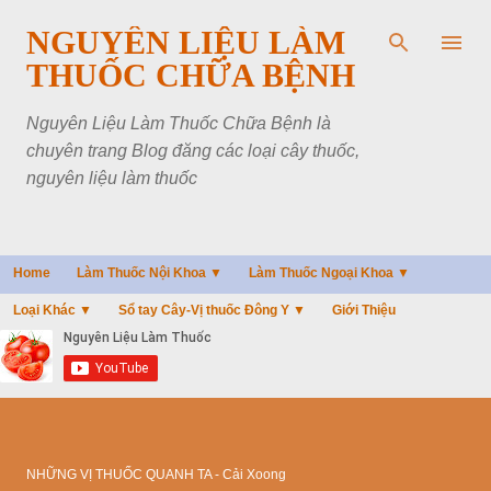
Chuyển đến nội dung chính
NGUYÊN LIỆU LÀM
THUỐC CHỮA BỆNH
Nguyên Liệu Làm Thuốc Chữa Bệnh là
chuyên trang Blog đăng các loại cây thuốc,
nguyên liệu làm thuốc
Home
Làm Thuốc Nội Khoa ▼
Làm Thuốc Ngoại Khoa ▼
Loại Khác ▼
Sổ tay Cây-Vị thuốc Đông Y ▼
Giới Thiệu
NHỮNG VỊ THUỐC QUANH TA - Cải Xoong