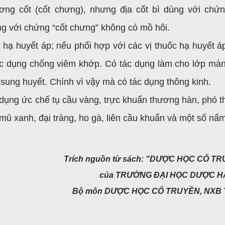
ơng cốt (cốt chưng), nhưng địa cốt bì dùng với chứn
g với chứng “cốt chưng” không có mồ hôi.
 hạ huyết áp; nếu phối hợp với các vị thuốc hạ huyết á
tác dụng chống viêm khớp. Có tác dụng làm cho lớp mà
 sung huyết. Chính vì vậy mà có tác dụng thông kinh.
 dụng ức chế tụ cầu vàng, trực khuẩn thương hàn, phó 
 mủ xanh, đại tràng, ho gà, liên cầu khuẩn và một số nấm
Trích nguồn từ sách: "DƯỢC HỌC CỔ T
của TRƯỜNG ĐẠI HỌC DƯỢC HÀ
Bộ môn DƯỢC HỌC CỔ TRUYỀN, NXB 