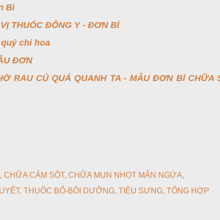
n Bì
VỊ THUỐC ĐÔNG Y - ĐƠN BÌ
quý chi hoa
MẪU ĐƠN
Ờ RAU CỦ QUẢ QUANH TA - MẪU ĐƠN BÌ CHỮA
CHỮA CẢM SỐT
CHỮA MỤN NHỌT MẨN NGỨA
UYẾT
THUỐC BỔ-BỒI DƯỠNG
TIÊU SƯNG
TỔNG HỢP