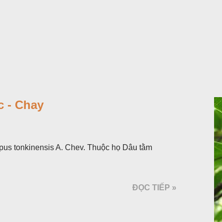
 - Chay
pus tonkinensis A. Chev. Thuộc họ Dâu tằm
ĐỌC TIẾP »