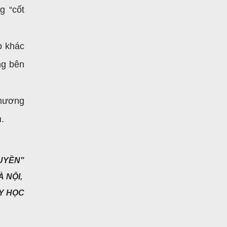
g “cốt
p khác
ng bên
thương
.
RUYỀN"
 NỘI,
Y HỌC