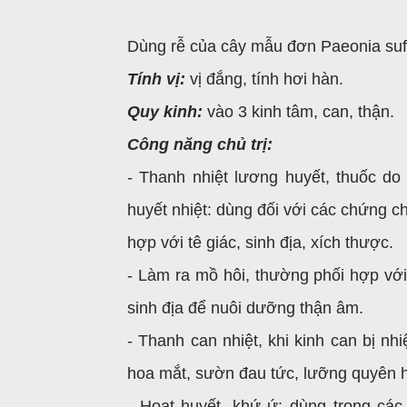
Dùng rễ của cây mẫu đơn Paeonia suf
Tính vị:
vị đắng, tính hơi hàn.
Quy kinh:
vào 3 kinh tâm, can, thận.
Công năng chủ trị:
- Thanh nhiệt lương huyết, thuốc do
huyết nhiệt: dùng đối với các chứng 
hợp với tê giác, sinh địa, xích thược.
- Làm ra mồ hôi, thường phối hợp với
sinh địa để nuôi dưỡng thận âm.
- Thanh can nhiệt, khi kinh can bị nh
hoa mắt, sườn đau tức, lưỡng quyên hồ
- Hoạt huyết, khứ ứ: dùng trong các