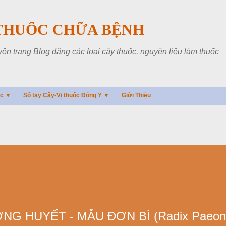
Chuyển đến nội dung chính
THUỐC CHỮA BỆNH
 trang Blog đăng các loại cây thuốc, nguyên liệu làm thuốc
ác ▼
Sổ tay Cây-Vị thuốc Đông Y ▼
Giới Thiệu
G HUYẾT - MẪU ĐƠN BÌ (Radix Paeoni