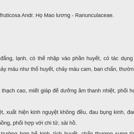
fruticosa Andr. Họ Mao lương - Ranunculaceae.
 đắng, lạnh, có thể nhập vào phần huyết, có tác dụng
chảy máu như thổ huyết, chảy máu cam, ban chẩn, thườn
 thạch cao, miết giáp để dưỡng âm thanh nhiệt, phối h
iệt, xuất hiện kinh nguyệt không đều, đau bụng kinh, đa
ng, phối hợp với chi tử, sài hồ.
 trường hợp bế kinh, tích huyết, chấn thương sưng t