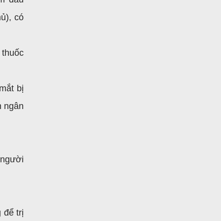
ủ), có
 thuốc
mắt bị
m ngân
 người
 để trị