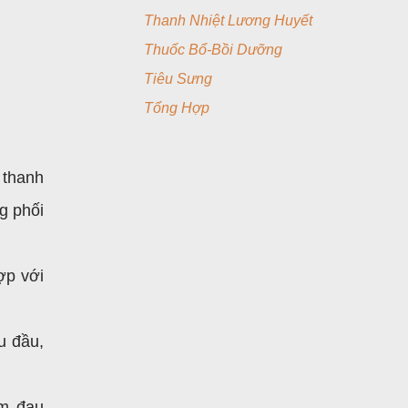
Thanh Nhiệt Lương Huyết
Thuốc Bổ-Bồi Dưỡng
Tiêu Sưng
Tổng Hợp
 thanh
g phối
ợp với
u đầu,
ím đau