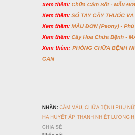
Xem thêm:
Chữa Cảm Sốt - Mẫu Đơ
Xem thêm:
SỔ TAY CÂY THUỐC VÀ 
Xem thêm:
MẪU ĐƠN (Peony) - Phú 
Xem thêm:
Cây Hoa Chữa Bệnh - 
Xem thêm:
PHÒNG CHỮA BỆNH NH
GAN
NHÃN:
CẦM MÁU
CHỮA BỆNH PHỤ NỮ
HẠ HUYẾT ÁP
THANH NHIỆT LƯƠNG H
CHIA SẺ
Nhận xét