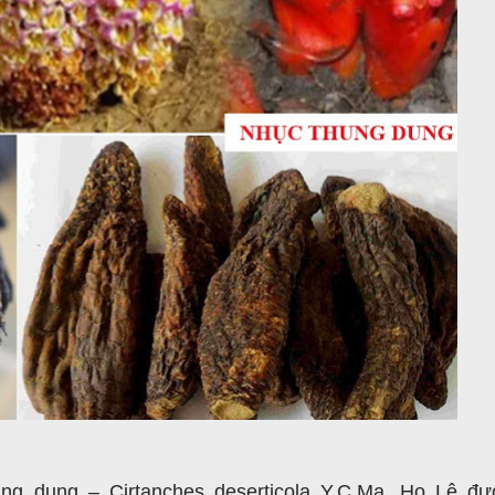
ng dung – Cirtanches deserticola Y.C.Ma.
Họ Lệ đư