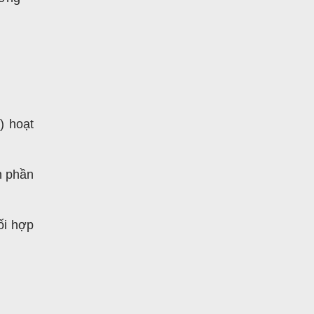
) hoạt
nh phần
ối hợp