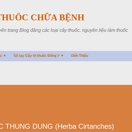
Chuyển đến nội dung chính
THUỐC CHỮA BỆNH
 trang Blog đăng các loại cây thuốc, nguyên liệu làm thuốc
ác ▼
Sổ tay Cây-Vị thuốc Đông Y ▼
Giới Thiệu
THUNG DUNG (Herba Cirtanches)