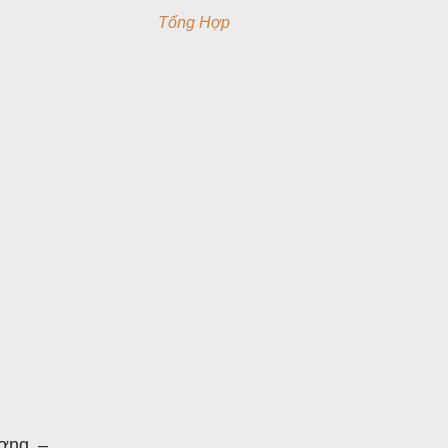
Tổng Hợp
ơng –