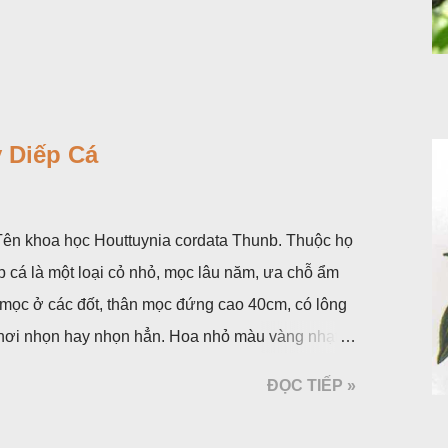
 Diếp Cá
. Tên khoa học Houttuynia cordata Thunb. Thuộc họ
p cá là một loại cỏ nhỏ, mọc lâu năm, ưa chỗ ẩm
 mọc ở các đốt, thân mọc đứng cao 40cm, có lông
á, hơi nhọn hay nhọn hẳn. Hoa nhỏ màu vàng nhạt,
 bắc màu trắng; trông toàn bộ bề ngoài của cụm
ĐỌC TIẾP »
ộc, toàn cây vò có mùi tanh như cá. Hoa nở về