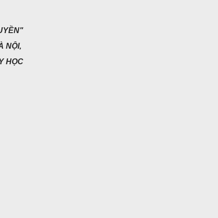
RUYỀN"
 NỘI,
Y HỌC