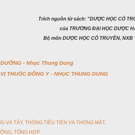
Trích nguồn từ sách: "DƯỢC HỌC CỔ T
của TRƯỜNG ĐẠI HỌC DƯỢC HÀ
Bộ môn DƯỢC HỌC CỔ TRUYỀN, NXB 
 DƯỠNG - Nhục Thung Dung
 VỊ THUỐC ĐÔNG Y - NHỤC THUNG DUNG
G VÀ TẨY
THÔNG TIỂU TIỆN VÀ THÔNG MẬT
ƯỠNG
TỔNG HỢP