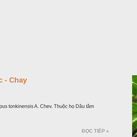
 - Chay
pus tonkinensis A. Chev. Thuộc họ Dâu tằm
ĐỌC TIẾP »