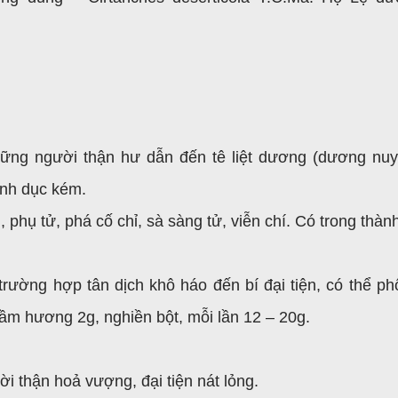
hững người thận hư dẫn đến tê liệt dương (dương nuy
inh dục kém.
, phụ tử, phá cố chỉ, sà sàng tử, viễn chí. Có trong thà
trường hợp tân dịch khô háo đến bí đại tiện, có thể ph
ầm hương 2g, nghiền bột, mỗi lần 12 – 20g.
 thận hoả vượng, đại tiện nát lỏng.