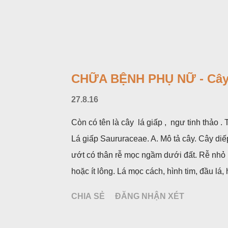
CHỮA BỆNH PHỤ NỮ - Cây
27.8.16
Còn có tên là cây lá giấp , ngư tinh thảo 
Lá giấp Saururaceae. A. Mô tả cây. Cây diế
ướt có thân rễ mọc ngầm dưới đất. Rễ nhỏ
hoặc ít lông. Lá mọc cách, hình tim, đầu l
không có bao hoa, mọc thành bông, có 4 lá
CHIA SẺ
ĐĂNG NHẬN XÉT
hoa và lá bắc giống như một cây hoa đơn đ
mùa hạ vào các tháng 5-8. (Hình dưới).