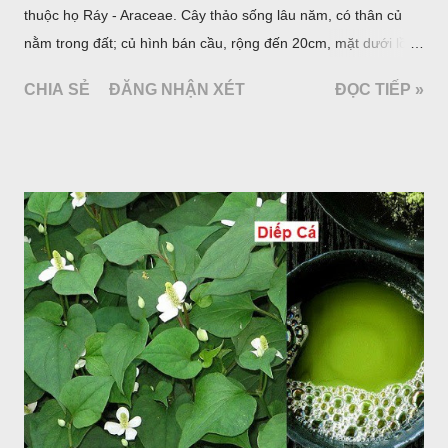
thuộc họ Ráy - Araceae. Cây thảo sống lâu năm, có thân củ
nằm trong đất; củ hình bán cầu, rộng đến 20cm, mặt dưới lồi
mang một số rễ phụ và có những nốt như củ khoai tây chung
CHIA SẺ
ĐĂNG NHẬN XÉT
ĐỌC TIẾP »
quanh có 3-5 mấu lồi; vỏ củ màu nâu, thịt trắng vàng và cứng.
Lá mọc sau khi đã có hoa, thường chỉ có một lá có cuống cao
tới 1,5m được gọi là dọc (cọng) dọc màu xanh sẫm có đốm
bột; phiến chia làm 3 nom tựa như lá Ðu đủ. Cụm hoa gồm
một mo to màu đỏ xanh có đốm trắng, mặt trong màu đỏ thẫm,
bao lấy một bong mo là một trục mang phần hoa cái ở dưới,
phần hoa đực ở trên. Khoai nưa phân bố ở Ấn độ, Myanma,
Trung quốc, Việt nam, Campuchia, Malaixia, Inđônêxia,
Philippin. Ở nước ta, khoai nưa mọc hoang rải rác ở khắp các
vùng rừng núi, được bà con nhiều địa phương đem về trồng từ
lâu đời ở trong vườn, quanh bờ ao, dọc hàng rào và trên các
đồi để làm thức ăn cho người và gia súc, gặp nhiều ở các tỉnh
Lạng s...