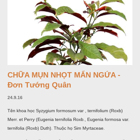
CHỮA MỤN NHỌT MẨN NGỨA -
Đơn Tướng Quân
24.9.16
Tên khoa học Syzygium formosum var , ternifolium (Roxb)
Merr. et Perry (Eugenia ternifolia Roxb., Eugenia formosa var.
ternifolia (Roxb) Duth). Thuộc họ Sim Myrtaceae.