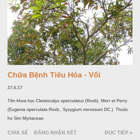
hoa; trồng một lần thu hoạch 10 - 20 năm.
Chữa Bệnh Tiêu Hóa - Vối
27.6.17
Tên khoa học Cleistocalyx operculatus (Roxb). Merr et Perry
(Eugenia operculata Roxb., Syzygium nervosum DC.). Thuộc
họ Sim Myrtaceae.
CHIA SẺ
ĐĂNG NHẬN XÉT
ĐỌC TIẾP »