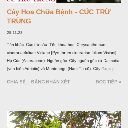
Cây Hoa Chữa Bệnh - CÚC TRỪ
TRÙNG
29.11.23
Tên khác: Cúc trừ sâu. Tên khoa học: Chrysanthemum
cinerariaefolium Visiane [Pyrethrum cinerariae folium Visiani].
Họ Cúc (Asteraceae). Nguồn gốc: Cây nguồn gốc xứ Dalmatia
(ven biển Adriatic) và Montenego (Nam Tư cũ). Cây được phân
bố ở vùng núi Ânpơ và Ban Căng (châu Âu); được nhiều nước
CHIA SẺ
ĐĂNG NHẬN XÉT
ĐỌC TIẾP »
trồng để khai thác: Pháp, Nga, Đức, Nam Tư (cũ), sau lan
sang và được trồng nhiều ở Nhật Bản (châu á), Kenia (châu
Phi) và Hoa Kỳ (châu Mỹ, Tân thế giới). Ở Việt Nam, Viện
Dược liệu đã trồng thử ở các trại cây thuốc Sa Pa (Lào Cai),
Tam Đảo (Vĩnh Phúc), đã thu được kết quả ban đầu (những
năm 1560- 70); thường trồng đến năm thứ hai, thứ ba mới hái