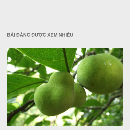
BÀI ĐĂNG ĐƯỢC XEM NHIỀU