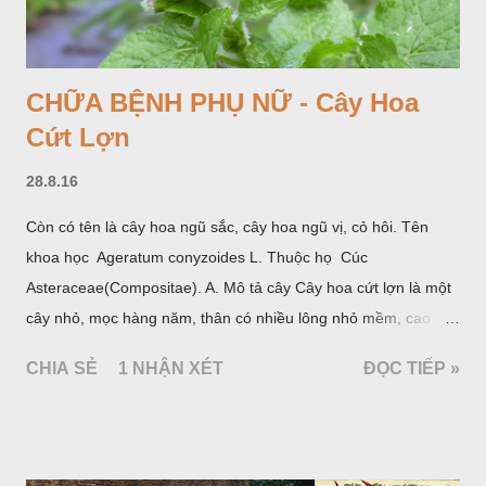
CHỮA BỆNH PHỤ NỮ - Cây Hoa
Cứt Lợn
28.8.16
Còn có tên là cây hoa ngũ sắc, cây hoa ngũ vị, cỏ hôi. Tên
khoa học Ageratum conyzoides L. Thuộc họ Cúc
Asteraceae(Compositae). A. Mô tả cây Cây hoa cứt lợn là một
cây nhỏ, mọc hàng năm, thân có nhiều lông nhỏ mềm, cao
chừng 25-50cm, mọc hoang ở khắp nơi trong nước ta. Lá mọc
CHIA SẺ
1 NHẬN XÉT
ĐỌC TIẾP »
đối hình trứng hay 3 cạnh, dài 2-6cm, rộng 1-3cm, mép có
răng cưa tròn, hai mặt đều có lông, mật dưới của lá nhạt hơn.
Hoa nhỏ, màu tím, xanh. Quả bế màu đen, có 5 sống dọc
(Hình dưới).