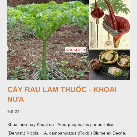
CÂY RAU LÀM THUỐC - KHOAI
NƯA
9.9.22
Khoai nưa hay Khoai na - Amorphophallus paeoniifolius
(Dennst.) Nicols, = A. campanulatus (Roxb.) Blume ex Decne,