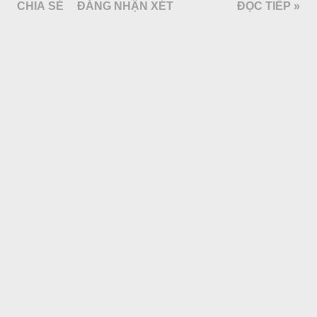
CHIA SẺ
ĐĂNG NHẬN XÉT
ĐỌC TIẾP »