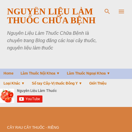
Chuyển đến nội dung chính
NGUYÊN LIỆU LÀM
THUỐC CHỮA BỆNH
Nguyên Liệu Làm Thuốc Chữa Bệnh là
chuyên trang Blog đăng các loại cây thuốc,
nguyên liệu làm thuốc
Home
Làm Thuốc Nội Khoa ▼
Làm Thuốc Ngoại Khoa ▼
Loại Khác ▼
Sổ tay Cây-Vị thuốc Đông Y ▼
Giới Thiệu
CÂY RAU CÂY THUỐC - RIỀNG