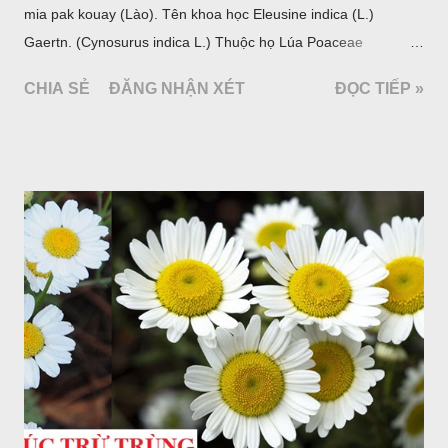
mia pak kouay (Lào). Tên khoa học Eleusine indica (L.)
Gaertn. (Cynosurus indica L.) Thuộc họ Lúa Poaceae
(Gramineae).
CHIA SẺ
ĐĂNG NHẬN XÉT
ĐỌC TIẾP »