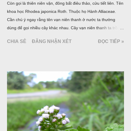
Còn gọi là thiên niên vận, đông bất điêu thảo, cửu tiết liên. Tên
khoa học Rhodea japonica Roth. Thuộc họ Hành Alliaceae.
Cần chú ý ngay rằng tên vạn niên thanh ở nước ta thường
dùng để gọi nhiều cây khác nhau. Cây vạn niên thanh ta trồng
làm cảnh là cây Aglaonema siamense Engl, thuộc họ Ráy
CHIA SẺ
ĐĂNG NHẬN XÉT
ĐỌC TIẾP »
Araceae. Còn cây vạn niên thanh giới thiệu ở đây thuộc họ
Hành tỏi, hiện chúng tôi chưa thấy trồng ở nước ta, nhưng giới
thiệu ở đây để tránh nhầm lẫn.