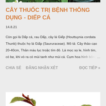
CÂY THUỐC TRỊ BỆNH THÔNG
DỤNG - DIẾP CÁ
14.8.21
Còn gọi là Dấp cá, rau Dấp, cây lá Giếp (Houttuynia cordata
Thunb) thuộc họ lá Giấp (Saururaceae). Mô tả: Cây thảo cạo
20-40cm, Thân màu lục troặc tím đỏ. Lá mọc sọ le, hình tim,
có bẹ, khi vò ra có mùi tanh như mùi cá. Cụm hoa hình bông
bao bởi 4 lá bắc màu trắng, gồm nhiều hoa nhỏ màu vàng
CHIA SẺ
ĐĂNG NHẬN XÉT
ĐỌC TIẾP »
nhạt. Hạt hình trái xoan nhẵn. Mùa hoa quả: tháng 5 – 7.