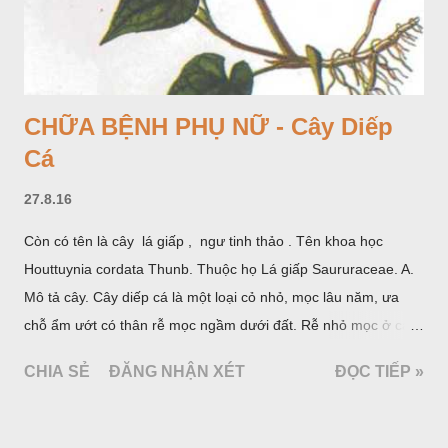
CHỮA BỆNH PHỤ NỮ - Cây Diếp
Cá
27.8.16
Còn có tên là cây lá giấp , ngư tinh thảo . Tên khoa học
Houttuynia cordata Thunb. Thuộc họ Lá giấp Saururaceae. A.
Mô tả cây. Cây diếp cá là một loại cỏ nhỏ, mọc lâu năm, ưa
chỗ ẩm ướt có thân rễ mọc ngầm dưới đất. Rễ nhỏ mọc ở các
đốt, thân mọc đứng cao 40cm, có lông hoặc ít lông. Lá mọc
CHIA SẺ
ĐĂNG NHẬN XÉT
ĐỌC TIẾP »
cách, hình tim, đầu lá, hơi nhọn hay nhọn hẳn. Hoa nhỏ màu
vàng nhạt, không có bao hoa, mọc thành bông, có 4 lá bắc
màu trắng; trông toàn bộ bề ngoài của cụm hoa và lá bắc