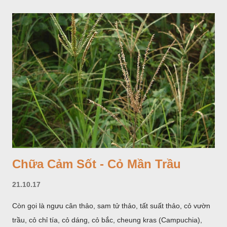
giống như một cây hoa đơn độc, toàn cây vò có mùi tanh như
cá. Hoa nở về mùa hạ vào các tháng 5-8. (Hình dưới).
Chữa Cảm Sốt - Cỏ Mần Trầu
21.10.17
Còn gọi là ngưu cân thảo, sam tử thảo, tất suất thảo, cỏ vườn
trầu, cỏ chỉ tía, cỏ dáng, cỏ bắc, cheung kras (Campuchia),