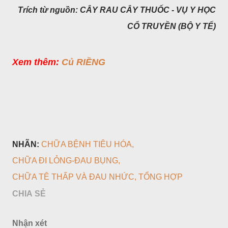
Trích từ nguồn: CÂY RAU CÂY THUỐC - VỤ Y HỌC
CỔ TRUYỀN (BỘ Y TẾ)
Xem thêm:
Củ RIỀNG
NHÃN:
CHỮA BỆNH TIÊU HÓA
CHỮA ĐI LỎNG-ĐAU BỤNG
CHỮA TÊ THẤP VÀ ĐAU NHỨC
TỔNG HỢP
CHIA SẺ
Nhận xét