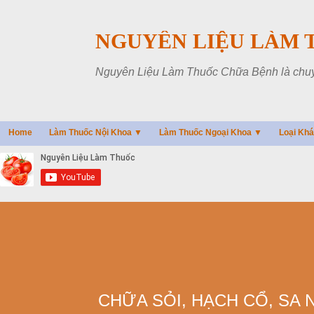
NGUYÊN LIỆU LÀM 
Nguyên Liệu Làm Thuốc Chữa Bệnh là chuyên
Home
Làm Thuốc Nội Khoa ▼
Làm Thuốc Ngoại Khoa ▼
Loại Kh
CHỮA SỎI, HẠCH CỔ, SA 