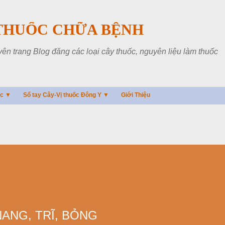
Chuyển đến nội dung chính
THUỐC CHỮA BỆNH
 trang Blog đăng các loại cây thuốc, nguyên liệu làm thuốc
ác ▼
Sổ tay Cây-Vị thuốc Đông Y ▼
Giới Thiệu
NANG, TRĨ, BỎNG