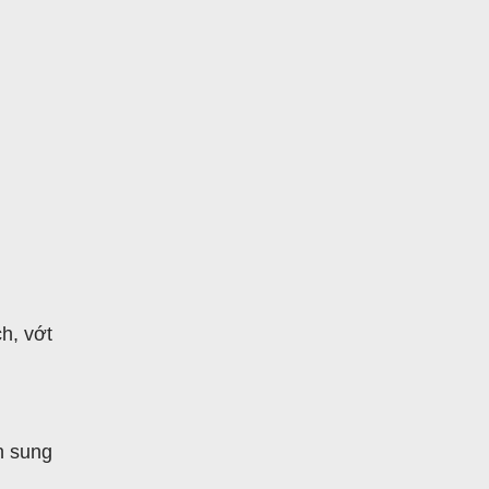
ch, vớt
n sung