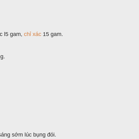
c l5 gam,
chỉ xác
15 gam.
ng.
sáng sớm lúc bụng đói.