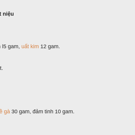
t niệu
 l5 gam,
uất kim
12 gam.
t.
ề gà
30 gam, đảm tinh 10 gam.