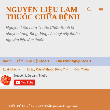
Chuyển đến nội dung chính
NGUYÊN LIỆU LÀM
THUỐC CHỮA BỆNH
Nguyên Liệu Làm Thuốc Chữa Bệnh là
chuyên trang Blog đăng các loại cây thuốc,
nguyên liệu làm thuốc
Home
Làm Thuốc Nội Khoa ▼
Làm Thuốc Ngoại Khoa ▼
Loại Khác ▼
Sổ tay Cây-Vị thuốc Đông Y ▼
Giới Thiệu
THUỐC BỔ HUYẾT - LONG NHÃN (Arillus longanae)