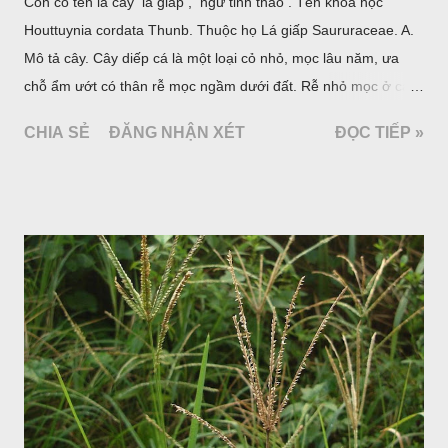
Còn có tên là cây lá giấp , ngư tinh thảo . Tên khoa học
Houttuynia cordata Thunb. Thuộc họ Lá giấp Saururaceae. A.
Mô tả cây. Cây diếp cá là một loại cỏ nhỏ, mọc lâu năm, ưa
chỗ ẩm ướt có thân rễ mọc ngầm dưới đất. Rễ nhỏ mọc ở các
đốt, thân mọc đứng cao 40cm, có lông hoặc ít lông. Lá mọc
CHIA SẺ
ĐĂNG NHẬN XÉT
ĐỌC TIẾP »
cách, hình tim, đầu lá, hơi nhọn hay nhọn hẳn. Hoa nhỏ màu
vàng nhạt, không có bao hoa, mọc thành bông, có 4 lá bắc
màu trắng; trông toàn bộ bề ngoài của cụm hoa và lá bắc
giống như một cây hoa đơn độc, toàn cây vò có mùi tanh như
cá. Hoa nở về mùa hạ vào các tháng 5-8. (Hình dưới).