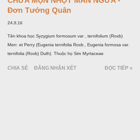
CHỮA MỤN NHỌT MẨN NGỨA -
Đơn Tướng Quân
24.9.16
Tên khoa học Syzygium formosum var , ternifolium (Roxb)
Merr. et Perry (Eugenia ternifolia Roxb., Eugenia formosa var.
ternifolia (Roxb) Duth). Thuộc họ Sim Myrtaceae.
CHIA SẺ
ĐĂNG NHẬN XÉT
ĐỌC TIẾP »