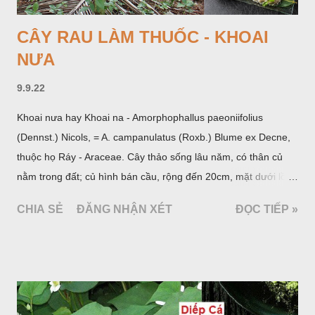
CÂY RAU LÀM THUỐC - KHOAI
NƯA
9.9.22
Khoai nưa hay Khoai na - Amorphophallus paeoniifolius
(Dennst.) Nicols, = A. campanulatus (Roxb.) Blume ex Decne,
thuộc họ Ráy - Araceae. Cây thảo sống lâu năm, có thân củ
nằm trong đất; củ hình bán cầu, rộng đến 20cm, mặt dưới lồi
mang một số rễ phụ và có những nốt như củ khoai tây chung
CHIA SẺ
ĐĂNG NHẬN XÉT
ĐỌC TIẾP »
quanh có 3-5 mấu lồi; vỏ củ màu nâu, thịt trắng vàng và cứng.
Lá mọc sau khi đã có hoa, thường chỉ có một lá có cuống cao
tới 1,5m được gọi là dọc (cọng) dọc màu xanh sẫm có đốm
bột; phiến chia làm 3 nom tựa như lá Ðu đủ. Cụm hoa gồm
một mo to màu đỏ xanh có đốm trắng, mặt trong màu đỏ thẫm,
bao lấy một bong mo là một trục mang phần hoa cái ở dưới,