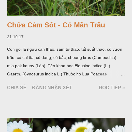
Chữa Cảm Sốt - Cỏ Mần Trầu
21.10.17
Còn gọi là ngưu cân thảo, sam tử thảo, tất suất thảo, cỏ vườn
trầu, cỏ chỉ tía, cỏ dáng, cỏ bắc, cheung kras (Campuchia),
mia pak kouay (Lào). Tên khoa học Eleusine indica (L.)
Gaertn. (Cynosurus indica L.) Thuộc họ Lúa Poaceae
(Gramineae).
CHIA SẺ
ĐĂNG NHẬN XÉT
ĐỌC TIẾP »