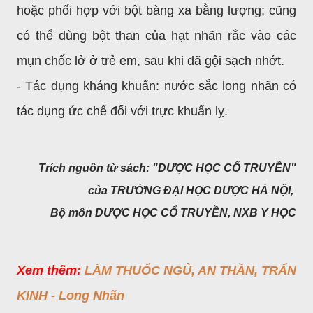
hoặc phối hợp với bột bàng xa bằng lượng; cũng
có thể dùng bột than của hạt nhãn rắc vào các
mụn chốc lở ở trẻ em, sau khi đã gội sạch nhớt.
- Tác dụng kháng khuẩn: nước sắc long nhãn có
tác dụng ức chế đối với trực khuẩn lỵ.
Trích nguồn từ sách: "DƯỢC HỌC CỔ TRUYỀN"
của TRƯỜNG ĐẠI HỌC DƯỢC HÀ NỘI,
Bộ môn DƯỢC HỌC CỔ TRUYỀN, NXB Y HỌC
Xem thêm:
LÀM THUỐC NGỦ, AN THẦN, TRẤN
KINH - Long Nhãn