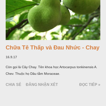
Chữa Tê Thấp và Đau Nhức - Chay
16.9.17
Còn gọi là Cây Chay. Tên khoa học Artocarpus tonkinensis A.
Chev. Thuộc họ Dâu tằm Moraceae.
CHIA SẺ
ĐĂNG NHẬN XÉT
ĐỌC TIẾP »