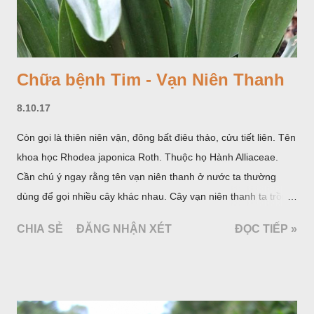
Chữa bệnh Tim - Vạn Niên Thanh
8.10.17
Còn gọi là thiên niên vận, đông bất điêu thảo, cửu tiết liên. Tên
khoa học Rhodea japonica Roth. Thuộc họ Hành Alliaceae.
Cần chú ý ngay rằng tên vạn niên thanh ở nước ta thường
dùng để gọi nhiều cây khác nhau. Cây vạn niên thanh ta trồng
làm cảnh là cây Aglaonema siamense Engl, thuộc họ Ráy
CHIA SẺ
ĐĂNG NHẬN XÉT
ĐỌC TIẾP »
Araceae. Còn cây vạn niên thanh giới thiệu ở đây thuộc họ
Hành tỏi, hiện chúng tôi chưa thấy trồng ở nước ta, nhưng giới
thiệu ở đây để tránh nhầm lẫn.