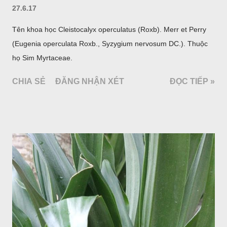
27.6.17
Tên khoa học Cleistocalyx operculatus (Roxb). Merr et Perry
(Eugenia operculata Roxb., Syzygium nervosum DC.). Thuộc
họ Sim Myrtaceae.
CHIA SẺ
ĐĂNG NHẬN XÉT
ĐỌC TIẾP »