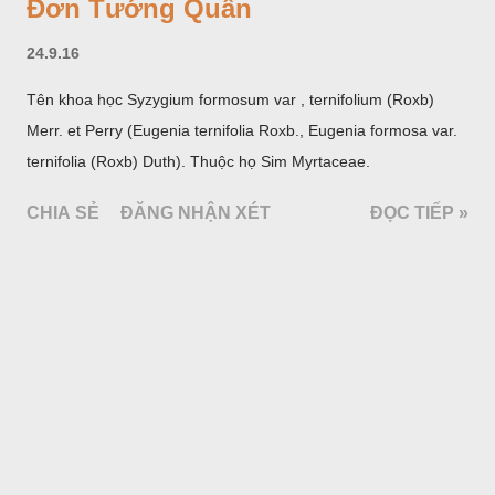
Đơn Tướng Quân
24.9.16
Tên khoa học Syzygium formosum var , ternifolium (Roxb)
Merr. et Perry (Eugenia ternifolia Roxb., Eugenia formosa var.
ternifolia (Roxb) Duth). Thuộc họ Sim Myrtaceae.
CHIA SẺ
ĐĂNG NHẬN XÉT
ĐỌC TIẾP »