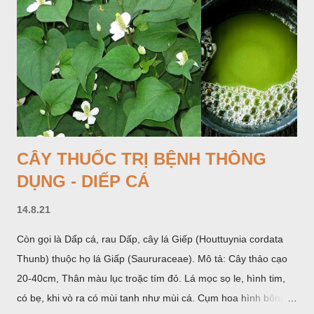
phần hoa đực ở trên. Khoai nưa phân bố ở Ấn độ, Myanma,
Trung quốc, Việt nam, Campuchia, Malaixia, Inđônêxia,
Philippin. Ở nước ta, khoai nưa mọc hoang rải rác ở khắp các
vùng rừng núi, được bà con nhiều địa phương đem về trồng từ
lâu đời ở trong vườn, quanh bờ ao, dọc hàng rào và trên các
đồi để làm thức ăn cho người và gia súc, gặp nhiều ở các tỉnh
Lạng s...
CÂY THUỐC TRỊ BỆNH THÔNG
DỤNG - DIẾP CÁ
14.8.21
Còn gọi là Dấp cá, rau Dấp, cây lá Giếp (Houttuynia cordata
Thunb) thuộc họ lá Giấp (Saururaceae). Mô tả: Cây thảo cạo
20-40cm, Thân màu lục troặc tím đỏ. Lá mọc sọ le, hình tim,
có bẹ, khi vò ra có mùi tanh như mùi cá. Cụm hoa hình bông