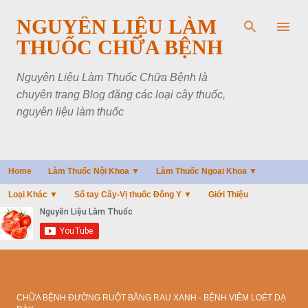
Chuyển đến nội dung chính
NGUYÊN LIỆU LÀM
THUỐC CHỮA BỆNH
Nguyên Liệu Làm Thuốc Chữa Bệnh là
chuyên trang Blog đăng các loại cây thuốc,
nguyên liệu làm thuốc
Home
Làm Thuốc Nội Khoa ▼
Làm Thuốc Ngoại Khoa ▼
Loại Khác ▼
Sổ tay Cây-Vị thuốc Đông Y ▼
Giới Thiệu
CHỮA BỆNH ĐƯỜNG RUỘT BẰNG RAU XANH - BỆNH VIÊM LOÉT DẠ