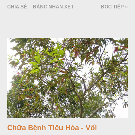
bố ở vùng núi Ânpơ và Ban Căng (châu Âu); được nhiều nước
CHIA SẺ
ĐĂNG NHẬN XÉT
ĐỌC TIẾP »
trồng để khai thác: Pháp, Nga, Đức, Nam Tư (cũ), sau lan
sang và được trồng nhiều ở Nhật Bản (châu á), Kenia (châu
Phi) và Hoa Kỳ (châu Mỹ, Tân thế giới). Ở Việt Nam, Viện
Dược liệu đã trồng thử ở các trại cây thuốc Sa Pa (Lào Cai),
Tam Đảo (Vĩnh Phúc), đã thu được kết quả ban đầu (những
năm 1560- 70); thường trồng đến năm thứ hai, thứ ba mới hái
hoa; trồng một lần thu hoạch 10 - 20 năm.
Chữa Bệnh Tiêu Hóa - Vối