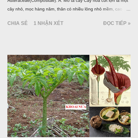
Asteraceae(Compositae). A. Mô tả cây Cây hoa cứt lợn là một
cây nhỏ, mọc hàng năm, thân có nhiều lông nhỏ mềm, cao
chừng 25-50cm, mọc hoang ở khắp nơi trong nước ta. Lá mọc
CHIA SẺ
1 NHẬN XÉT
ĐỌC TIẾP »
đối hình trứng hay 3 cạnh, dài 2-6cm, rộng 1-3cm, mép có
răng cưa tròn, hai mặt đều có lông, mật dưới của lá nhạt hơn.
Hoa nhỏ, màu tím, xanh. Quả bế màu đen, có 5 sống dọc
(Hình dưới).