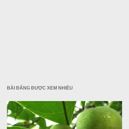
BÀI ĐĂNG ĐƯỢC XEM NHIỀU