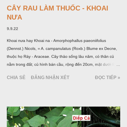
CÂY RAU LÀM THUỐC - KHOAI
NƯA
9.9.22
Khoai nưa hay Khoai na - Amorphophallus paeoniifolius
(Dennst.) Nicols, = A. campanulatus (Roxb.) Blume ex Decne,
thuộc họ Ráy - Araceae. Cây thảo sống lâu năm, có thân củ
nằm trong đất; củ hình bán cầu, rộng đến 20cm, mặt dưới lồi
mang một số rễ phụ và có những nốt như củ khoai tây chung
CHIA SẺ
ĐĂNG NHẬN XÉT
ĐỌC TIẾP »
quanh có 3-5 mấu lồi; vỏ củ màu nâu, thịt trắng vàng và cứng.
Lá mọc sau khi đã có hoa, thường chỉ có một lá có cuống cao
tới 1,5m được gọi là dọc (cọng) dọc màu xanh sẫm có đốm
bột; phiến chia làm 3 nom tựa như lá Ðu đủ. Cụm hoa gồm
một mo to màu đỏ xanh có đốm trắng, mặt trong màu đỏ thẫm,
bao lấy một bong mo là một trục mang phần hoa cái ở dưới,