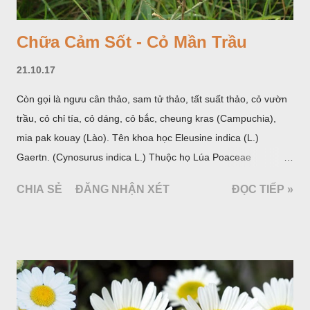
Chữa Cảm Sốt - Cỏ Mần Trầu
21.10.17
Còn gọi là ngưu cân thảo, sam tử thảo, tất suất thảo, cỏ vườn
trầu, cỏ chỉ tía, cỏ dáng, cỏ bắc, cheung kras (Campuchia),
mia pak kouay (Lào). Tên khoa học Eleusine indica (L.)
Gaertn. (Cynosurus indica L.) Thuộc họ Lúa Poaceae
(Gramineae).
CHIA SẺ
ĐĂNG NHẬN XÉT
ĐỌC TIẾP »