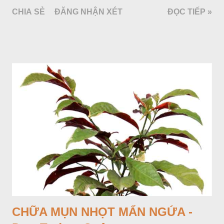
bao bởi 4 lá bắc màu trắng, gồm nhiều hoa nhỏ màu vàng
CHIA SẺ
ĐĂNG NHẬN XÉT
ĐỌC TIẾP »
nhạt. Hạt hình trái xoan nhẵn. Mùa hoa quả: tháng 5 – 7.
CHỮA MỤN NHỌT MẨN NGỨA -