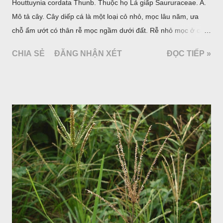
Houttuynia cordata Thunb. Thuộc họ Lá giấp Saururaceae. A.
Mô tả cây. Cây diếp cá là một loại cỏ nhỏ, mọc lâu năm, ưa
chỗ ẩm ướt có thân rễ mọc ngầm dưới đất. Rễ nhỏ mọc ở các
đốt, thân mọc đứng cao 40cm, có lông hoặc ít lông. Lá mọc
CHIA SẺ
ĐĂNG NHẬN XÉT
ĐỌC TIẾP »
cách, hình tim, đầu lá, hơi nhọn hay nhọn hẳn. Hoa nhỏ màu
vàng nhạt, không có bao hoa, mọc thành bông, có 4 lá bắc
màu trắng; trông toàn bộ bề ngoài của cụm hoa và lá bắc
giống như một cây hoa đơn độc, toàn cây vò có mùi tanh như
cá. Hoa nở về mùa hạ vào các tháng 5-8. (Hình dưới).