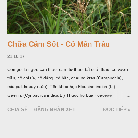
Chữa Cảm Sốt - Cỏ Mần Trầu
21.10.17
Còn gọi là ngưu cân thảo, sam tử thảo, tất suất thảo, cỏ vườn
trầu, cỏ chỉ tía, cỏ dáng, cỏ bắc, cheung kras (Campuchia),
mia pak kouay (Lào). Tên khoa học Eleusine indica (L.)
Gaertn. (Cynosurus indica L.) Thuộc họ Lúa Poaceae
(Gramineae).
CHIA SẺ
ĐĂNG NHẬN XÉT
ĐỌC TIẾP »