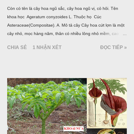
Còn có tên là cây hoa ngũ sắc, cây hoa ngũ vị, cỏ hôi. Tên
khoa học Ageratum conyzoides L. Thuộc họ Cúc
Asteraceae(Compositae). A. Mô tả cây Cây hoa cứt lợn là một
cây nhỏ, mọc hàng năm, thân có nhiều lông nhỏ mềm, cao
chừng 25-50cm, mọc hoang ở khắp nơi trong nước ta. Lá mọc
CHIA SẺ
1 NHẬN XÉT
ĐỌC TIẾP »
đối hình trứng hay 3 cạnh, dài 2-6cm, rộng 1-3cm, mép có
răng cưa tròn, hai mặt đều có lông, mật dưới của lá nhạt hơn.
Hoa nhỏ, màu tím, xanh. Quả bế màu đen, có 5 sống dọc
(Hình dưới).