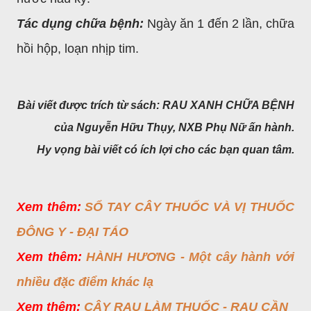
Tác dụng chữa bệnh:
Ngày ăn 1 đến 2 lần, chữa
hồi hộp, loạn nhịp tim.
Bài viết được trích từ sách: RAU XANH CHỮA BỆNH
của Nguyễn Hữu Thụy,
NXB Phụ Nữ ấn hành.
Hy vọng bài viết có ích lợi cho các bạn quan tâm.
Xem thêm:
SỔ TAY CÂY THUỐC VÀ VỊ THUỐC
ĐÔNG Y - ĐẠI TÁO
Xem thêm:
HÀNH HƯƠNG - Một cây hành với
nhiều đặc điểm khác lạ
Xem thêm:
CÂY RAU LÀM THUỐC - RAU CẦN