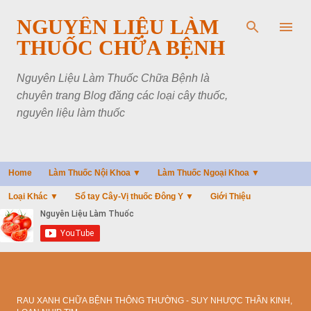
Chuyển đến nội dung chính
NGUYÊN LIỆU LÀM
THUỐC CHỮA BỆNH
Nguyên Liệu Làm Thuốc Chữa Bệnh là
chuyên trang Blog đăng các loại cây thuốc,
nguyên liệu làm thuốc
Home
Làm Thuốc Nội Khoa ▼
Làm Thuốc Ngoại Khoa ▼
Loại Khác ▼
Sổ tay Cây-Vị thuốc Đông Y ▼
Giới Thiệu
RAU XANH CHỮA BỆNH THÔNG THƯỜNG - SUY NHƯỢC THẦN KINH,