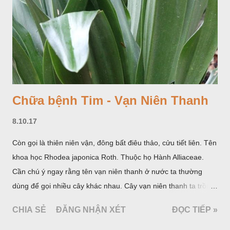
Chữa bệnh Tim - Vạn Niên Thanh
8.10.17
Còn gọi là thiên niên vận, đông bất điêu thảo, cửu tiết liên. Tên
khoa học Rhodea japonica Roth. Thuộc họ Hành Alliaceae.
Cần chú ý ngay rằng tên vạn niên thanh ở nước ta thường
dùng để gọi nhiều cây khác nhau. Cây vạn niên thanh ta trồng
làm cảnh là cây Aglaonema siamense Engl, thuộc họ Ráy
CHIA SẺ
ĐĂNG NHẬN XÉT
ĐỌC TIẾP »
Araceae. Còn cây vạn niên thanh giới thiệu ở đây thuộc họ
Hành tỏi, hiện chúng tôi chưa thấy trồng ở nước ta, nhưng giới