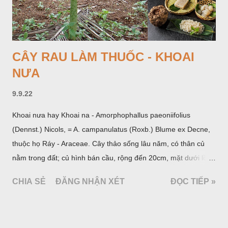
CÂY RAU LÀM THUỐC - KHOAI
NƯA
9.9.22
Khoai nưa hay Khoai na - Amorphophallus paeoniifolius
(Dennst.) Nicols, = A. campanulatus (Roxb.) Blume ex Decne,
thuộc họ Ráy - Araceae. Cây thảo sống lâu năm, có thân củ
nằm trong đất; củ hình bán cầu, rộng đến 20cm, mặt dưới lồi
mang một số rễ phụ và có những nốt như củ khoai tây chung
CHIA SẺ
ĐĂNG NHẬN XÉT
ĐỌC TIẾP »
quanh có 3-5 mấu lồi; vỏ củ màu nâu, thịt trắng vàng và cứng.
Lá mọc sau khi đã có hoa, thường chỉ có một lá có cuống cao
tới 1,5m được gọi là dọc (cọng) dọc màu xanh sẫm có đốm