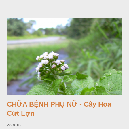
thiệu ở đây để tránh nhầm lẫn.
CHỮA BỆNH PHỤ NỮ - Cây Hoa
Cứt Lợn
28.8.16