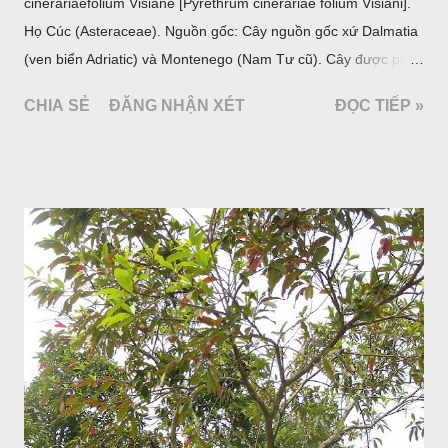
cinerariaefolium Visiane [Pyrethrum cinerariae folium Visiani].
Họ Cúc (Asteraceae). Nguồn gốc: Cây nguồn gốc xứ Dalmatia
(ven biển Adriatic) và Montenego (Nam Tư cũ). Cây được phân
bố ở vùng núi Ânpơ và Ban Căng (châu Âu); được nhiều nước
CHIA SẺ
ĐĂNG NHẬN XÉT
ĐỌC TIẾP »
trồng để khai thác: Pháp, Nga, Đức, Nam Tư (cũ), sau lan
sang và được trồng nhiều ở Nhật Bản (châu á), Kenia (châu
Phi) và Hoa Kỳ (châu Mỹ, Tân thế giới). Ở Việt Nam, Viện
Dược liệu đã trồng thử ở các trại cây thuốc Sa Pa (Lào Cai),
Tam Đảo (Vĩnh Phúc), đã thu được kết quả ban đầu (những
năm 1560- 70); thường trồng đến năm thứ hai, thứ ba mới hái
hoa; trồng một lần thu hoạch 10 - 20 năm.