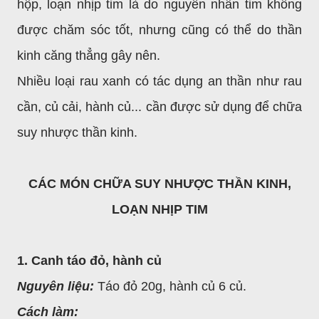
hộp, loạn nhịp tim là do nguyên nhân tim không
được chăm sóc tốt, nhưng cũng có thể do thần
kinh căng thẳng gây nên.
Nhiều loại rau xanh có tác dụng an thần như rau
cần, củ cải, hành củ... cần được sử dụng để chữa
suy nhược thần kinh.
CÁC MÓN CHỮA SUY NHƯỢC THẦN KINH,
LOẠN NHỊP TIM
1. Canh táo đỏ, hành củ
Nguyên liệu:
Táo đỏ 20g, hành củ 6 củ.
Cách làm: