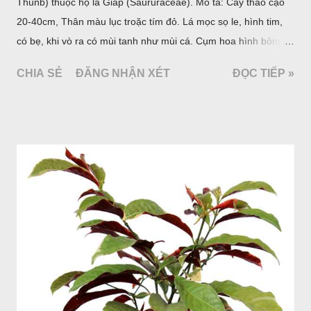
Thunb) thuộc họ lá Giấp (Saururaceae). Mô tả: Cây thảo cạo
20-40cm, Thân màu lục troặc tím đỏ. Lá mọc sọ le, hình tim,
có bẹ, khi vò ra có mùi tanh như mùi cá. Cụm hoa hình bông
bao bởi 4 lá bắc màu trắng, gồm nhiều hoa nhỏ màu vàng
CHIA SẺ
ĐĂNG NHẬN XÉT
ĐỌC TIẾP »
nhạt. Hạt hình trái xoan nhẵn. Mùa hoa quả: tháng 5 – 7.