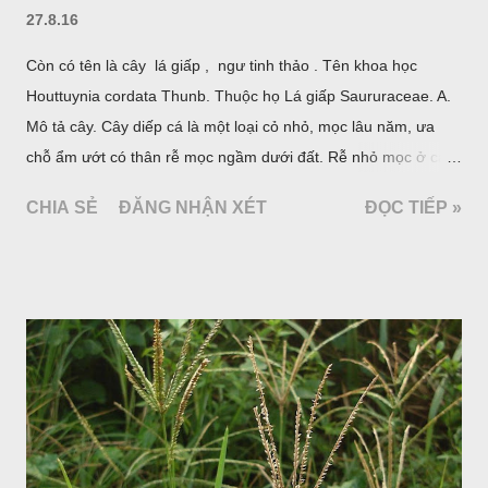
27.8.16
Còn có tên là cây lá giấp , ngư tinh thảo . Tên khoa học
Houttuynia cordata Thunb. Thuộc họ Lá giấp Saururaceae. A.
Mô tả cây. Cây diếp cá là một loại cỏ nhỏ, mọc lâu năm, ưa
chỗ ẩm ướt có thân rễ mọc ngầm dưới đất. Rễ nhỏ mọc ở các
đốt, thân mọc đứng cao 40cm, có lông hoặc ít lông. Lá mọc
CHIA SẺ
ĐĂNG NHẬN XÉT
ĐỌC TIẾP »
cách, hình tim, đầu lá, hơi nhọn hay nhọn hẳn. Hoa nhỏ màu
vàng nhạt, không có bao hoa, mọc thành bông, có 4 lá bắc
màu trắng; trông toàn bộ bề ngoài của cụm hoa và lá bắc
giống như một cây hoa đơn độc, toàn cây vò có mùi tanh như
cá. Hoa nở về mùa hạ vào các tháng 5-8. (Hình dưới).