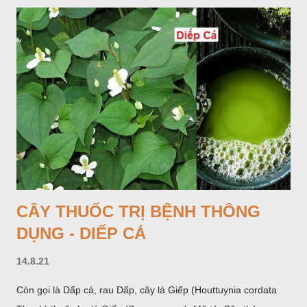
bột; phiến chia làm 3 nom tựa như lá Ðu đủ. Cụm hoa gồm
một mo to màu đỏ xanh có đốm trắng, mặt trong màu đỏ thẫm,
bao lấy một bong mo là một trục mang phần hoa cái ở dưới,
phần hoa đực ở trên. Khoai nưa phân bố ở Ấn độ, Myanma,
Trung quốc, Việt nam, Campuchia, Malaixia, Inđônêxia,
Philippin. Ở nước ta, khoai nưa mọc hoang rải rác ở khắp các
vùng rừng núi, được bà con nhiều địa phương đem về trồng từ
lâu đời ở trong vườn, quanh bờ ao, dọc hàng rào và trên các
đồi để làm thức ăn cho người và gia súc, gặp nhiều ở các tỉnh
Lạng s...
CÂY THUỐC TRỊ BỆNH THÔNG
DỤNG - DIẾP CÁ
14.8.21
Còn gọi là Dấp cá, rau Dấp, cây lá Giếp (Houttuynia cordata