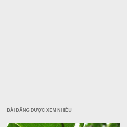
BÀI ĐĂNG ĐƯỢC XEM NHIỀU