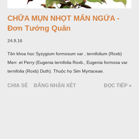
CHỮA MỤN NHỌT MẨN NGỨA -
Đơn Tướng Quân
24.9.16
Tên khoa học Syzygium formosum var , ternifolium (Roxb)
Merr. et Perry (Eugenia ternifolia Roxb., Eugenia formosa var.
ternifolia (Roxb) Duth). Thuộc họ Sim Myrtaceae.
CHIA SẺ
ĐĂNG NHẬN XÉT
ĐỌC TIẾP »