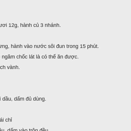
ơi 12g, hành củ 3 nhánh.
gừng, hành vào nước sôi đun trong 15 phút.
 ngâm chốc lát là có thể ăn được.
ch vành.
 dầu, dấm đủ dùng.
i chỉ
dầu, dấm vào trộn đều.