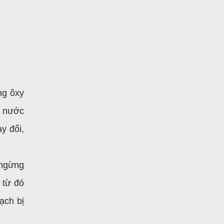
ng ôxy
ụ nước
y đổi,
 ngừng
 từ đó
ạch bị