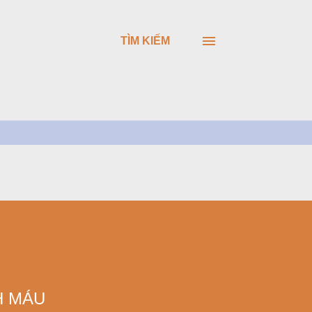
TÌM KIẾM
H MÁU