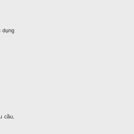
c dụng
u cầu,