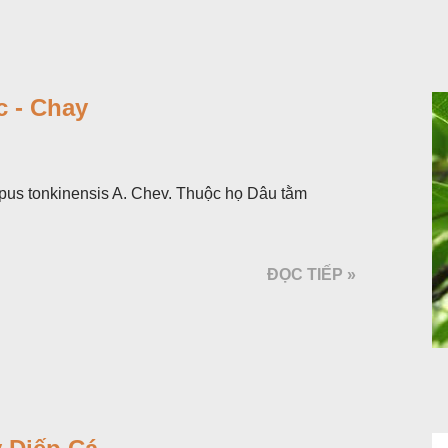
 - Chay
pus tonkinensis A. Chev. Thuộc họ Dâu tằm
ĐỌC TIẾP »