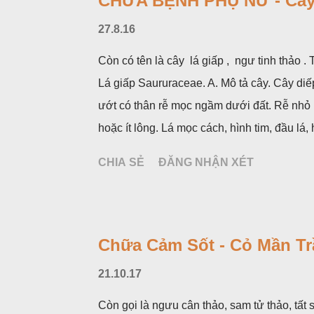
CHỮA BỆNH PHỤ NỮ - Cây
27.8.16
Còn có tên là cây lá giấp , ngư tinh thảo 
Lá giấp Saururaceae. A. Mô tả cây. Cây diế
ướt có thân rễ mọc ngầm dưới đất. Rễ nhỏ
hoặc ít lông. Lá mọc cách, hình tim, đầu l
không có bao hoa, mọc thành bông, có 4 lá
CHIA SẺ
ĐĂNG NHẬN XÉT
hoa và lá bắc giống như một cây hoa đơn đ
mùa hạ vào các tháng 5-8. (Hình dưới).
Chữa Cảm Sốt - Cỏ Mần Tr
21.10.17
Còn gọi là ngưu cân thảo, sam tử thảo, tất s