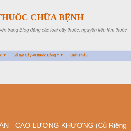
Chuyển đến nội dung chính
THUỐC CHỮA BỆNH
 trang Blog đăng các loại cây thuốc, nguyên liệu làm thuốc
ác ▼
Sổ tay Cây-Vị thuốc Đông Y ▼
Giới Thiệu
N - CAO LƯƠNG KHƯƠNG (Củ Riềng -