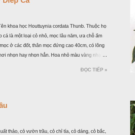
 Diếp Cá
. Tên khoa học Houttuynia cordata Thunb. Thuộc họ
p cá là một loại cỏ nhỏ, mọc lâu năm, ưa chỗ ẩm
 mọc ở các đốt, thân mọc đứng cao 40cm, có lông
á, hơi nhọn hay nhọn hẳn. Hoa nhỏ màu vàng nhạt,
 bắc màu trắng; trông toàn bộ bề ngoài của cụm
ĐỌC TIẾP »
ộc, toàn cây vò có mùi tanh như cá. Hoa nở về
ầu
uất thảo, cỏ vườn trầu, cỏ chỉ tía, cỏ dáng, cỏ bắc,