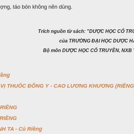
ng, táo bón không nên dùng.
Trích nguồn từ sách: "DƯỢC HỌC CỔ T
của TRƯỜNG ĐẠI HỌC DƯỢC HÀ
Bộ môn DƯỢC HỌC CỔ TRUYỀN, NXB 
iềng
 VỊ THUỐC ĐÔNG Y - CAO LƯƠNG KHƯƠNG (RIỀNG
 RIỀNG
 RIỀNG
 TA - Củ Riềng