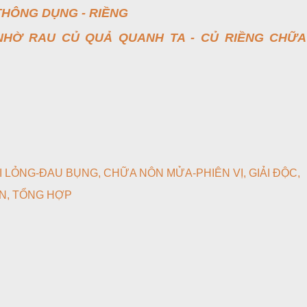
THÔNG DỤNG - RIỀNG
HỜ RAU CỦ QUẢ QUANH TA - CỦ RIỀNG CHỮA
I LỎNG-ĐAU BỤNG
CHỮA NÔN MỬA-PHIÊN VỊ
GIẢI ĐỘC
N
TỔNG HỢP