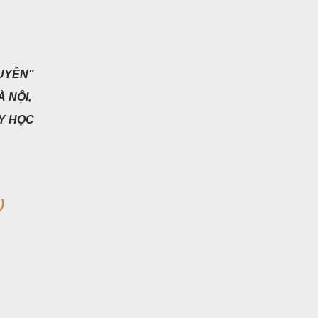
RUYỀN"
 NỘI,
Y HỌC
)