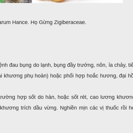
cinarum Hance. Họ Gừng Zigiberaceae.
bệnh đau bụng do lạnh, bụng đầy trướng, nôn, ỉa chảy, ti
ài khương phụ hoàn) hoặc phối hợp hoắc hương, đại hồ
c trường hợp sốt do hàn, hoặc sốt rét, cao lương khươn
hương trích dầu vừng. Nghiền mịn các vị thuốc rồi h