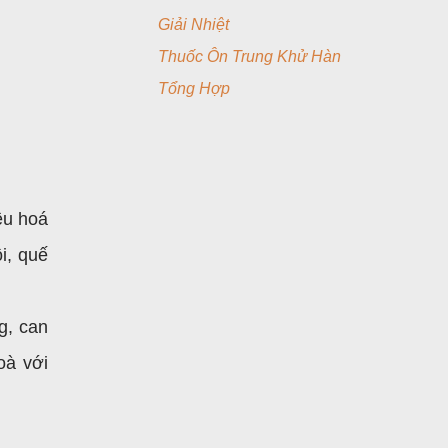
Giải Nhiệt
Thuốc Ôn Trung Khử Hàn
Tổng Hợp
êu hoá
i, quế
g, can
oà với